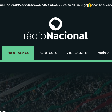
asil
rádio
MEC
rádio
Nacional
tv
Brasil
carta de serviço
acesso à inf
mais
PROGRAMAS
PODCASTS
VIDEOCASTS
mais