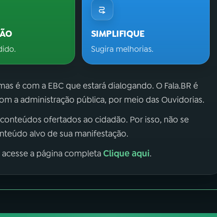
ÇÃO
SIMPLIFIQUE
dido.
Sugira melhorias.
 mas é com a EBC que estará dialogando. O Fala.BR é
m a administração pública, por meio das Ouvidorias.
 conteúdos ofertados ao cidadão. Por isso, não se
onteúdo alvo de sua manifestação.
Clique aqui
, acesse a página completa
.