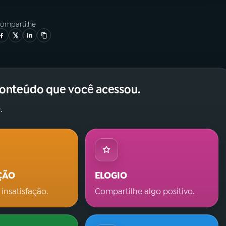
ompartilhe
conteúdo que você acessou.
.
ÇÃO
ELOGIO
 insatisfação.
Compartilhe algo positivo.