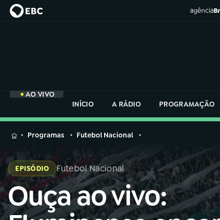
agência
Br
AO VIVO
INÍCIO
A RÁDIO
PROGRAMAÇÃO
MENU
Programas
Futebol Nacional
Buscar
na
Futebol Nacional
EPISÓDIO
Rádio
Buscar
Nacional
Ouça ao vivo:
Buscar
na
Rádio
AO VIVO