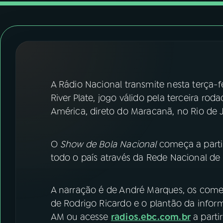
07
ÚLTIMAS
08
FESTIVAL DE MÚSICA
ACOMPANHE A RÁDIO NACIONAL
A Rádio Nacional transmite nesta terça-f
YouTube
Facebook
River Plate, jogo válido pela terceira ro
América, direto do Maracanã, no Rio de J
Instagram
X
TikTok
O
Show de Bola Nacional
começa a parti
todo o país através da Rede Nacional de 
A narração é de André Marques, os comen
de Rodrigo Ricardo e o plantão da informa
AM ou acesse
radios.ebc.com.br
a parti