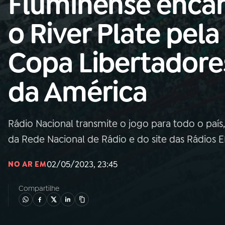
Fluminense enca
Nacional
o River Plate pela
01
INÍCIO
Copa Libertadore
02
A RÁDIO
da América
03
PROGRAMAÇÃO
Rádio Nacional transmite o jogo para todo o país, 
04
PROGRAMAS
da Rede Nacional de Rádio e do site das Rádios 
05
PODCASTS
02/05/2023, 23:45
NO AR EM
Compartilhe
06
VIDEOCASTS