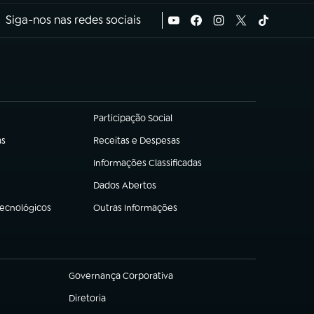
Siga-nos nas redes sociais
Participação Social
(abre em nova aba)
as
Receitas e Despesas
(abre em nova aba)
Informações Classificadas
(abre em nova aba)
Dados Abertos
(abre em nova aba)
Tecnológicos
Outras Informações
(abre em nova aba)
Governança Corporativa
(abre em nova aba)
Diretoria
(abre em nova aba)