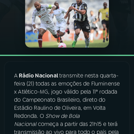
03
PROGRAMAÇÃO
04
PROGRAMAS
05
PODCASTS
06
VIDEOCASTS
A
Rádio Nacional
transmite nesta quarta-
feira (21) todas as emoções de Fluminense
x Atlético-MG, jogo válido pela 11ª rodada
07
ÚLTIMAS
do Campeonato Brasileiro, direto do
Estádio Raulino de Oliveira, em Volta
08
FESTIVAL DE MÚSICA
Redonda. O
Show de Bola
Nacional
começa a partir das 21h15 e terá
transmissão ao vivo para todo o país pela
ACOMPANHE A RÁDIO NACIONAL