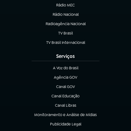
Rádio MEC
(abre em nova aba)
Rádio Nacional
Radioagência Nacional
(abre em nova aba)
TV Brasil
(abre em nova aba)
TV Brasil Internacional
(abre em nova aba)
Serviços
A Voz do Brasil
(abre em nova aba)
Agência GOV
(abre em nova aba)
Canal GOV
(abre em nova aba)
Canal Educação
(abre em nova aba)
Canal Libras
(abre em nova aba)
Monitoramento e Análise de Mídias
(abre em nova aba)
Publicidade Legal
(abre em nova aba)