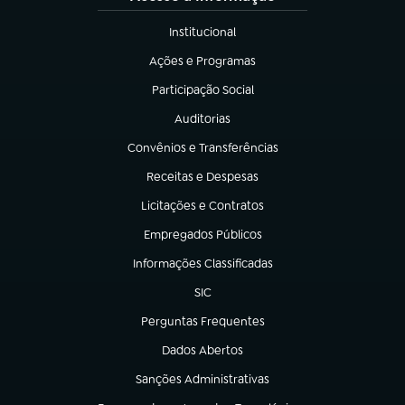
Institucional
(abre em nova aba)
Ações e Programas
(abre em nova aba)
Participação Social
(abre em nova aba)
Auditorias
(abre em nova aba)
Convênios e Transferências
(abre em nova aba)
Receitas e Despesas
(abre em nova aba)
Licitações e Contratos
(abre em nova aba)
Empregados Públicos
(abre em nova aba)
Informações Classificadas
(abre em nova aba)
SIC
(abre em nova aba)
Perguntas Frequentes
(abre em nova aba)
Dados Abertos
(abre em nova aba)
Sanções Administrativas
(abre em nova aba)