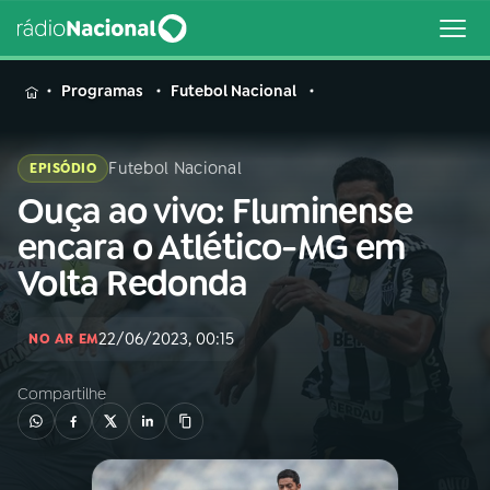
MENU
Programas
Futebol Nacional
Futebol Nacional
EPISÓDIO
Ouça ao vivo: Fluminense
Buscar
na
encara o Atlético-MG em
Rádio
Buscar
Volta Redonda
Nacional
AO VIVO
22/06/2023, 00:15
NO AR EM
Compartilhe
01
INÍCIO
02
A RÁDIO