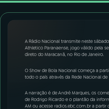
07
ÚLTIMAS
08
FESTIVAL DE MÚSICA
ACOMPANHE A RÁDIO NACIONAL
A Rádio Nacional transmite neste sábado
YouTube
Facebook
Athletico Paranaense, jogo válido pela 
direto do Maracanã, no Rio de Janeiro.
Instagram
X
TikTok
O Show de Bola Nacional começa a partir
todo o país através da Rede Nacional de 
A narração é de André Marques, os comen
de Rodrigo Ricardo e o plantão da informa
AM ou acesse radios.ebc.com.br a partir