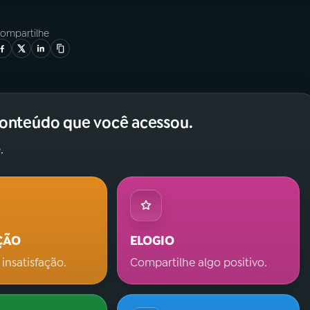
ompartilhe
conteúdo que você acessou.
.
ÇÃO
ELOGIO
 insatisfação.
Compartilhe algo positivo.