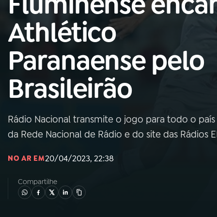
Fluminense enca
Nacional
Athlético
01
INÍCIO
Paranaense pelo
02
A RÁDIO
Brasileirão
03
PROGRAMAÇÃO
Rádio Nacional transmite o jogo para todo o país 
04
PROGRAMAS
da Rede Nacional de Rádio e do site das Rádios 
05
PODCASTS
20/04/2023, 22:38
NO AR EM
Compartilhe
06
VIDEOCASTS