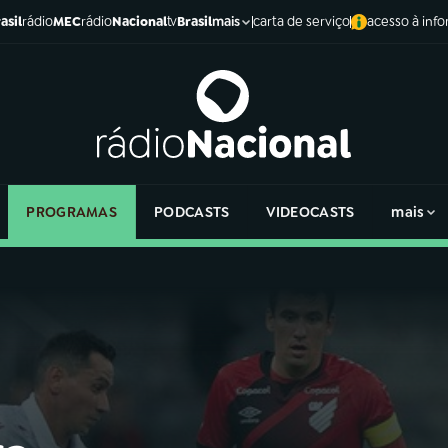
asil
rádio
MEC
rádio
Nacional
tv
Brasil
carta de serviço
acesso à inf
mais
PROGRAMAS
PODCASTS
VIDEOCASTS
mais