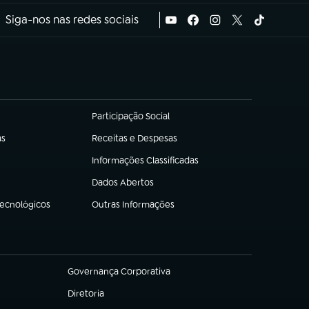
Siga-nos nas redes sociais
Participação Social
(abre em nova aba)
as
Receitas e Despesas
(abre em nova aba)
Informações Classificadas
(abre em nova aba)
Dados Abertos
(abre em nova aba)
Tecnológicos
Outras Informações
(abre em nova aba)
Governança Corporativa
(abre em nova aba)
Diretoria
(abre em nova aba)