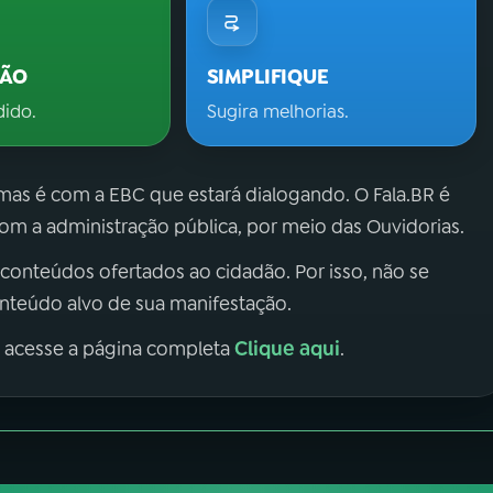
ÇÃO
SIMPLIFIQUE
dido.
Sugira melhorias.
 mas é com a EBC que estará dialogando. O Fala.BR é
m a administração pública, por meio das Ouvidorias.
 conteúdos ofertados ao cidadão. Por isso, não se
onteúdo alvo de sua manifestação.
Clique aqui
, acesse a página completa
.