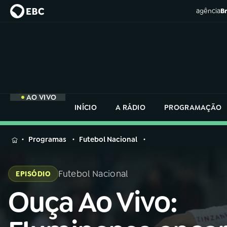
agência
Br
AO VIVO
INÍCIO
A RÁDIO
PROGRAMAÇÃO
MENU
Programas
Futebol Nacional
Buscar
na
Futebol Nacional
EPISÓDIO
Rádio
Buscar
Nacional
Ouça Ao Vivo:
Buscar
na
Rádio
AO VIVO