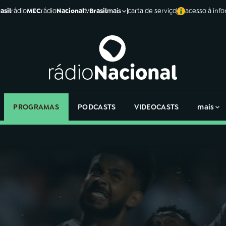
asil
rádio
MEC
rádio
Nacional
tv
Brasil
carta de serviço
acesso à inf
mais
PROGRAMAS
PODCASTS
VIDEOCASTS
mais