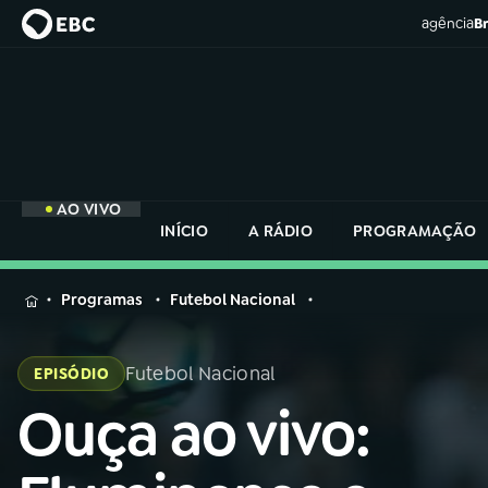
agência
Br
AO VIVO
INÍCIO
A RÁDIO
PROGRAMAÇÃO
MENU
Programas
Futebol Nacional
Buscar
na
Futebol Nacional
EPISÓDIO
Rádio
Buscar
Nacional
Ouça ao vivo:
Buscar
na
Rádio
AO VIVO