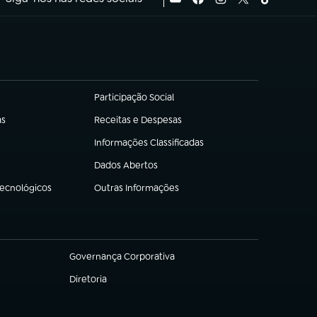
Participação Social
(abre em nova aba)
as
Receitas e Despesas
(abre em nova aba)
Informações Classificadas
(abre em nova aba)
Dados Abertos
(abre em nova aba)
Tecnológicos
Outras Informações
(abre em nova aba)
Governança Corporativa
(abre em nova aba)
Diretoria
(abre em nova aba)