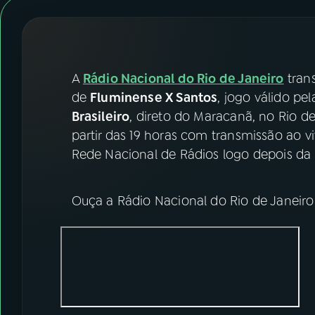
07
ÚLTIMAS
08
FESTIVAL DE MÚSICA
A
Rádio Nacional do Rio de Janeiro
trans
ACOMPANHE A RÁDIO NACIONAL
de
Fluminense X Santos
, jogo válido p
Brasileiro
, direto do Maracanã, no Rio d
YouTube
Facebook
partir das 19 horas com transmissão ao v
Rede Nacional de Rádios logo depois da 
Instagram
X
TikTok
Ouça a Rádio Nacional do Rio de Janeir