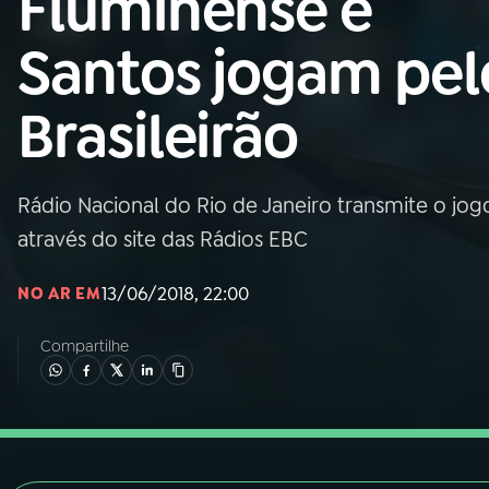
Fluminense e
Nacional
Santos jogam pel
01
INÍCIO
Brasileirão
02
A RÁDIO
Rádio Nacional do Rio de Janeiro transmite o jogo 
03
PROGRAMAÇÃO
através do site das Rádios EBC
04
PROGRAMAS
13/06/2018, 22:00
NO AR EM
Compartilhe
05
PODCASTS
06
VIDEOCASTS