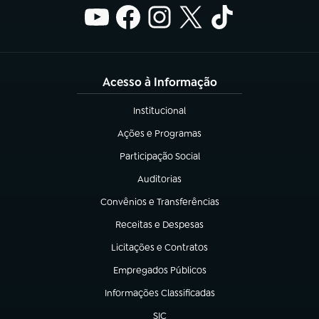
Acesso à Informação
Institucional
(abre em nova aba)
Ações e Programas
(abre em nova aba)
Participação Social
(abre em nova aba)
Auditorias
(abre em nova aba)
Convênios e Transferências
(abre em nova aba)
Receitas e Despesas
(abre em nova aba)
Licitações e Contratos
(abre em nova aba)
Empregados Públicos
(abre em nova aba)
Informações Classificadas
(abre em nova aba)
SIC