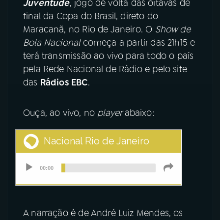
Juventude
, jogo de volta das oitavas de
final da Copa do Brasil, direto do
YouTube
Facebook
Maracanã, no Rio de Janeiro. O
Show de
Bola Nacional
começa a partir das 21h15 e
Instagram
X
terá transmissão ao vivo para todo o país
pela Rede Nacional de Rádio e pelo site
TikTok
das
Rádios EBC
.
Ouça, ao vivo, no
player
abaixo:
A narração é de André Luiz Mendes, os