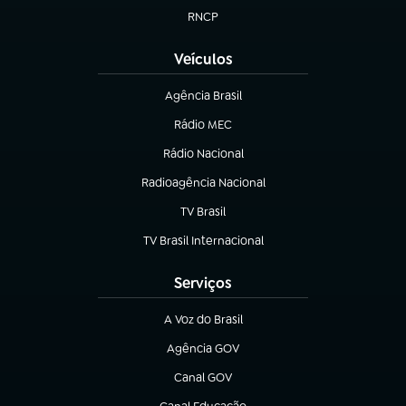
RNCP
(abre em nova aba)
Veículos
Agência Brasil
(abre em nova aba)
Rádio MEC
(abre em nova aba)
Rádio Nacional
Radioagência Nacional
(abre em nova aba)
TV Brasil
(abre em nova aba)
TV Brasil Internacional
(abre em nova aba)
Serviços
A Voz do Brasil
(abre em nova aba)
Agência GOV
(abre em nova aba)
Canal GOV
(abre em nova aba)