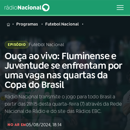
MENU
Programas
Futebol Nacional
Futebol Nacional
EPISÓDIO
Ouça ao vivo: Fluminense e
Buscar
na
Juventude se enfrentam por
Rádio
Buscar
uma vaga nas quartas da
Nacional
Copa do Brasil
AO VIVO
Rádio Nacional transmite o jogo para todo Brasil a
partir das 21h15 desta quarta-feira (7) através da Rede
01
INÍCIO
Nacional de Rádio e do site das Rádios EBC.
05/08/2024, 18:14
02
A RÁDIO
NO AR EM