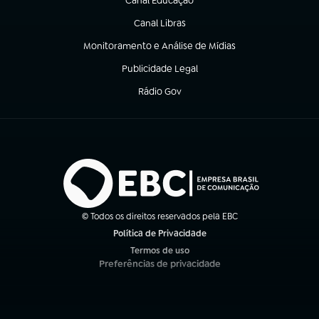
Canal Educação
(abre em nova aba)
Canal Libras
(abre em nova aba)
Monitoramento e Análise de Mídias
(abre em nova aba)
Publicidade Legal
(abre em nova aba)
Rádio Gov
(abre em nova aba)
© Todos os direitos reservados pela EBC
Política de Privacidade
(abre em nova aba)
Termos de uso
(abre em nova aba)
Preferências de privacidade