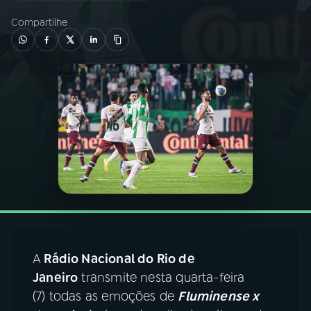
Compartilhe
03
PROGRAMAÇÃO
04
PROGRAMAS
05
PODCASTS
06
VIDEOCASTS
07
ÚLTIMAS
A
Rádio Nacional do Rio de
08
FESTIVAL DE MÚSICA
Janeiro
transmite nesta quarta-feira
(7) todas as emoções de
Fluminense x
ACOMPANHE A RÁDIO NACIONAL