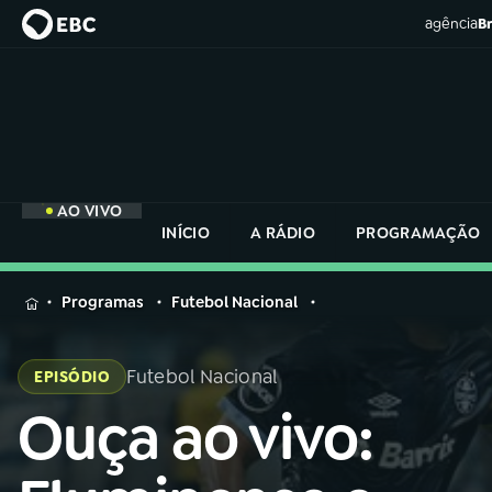
agência
Br
AO VIVO
INÍCIO
A RÁDIO
PROGRAMAÇÃO
MENU
Programas
Futebol Nacional
Buscar
na
Futebol Nacional
EPISÓDIO
Rádio
Buscar
Nacional
Ouça ao vivo:
Buscar
na
Rádio
AO VIVO