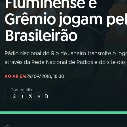
Fluminense e
Nacional
Grêmio jogam pe
01
INÍCIO
Brasileirão
02
A RÁDIO
Rádio Nacional do Rio de Janeiro transmite o jogo
03
PROGRAMAÇÃO
através da Rede Nacional de Rádios e do site das
04
PROGRAMAS
29/09/2018, 18:30
NO AR EM
Compartilhe
05
PODCASTS
06
VIDEOCASTS