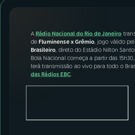
07
ÚLTIMAS
08
FESTIVAL DE MÚSICA
A
Rádio Nacional do Rio de Janeiro
tran
ACOMPANHE A RÁDIO NACIONAL
de
Fluminense x Grêmio
, jogo válido p
Brasileiro
, direto do Estádio Nilton Sant
YouTube
Facebook
Bola Nacional começa a partir das 15h30
terá transmissão ao vivo para todo o Bra
Instagram
X
das Rádios EBC
.
TikTok