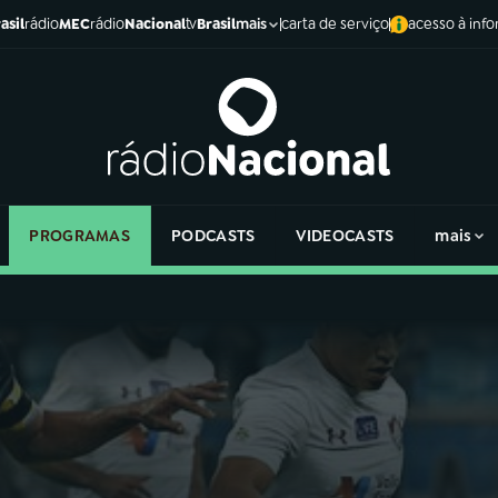
asil
rádio
MEC
rádio
Nacional
tv
Brasil
carta de serviço
acesso à inf
mais
PROGRAMAS
PODCASTS
VIDEOCASTS
mais