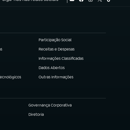
Participação Social
(abre em nova aba)
as
Receitas e Despesas
(abre em nova aba)
Informações Classificadas
(abre em nova aba)
Dados Abertos
(abre em nova aba)
Tecnológicos
Outras Informações
(abre em nova aba)
Governança Corporativa
(abre em nova aba)
Diretoria
(abre em nova aba)