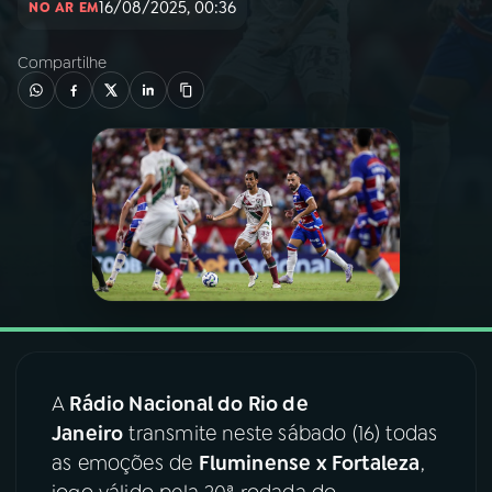
16/08/2025, 00:36
NO AR EM
03
PROGRAMAÇÃO
Compartilhe
04
PROGRAMAS
05
PODCASTS
06
VIDEOCASTS
07
ÚLTIMAS
A
Rádio Nacional do Rio de
08
FESTIVAL DE MÚSICA
Janeiro
transmite neste sábado (16) todas
as emoções de
Fluminense x Fortaleza
,
ACOMPANHE A RÁDIO NACIONAL