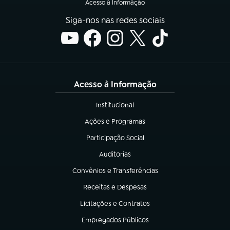
Acesso à Informação
Siga-nos nas redes sociais
Acesso à Informação
Institucional
(abre em nova aba)
Ações e Programas
(abre em nova aba)
Participação Social
(abre em nova aba)
Auditorias
(abre em nova aba)
Convênios e Transferências
(abre em nova aba)
Receitas e Despesas
(abre em nova aba)
Licitações e Contratos
(abre em nova aba)
Empregados Públicos
(abre em nova aba)