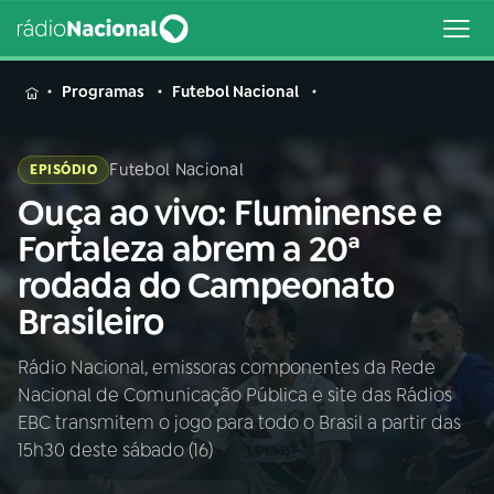
MENU
Programas
Futebol Nacional
Futebol Nacional
EPISÓDIO
Ouça ao vivo: Fluminense e
Buscar
na
Fortaleza abrem a 20ª
Rádio
Buscar
rodada do Campeonato
Nacional
Brasileiro
AO VIVO
Rádio Nacional, emissoras componentes da Rede
Nacional de Comunicação Pública e site das Rádios
01
INÍCIO
EBC transmitem o jogo para todo o Brasil a partir das
15h30 deste sábado (16)
02
A RÁDIO