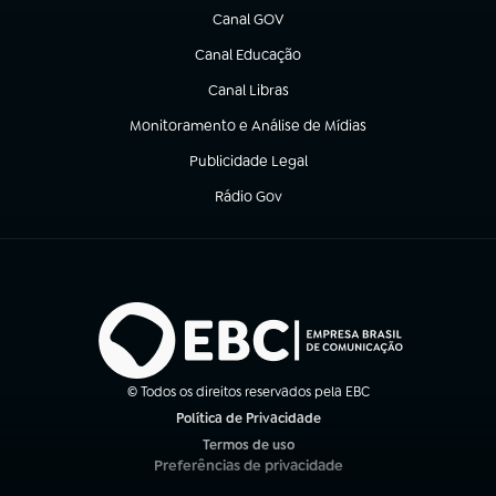
Canal GOV
(abre em nova aba)
Canal Educação
(abre em nova aba)
Canal Libras
(abre em nova aba)
Monitoramento e Análise de Mídias
(abre em nova aba)
Publicidade Legal
(abre em nova aba)
Rádio Gov
(abre em nova aba)
© Todos os direitos reservados pela EBC
Política de Privacidade
(abre em nova aba)
Termos de uso
(abre em nova aba)
Preferências de privacidade