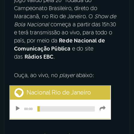
jogo válido pela 20ª rodada do
Campeonato Brasileiro, direto do
YouTube
Facebook
Maracanã, no Rio de Janeiro. O
Show de
Bola Nacional
começa a partir das 15h30
Instagram
X
e terá transmissão ao vivo, para todo o
país, por meio da
Rede Nacional de
TikTok
Comunicação Pública
e do site
das
Rádios EBC
.
Ouça, ao vivo, no
player
abaixo: