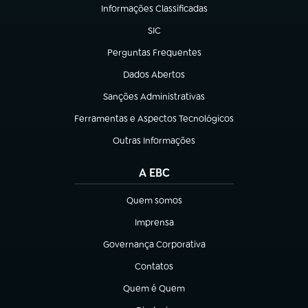
Informações Classificadas
(abre em nova aba)
SIC
(abre em nova aba)
Perguntas Frequentes
(abre em nova aba)
Dados Abertos
(abre em nova aba)
Sanções Administrativas
(abre em nova aba)
Ferramentas e Aspectos Tecnológicos
(abre em nova aba)
Outras Informações
(abre em nova aba)
A EBC
Quem somos
(abre em nova aba)
Imprensa
(abre em nova aba)
Governança Corporativa
(abre em nova aba)
Contatos
(abre em nova aba)
Quem é Quem
(abre em nova aba)