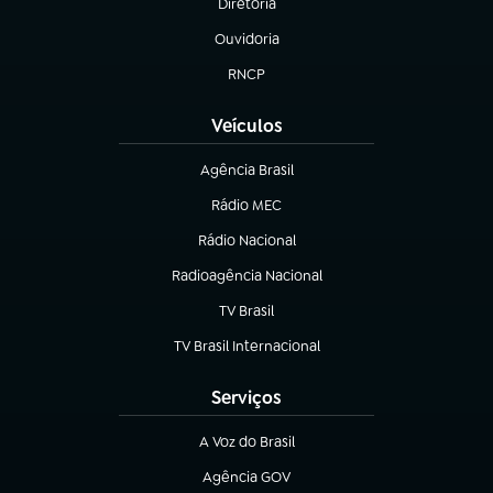
Diretoria
(abre em nova aba)
Ouvidoria
(abre em nova aba)
RNCP
(abre em nova aba)
Veículos
Agência Brasil
(abre em nova aba)
Rádio MEC
(abre em nova aba)
Rádio Nacional
Radioagência Nacional
(abre em nova aba)
TV Brasil
(abre em nova aba)
TV Brasil Internacional
(abre em nova aba)
Serviços
A Voz do Brasil
(abre em nova aba)
Agência GOV
(abre em nova aba)