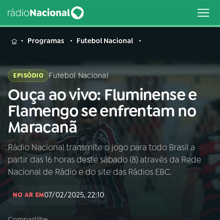
MENU
Programas
Futebol Nacional
Futebol Nacional
EPISÓDIO
Ouça ao vivo: Fluminense e
Buscar
na
Flamengo se enfrentam no
Rádio
Buscar
Maracanã
Nacional
Rádio Nacional transmite o jogo para todo Brasil a
AO VIVO
partir das 16 horas deste sábado (8) através da Rede
Nacional de Rádio e do site das Rádios EBC.
01
INÍCIO
07/02/2025, 22:10
NO AR EM
02
A RÁDIO
Compartilhe