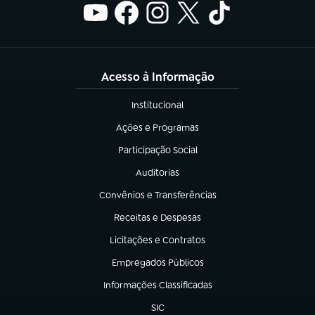
Acesso à Informação
Institucional
(abre em nova aba)
Ações e Programas
(abre em nova aba)
Participação Social
(abre em nova aba)
Auditorias
(abre em nova aba)
Convênios e Transferências
(abre em nova aba)
Receitas e Despesas
(abre em nova aba)
Licitações e Contratos
(abre em nova aba)
Empregados Públicos
(abre em nova aba)
Informações Classificadas
(abre em nova aba)
SIC
(abre em nova aba)