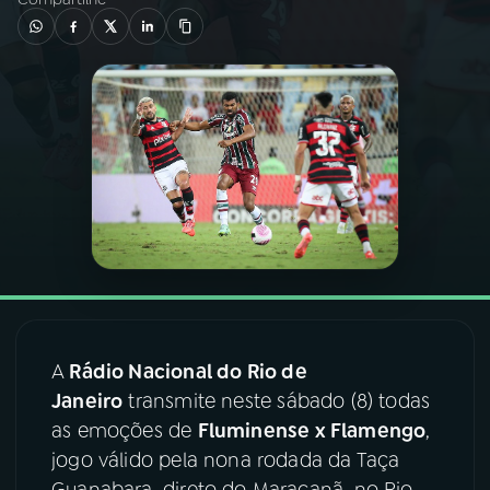
03
PROGRAMAÇÃO
04
PROGRAMAS
05
PODCASTS
06
VIDEOCASTS
07
ÚLTIMAS
A
Rádio Nacional do Rio de
Janeiro
transmite neste sábado (8) todas
08
FESTIVAL DE MÚSICA
as emoções de
Fluminense x Flamengo
,
jogo válido pela nona rodada da Taça
ACOMPANHE A RÁDIO NACIONAL
Guanabara, direto do Maracanã, no Rio