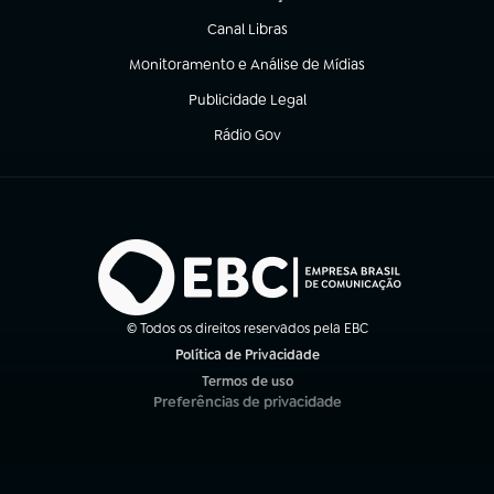
(abre em nova aba)
Canal Libras
(abre em nova aba)
Monitoramento e Análise de Mídias
(abre em nova aba)
Publicidade Legal
(abre em nova aba)
Rádio Gov
(abre em nova aba)
© Todos os direitos reservados pela EBC
Política de Privacidade
(abre em nova aba)
Termos de uso
(abre em nova aba)
Preferências de privacidade