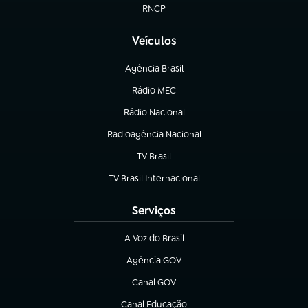
RNCP
(abre em nova aba)
Veículos
Agência Brasil
(abre em nova aba)
Rádio MEC
(abre em nova aba)
Rádio Nacional
Radioagência Nacional
(abre em nova aba)
TV Brasil
(abre em nova aba)
TV Brasil Internacional
(abre em nova aba)
Serviços
A Voz do Brasil
(abre em nova aba)
Agência GOV
(abre em nova aba)
Canal GOV
(abre em nova aba)
Canal Educação