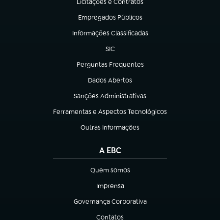
Licitações e Contratos
(abre em nova aba)
Empregados Públicos
(abre em nova aba)
Informações Classificadas
(abre em nova aba)
SIC
(abre em nova aba)
Perguntas Frequentes
(abre em nova aba)
Dados Abertos
(abre em nova aba)
Sanções Administrativas
(abre em nova aba)
Ferramentas e Aspectos Tecnológicos
(abre em nova aba)
Outras Informações
(abre em nova aba)
A EBC
Quem somos
(abre em nova aba)
Imprensa
(abre em nova aba)
Governança Corporativa
(abre em nova aba)
Contatos