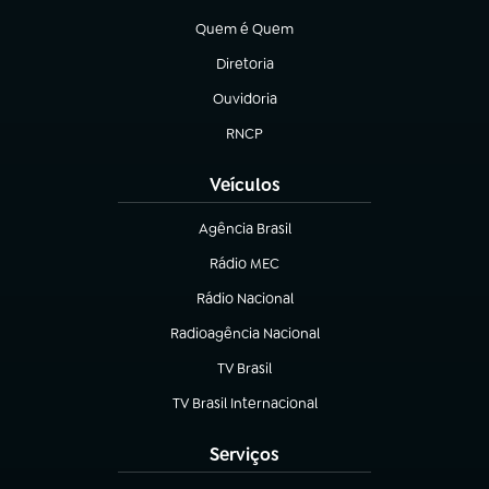
(abre em nova aba)
Quem é Quem
(abre em nova aba)
Diretoria
(abre em nova aba)
Ouvidoria
(abre em nova aba)
RNCP
(abre em nova aba)
Veículos
Agência Brasil
(abre em nova aba)
Rádio MEC
(abre em nova aba)
Rádio Nacional
Radioagência Nacional
(abre em nova aba)
TV Brasil
(abre em nova aba)
TV Brasil Internacional
(abre em nova aba)
Serviços