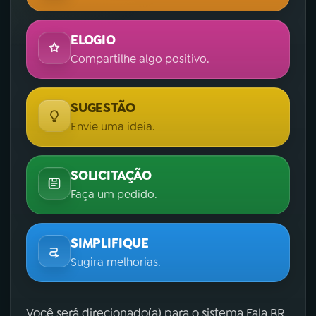
ELOGIO
Compartilhe algo positivo.
SUGESTÃO
Envie uma ideia.
SOLICITAÇÃO
Faça um pedido.
SIMPLIFIQUE
Sugira melhorias.
Você será direcionado(a) para o sistema Fala.BR,