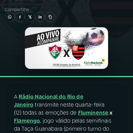
Compartilhe
03
PROGRAMAÇÃO
04
PROGRAMAS
05
PODCASTS
06
VIDEOCASTS
07
ÚLTIMAS
A
Rádio Nacional do Rio de
Janeiro
transmite neste quarta-feira
(12) todas as emoções de
Fluminense
x
08
FESTIVAL DE MÚSICA
Flamengo
, jogo válido pelas semifinais
da Taça Guanabara (primeiro turno do
ACOMPANHE A RÁDIO NACIONAL