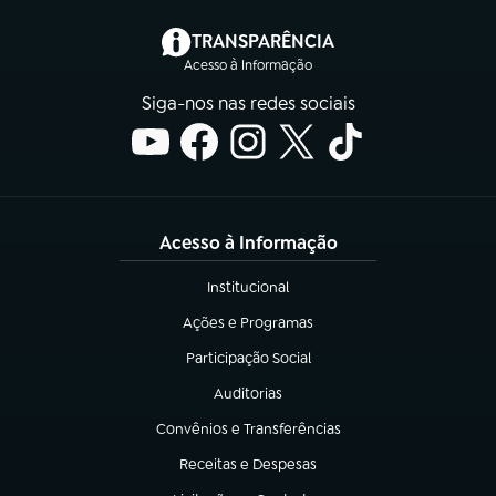
(abre em nova aba)
TRANSPARÊNCIA
Acesso à Informação
Siga-nos nas redes sociais
Acesso à Informação
Institucional
(abre em nova aba)
Ações e Programas
(abre em nova aba)
Participação Social
(abre em nova aba)
Auditorias
(abre em nova aba)
Convênios e Transferências
(abre em nova aba)
Receitas e Despesas
(abre em nova aba)