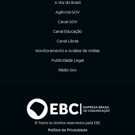
A Voz do Brasil
(abre em nova aba)
Agência GOV
(abre em nova aba)
Canal GOV
(abre em nova aba)
Canal Educação
(abre em nova aba)
Canal Libras
(abre em nova aba)
Monitoramento e Análise de Mídias
(abre em nova aba)
Publicidade Legal
(abre em nova aba)
Rádio Gov
(abre em nova aba)
© Todos os direitos reservados pela EBC
Política de Privacidade
(abre em nova aba)