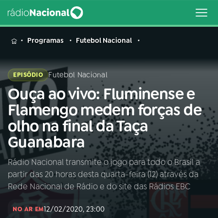
MENU
Programas
Futebol Nacional
Futebol Nacional
EPISÓDIO
Ouça ao vivo: Fluminense e
Buscar
na
Flamengo medem forças de
Rádio
Buscar
olho na final da Taça
Nacional
Guanabara
AO VIVO
Rádio Nacional transmite o jogo para todo o Brasil a
partir das 20 horas desta quarta-feira (12) através da
01
INÍCIO
Rede Nacional de Rádio e do site das Rádios EBC
12/02/2020, 23:00
02
A RÁDIO
NO AR EM