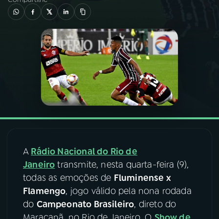
03
PROGRAMAÇÃO
04
PROGRAMAS
05
PODCASTS
06
VIDEOCASTS
A
Rádio Nacional do Rio de
07
ÚLTIMAS
Janeiro
transmite, nesta quarta-feira (9),
todas as emoções de
Fluminense x
08
FESTIVAL DE MÚSICA
Flamengo
, jogo válido pela nona rodada
do
Campeonato Brasileiro
, direto do
ACOMPANHE A RÁDIO NACIONAL
Maracanã, no Rio de Janeiro. O
Show de