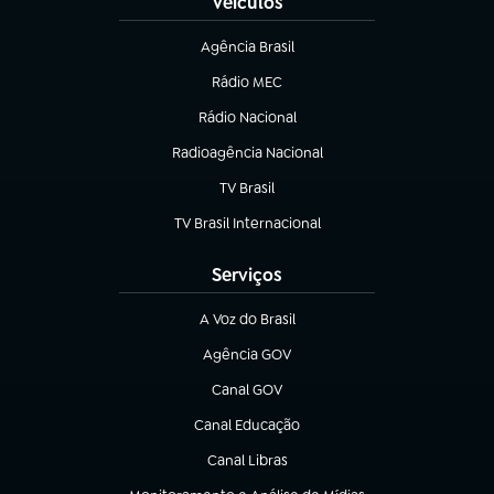
Veículos
Agência Brasil
(abre em nova aba)
Rádio MEC
(abre em nova aba)
Rádio Nacional
Radioagência Nacional
(abre em nova aba)
TV Brasil
(abre em nova aba)
TV Brasil Internacional
(abre em nova aba)
Serviços
A Voz do Brasil
(abre em nova aba)
Agência GOV
(abre em nova aba)
Canal GOV
(abre em nova aba)
Canal Educação
(abre em nova aba)
Canal Libras
(abre em nova aba)