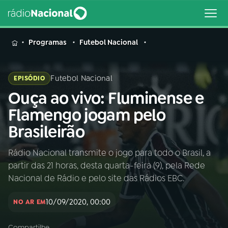
MENU
Programas
Futebol Nacional
Futebol Nacional
EPISÓDIO
Ouça ao vivo: Fluminense e
Buscar
na
Flamengo jogam pelo
Rádio
Buscar
Brasileirão
Nacional
Rádio Nacional transmite o jogo para todo o Brasil, a
AO VIVO
partir das 21 horas, desta quarta-feira (9), pela Rede
Nacional de Rádio e pelo site das Rádios EBC.
01
INÍCIO
10/09/2020, 00:00
NO AR EM
02
A RÁDIO
Compartilhe