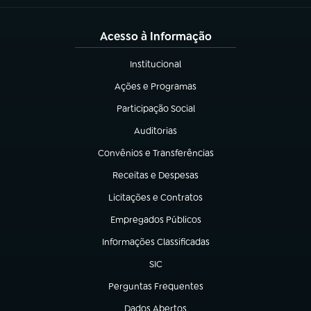
Acesso à Informação
Institucional
(abre em nova aba)
Ações e Programas
(abre em nova aba)
Participação Social
(abre em nova aba)
Auditorias
(abre em nova aba)
Convênios e Transferências
(abre em nova aba)
Receitas e Despesas
(abre em nova aba)
Licitações e Contratos
(abre em nova aba)
Empregados Públicos
(abre em nova aba)
Informações Classificadas
(abre em nova aba)
SIC
(abre em nova aba)
Perguntas Frequentes
(abre em nova aba)
Dados Abertos