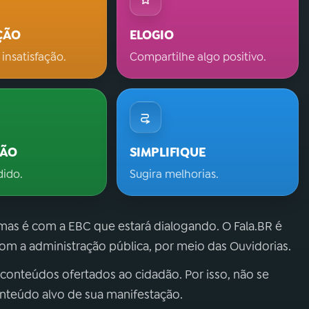
ÇÃO
ELOGIO
 insatisfação.
Compartilhe algo positivo.
ÇÃO
SIMPLIFIQUE
dido.
Sugira melhorias.
 mas é com a EBC que estará dialogando. O Fala.BR é
m a administração pública, por meio das Ouvidorias.
 conteúdos ofertados ao cidadão. Por isso, não se
onteúdo alvo de sua manifestação.