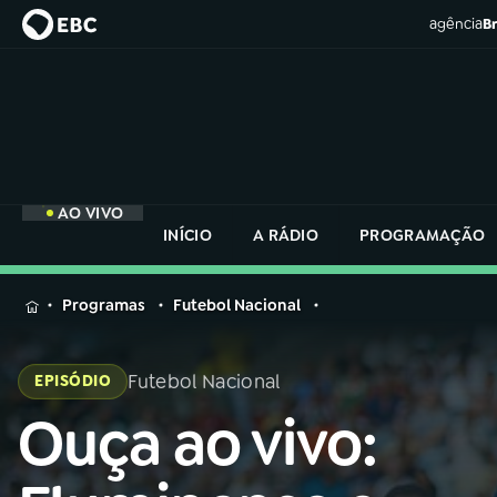
agência
Br
AO VIVO
INÍCIO
A RÁDIO
PROGRAMAÇÃO
MENU
Programas
Futebol Nacional
Buscar
na
Futebol Nacional
EPISÓDIO
Rádio
Buscar
Nacional
Ouça ao vivo:
Buscar
na
Rádio
AO VIVO