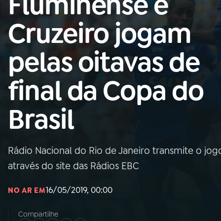
Fluminense e
Nacional
Cruzeiro jogam
01
INÍCIO
pelas oitavas de
02
A RÁDIO
final da Copa do
03
PROGRAMAÇÃO
Brasil
04
PROGRAMAS
Rádio Nacional do Rio de Janeiro transmite o jogo 
05
PODCASTS
através do site das Rádios EBC
16/05/2019, 00:00
NO AR EM
06
VIDEOCASTS
Compartilhe