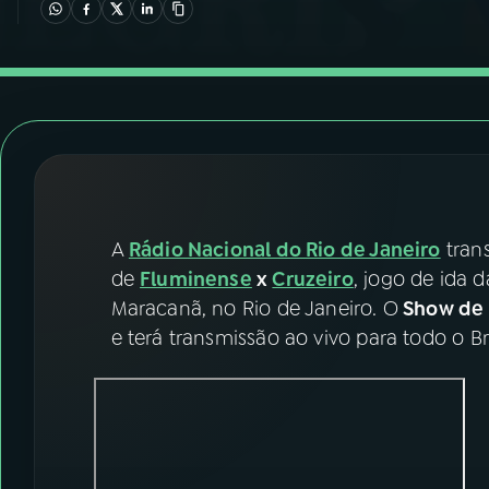
07
ÚLTIMAS
08
FESTIVAL DE MÚSICA
ACOMPANHE A RÁDIO NACIONAL
YouTube
Facebook
A
Rádio Nacional do Rio de Janeiro
trans
Instagram
X
de
Fluminense
x
Cruzeiro
, jogo de ida d
TikTok
Maracanã, no Rio de Janeiro. O
Show de 
e terá transmissão ao vivo para todo o Br