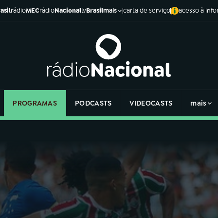
asil
rádio
MEC
rádio
Nacional
tv
Brasil
carta de serviço
acesso à inf
mais
PROGRAMAS
PODCASTS
VIDEOCASTS
mais