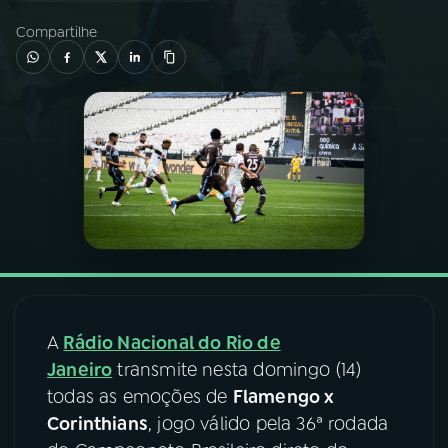
Compartilhe
03
PROGRAMAÇÃO
04
PROGRAMAS
05
PODCASTS
06
VIDEOCASTS
07
ÚLTIMAS
A
Rádio Nacional do Rio de
Janeiro
transmite nesta domingo (14)
08
FESTIVAL DE MÚSICA
todas as emoções de
Flamengo x
Corinthians
, jogo válido pela 36ª rodada
ACOMPANHE A RÁDIO NACIONAL