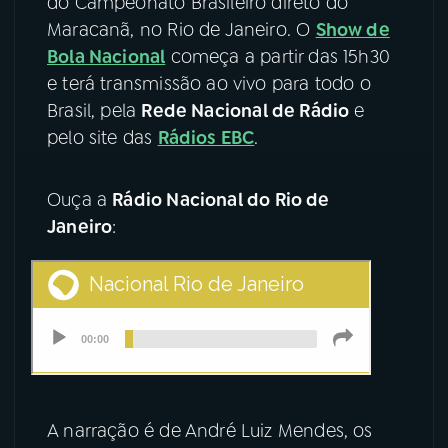
do Campeonato Brasileiro direto do
Maracanã, no Rio de Janeiro. O
Show de
YouTube
Facebook
Bola Nacional
começa a partir das 15h30
e terá transmissão ao vivo para todo o
Instagram
X
Brasil, pela
Rede Nacional de Rádio
e
pelo site das
Rádios EBC
.
TikTok
Ouça a
Rádio Nacional do Rio de
Janeiro
:
A narração é de André Luiz Mendes, os