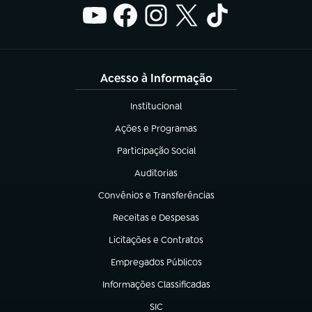
Acesso à Informação
Institucional
(abre em nova aba)
Ações e Programas
(abre em nova aba)
Participação Social
(abre em nova aba)
Auditorias
(abre em nova aba)
Convênios e Transferências
(abre em nova aba)
Receitas e Despesas
(abre em nova aba)
Licitações e Contratos
(abre em nova aba)
Empregados Públicos
(abre em nova aba)
Informações Classificadas
(abre em nova aba)
SIC
(abre em nova aba)