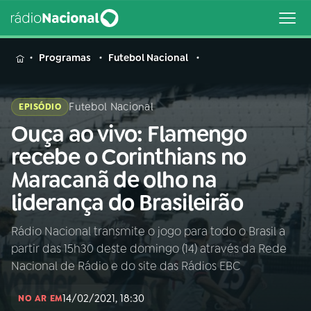
MENU
Programas
Futebol Nacional
Futebol Nacional
EPISÓDIO
Ouça ao vivo: Flamengo
Buscar
na
recebe o Corinthians no
Rádio
Buscar
Maracanã de olho na
Nacional
liderança do Brasileirão
AO VIVO
Rádio Nacional transmite o jogo para todo o Brasil a
partir das 15h30 deste domingo (14) através da Rede
01
INÍCIO
Nacional de Rádio e do site das Rádios EBC
14/02/2021, 18:30
02
A RÁDIO
NO AR EM