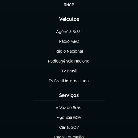
RNCP
(abre em nova aba)
Veículos
Agência Brasil
(abre em nova aba)
Rádio MEC
(abre em nova aba)
Rádio Nacional
Radioagência Nacional
(abre em nova aba)
TV Brasil
(abre em nova aba)
TV Brasil Internacional
(abre em nova aba)
Serviços
A Voz do Brasil
(abre em nova aba)
Agência GOV
(abre em nova aba)
Canal GOV
(abre em nova aba)
Canal Educação