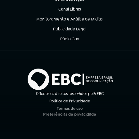
(abre em nova aba)
Canal Libras
(abre em nova aba)
Monitoramento e Análise de Mídias
(abre em nova aba)
Publicidade Legal
(abre em nova aba)
Rádio Gov
(abre em nova aba)
© Todos os direitos reservados pela EBC
Política de Privacidade
(abre em nova aba)
Termos de uso
(abre em nova aba)
Preferências de privacidade