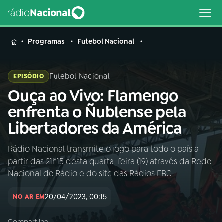
MENU
Programas
Futebol Nacional
Futebol Nacional
EPISÓDIO
Ouça ao Vivo: Flamengo
Buscar
na
enfrenta o Ñublense pela
Rádio
Buscar
Libertadores da América
Nacional
Rádio Nacional transmite o jogo para todo o país a
AO VIVO
partir das 21h15 desta quarta-feira (19) através da Rede
Nacional de Rádio e do site das Rádios EBC
01
INÍCIO
20/04/2023, 00:15
NO AR EM
02
A RÁDIO
Compartilhe