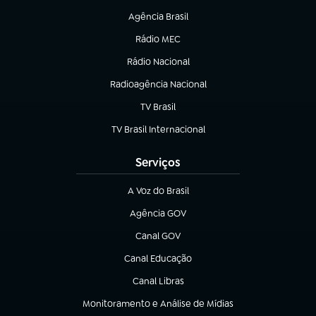
Agência Brasil
(abre em nova aba)
Rádio MEC
(abre em nova aba)
Rádio Nacional
Radioagência Nacional
(abre em nova aba)
TV Brasil
(abre em nova aba)
TV Brasil Internacional
(abre em nova aba)
Serviços
A Voz do Brasil
(abre em nova aba)
Agência GOV
(abre em nova aba)
Canal GOV
(abre em nova aba)
Canal Educação
(abre em nova aba)
Canal Libras
(abre em nova aba)
Monitoramento e Análise de Mídias
(abre em nova aba)