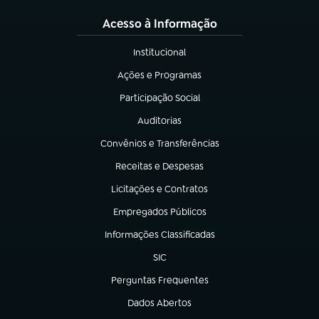
Acesso à Informação
Institucional
(abre em nova aba)
Ações e Programas
(abre em nova aba)
Participação Social
(abre em nova aba)
Auditorias
(abre em nova aba)
Convênios e Transferências
(abre em nova aba)
Receitas e Despesas
(abre em nova aba)
Licitações e Contratos
(abre em nova aba)
Empregados Públicos
(abre em nova aba)
Informações Classificadas
(abre em nova aba)
SIC
(abre em nova aba)
Perguntas Frequentes
(abre em nova aba)
Dados Abertos
(abre em nova aba)