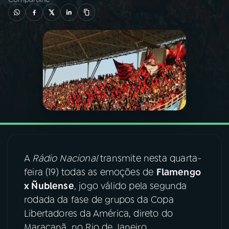
03
PROGRAMAÇÃO
04
PROGRAMAS
05
PODCASTS
06
VIDEOCASTS
A
Rádio Nacional
transmite nesta quarta-
07
ÚLTIMAS
feira (19) todas as emoções de
Flamengo
x Ñublense
, jogo válido pela segunda
08
FESTIVAL DE MÚSICA
rodada da fase de grupos da Copa
Libertadores da América, direto do
ACOMPANHE A RÁDIO NACIONAL
Maracanã, no Rio de Janeiro.