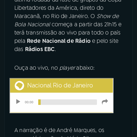
Libertadores da América, direto do
YouTube
Facebook
Maracanã, no Rio de Janeiro. O
Show de
Bola Nacional
começa a partir das 21h15 e
Instagram
X
terá transmissão ao vivo para todo o país
pela
Rede Nacional de Rádio
e pelo site
TikTok
das
Rádios EBC
.
Ouça ao vivo, no
player
abaixo:
A narração é de André Marques, os