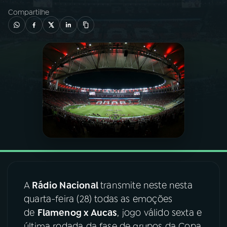
Compartilhe
03
PROGRAMAÇÃO
04
PROGRAMAS
05
PODCASTS
06
VIDEOCASTS
07
ÚLTIMAS
A
Rádio Nacional
transmite neste nesta
08
FESTIVAL DE MÚSICA
quarta-feira (28) todas as emoções
de
Flamenog x Aucas
, jogo válido sexta e
ACOMPANHE A RÁDIO NACIONAL
última rodada da fase de grupos da Copa