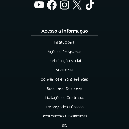
Acesso à Informação
Institucional
(abre em nova aba)
Ações e Programas
(abre em nova aba)
Participação Social
(abre em nova aba)
Auditorias
(abre em nova aba)
Convênios e Transferências
(abre em nova aba)
Receitas e Despesas
(abre em nova aba)
Licitações e Contratos
(abre em nova aba)
Empregados Públicos
(abre em nova aba)
Informações Classificadas
(abre em nova aba)
SIC
(abre em nova aba)