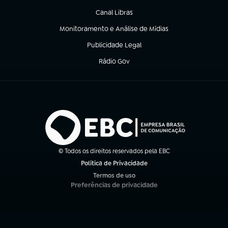
Canal Libras
(abre em nova aba)
Monitoramento e Análise de Mídias
(abre em nova aba)
Publicidade Legal
(abre em nova aba)
Rádio Gov
(abre em nova aba)
© Todos os direitos reservados pela EBC
Política de Privacidade
(abre em nova aba)
Termos de uso
(abre em nova aba)
Preferências de privacidade