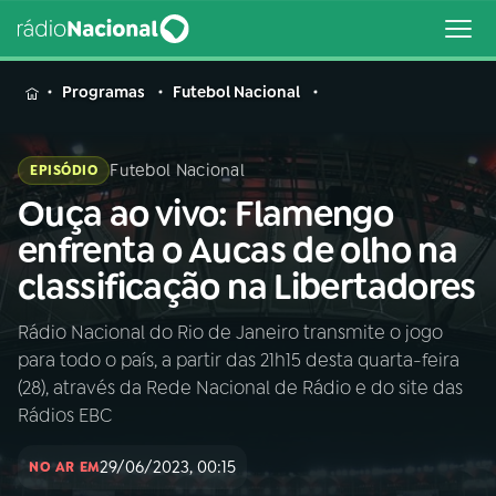
MENU
Programas
Futebol Nacional
Futebol Nacional
EPISÓDIO
Ouça ao vivo: Flamengo
Buscar
na
enfrenta o Aucas de olho na
Rádio
Buscar
classificação na Libertadores
Nacional
Rádio Nacional do Rio de Janeiro transmite o jogo
AO VIVO
para todo o país, a partir das 21h15 desta quarta-feira
(28), através da Rede Nacional de Rádio e do site das
01
INÍCIO
Rádios EBC
29/06/2023, 00:15
NO AR EM
02
A RÁDIO