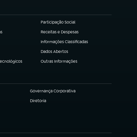
Participação Social
(abre em nova aba)
as
Receitas e Despesas
(abre em nova aba)
Informações Classificadas
(abre em nova aba)
Dados Abertos
(abre em nova aba)
Tecnológicos
Outras Informações
(abre em nova aba)
Governança Corporativa
(abre em nova aba)
Diretoria
(abre em nova aba)