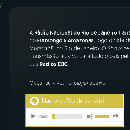
07
ÚLTIMAS
08
FESTIVAL DE MÚSICA
A
Rádio Nacional do Rio de Janeiro
trans
ACOMPANHE A RÁDIO NACIONAL
de
Flamengo x Amazonas
, jogo de ida d
Maracanã, no Rio de Janeiro. O
Show de 
YouTube
Facebook
transmissão ao vivo para todo o país pel
das
Rádios EBC
.
Instagram
X
TikTok
Ouça, ao vivo, no
player
abaixo: