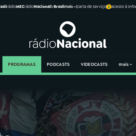
asil
rádio
MEC
rádio
Nacional
tv
Brasil
carta de serviço
acesso à inf
mais
PROGRAMAS
PODCASTS
VIDEOCASTS
mais