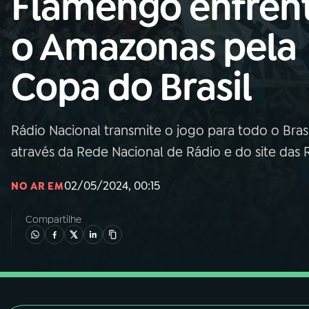
Flamengo enfren
Nacional
o Amazonas pela
01
INÍCIO
Copa do Brasil
02
A RÁDIO
Rádio Nacional transmite o jogo para todo o Brasil 
03
PROGRAMAÇÃO
através da Rede Nacional de Rádio e do site das
04
PROGRAMAS
02/05/2024, 00:15
NO AR EM
Compartilhe
05
PODCASTS
06
VIDEOCASTS