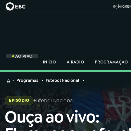
agência
Br
AO VIVO
INÍCIO
A RÁDIO
PROGRAMAÇÃO
MENU
Programas
Futebol Nacional
Buscar
na
Futebol Nacional
EPISÓDIO
Rádio
Buscar
Nacional
Ouça ao vivo:
Buscar
na
Rádio
AO VIVO