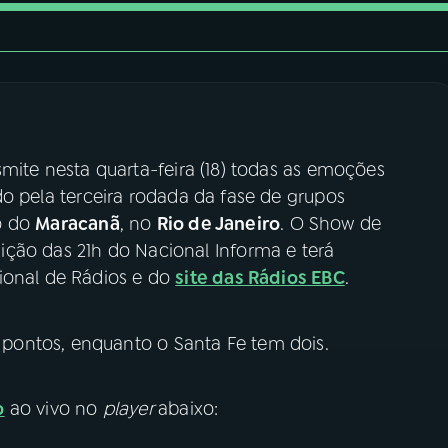
smite nesta quarta-feira (18) todas as emoções
ido pela terceira rodada da fase de grupos
to do
Maracanã
, no
Rio de Janeiro
. O Show de
ção das 21h do Nacional Informa e terá
ional de Rádios e do
site das Rádios EBC
.
pontos, enquanto o Santa Fe tem dois.
o
ao vivo no
player
abaixo: