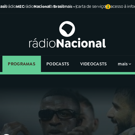
asil
rádio
MEC
rádio
Nacional
tv
Brasil
carta de serviço
acesso à inf
mais
PROGRAMAS
PODCASTS
VIDEOCASTS
mais