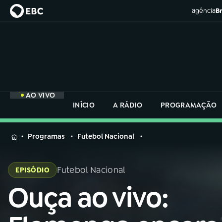
agência
Br
AO VIVO
INÍCIO
A RÁDIO
PROGRAMAÇÃO
MENU
Programas
Futebol Nacional
Buscar
na
Futebol Nacional
EPISÓDIO
Rádio
Buscar
Nacional
Ouça ao vivo:
Buscar
na
Rádio
AO VIVO