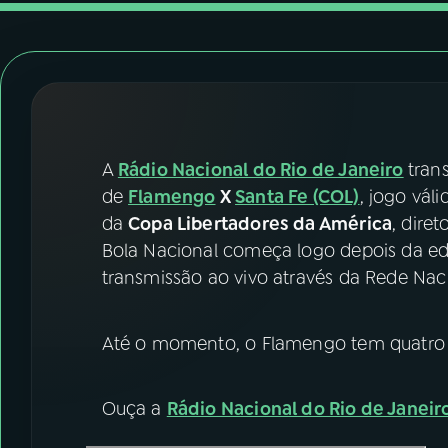
07
ÚLTIMAS
08
FESTIVAL DE MÚSICA
ACOMPANHE A RÁDIO NACIONAL
A
Rádio Nacional do Rio de Janeiro
tran
YouTube
Facebook
de
Flamengo
X
Santa Fe (COL)
, jogo vál
da
Copa Libertadores da América
, dire
Instagram
X
Bola Nacional começa logo depois da edi
transmissão ao vivo através da Rede Nac
TikTok
Até o momento, o Flamengo tem quatro 
Ouça a
Rádio Nacional do Rio de Janeir