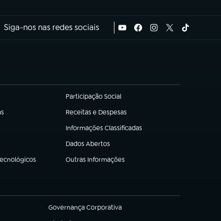
Siga-nos nas redes sociais
Participação Social
(abre em nova aba)
as
Receitas e Despesas
(abre em nova aba)
Informações Classificadas
(abre em nova aba)
Dados Abertos
(abre em nova aba)
Tecnológicos
Outras Informações
(abre em nova aba)
Governança Corporativa
(abre em nova aba)