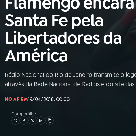
Flamengo encara
Nacional
Santa Fe pela
01
INÍCIO
Libertadores da
02
A RÁDIO
América
03
PROGRAMAÇÃO
Rádio Nacional do Rio de Janeiro transmite o jogo 
04
PROGRAMAS
através da Rede Nacional de Rádios e do site das
05
PODCASTS
19/04/2018, 00:00
NO AR EM
Compartilhe
06
VIDEOCASTS