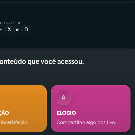
ompartilhe
conteúdo que você acessou.
.
ÇÃO
ELOGIO
 insatisfação.
Compartilhe algo positivo.