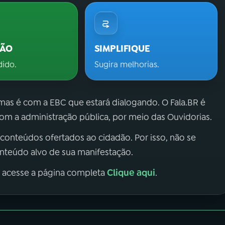
ÇÃO
SIMPLIFIQUE
dido.
Sugira melhorias.
 mas é com a EBC que estará dialogando. O Fala.BR é
m a administração pública, por meio das Ouvidorias.
 conteúdos ofertados ao cidadão. Por isso, não se
onteúdo alvo de sua manifestação.
Clique aqui
, acesse a página completa
.