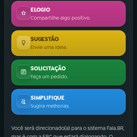
ELOGIO
Compartilhe algo positivo.
SUGESTÃO
Envie uma ideia.
SOLICITAÇÃO
Faça um pedido.
SIMPLIFIQUE
Sugira melhorias.
Você será direcionado(a) para o sistema Fala.BR,
mas é com a EBC que estará dialogando. O