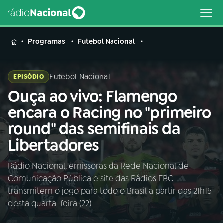
MENU
Programas
Futebol Nacional
Futebol Nacional
EPISÓDIO
Ouça ao vivo: Flamengo
Buscar
na
encara o Racing no "primeiro
Rádio
Buscar
round" das semifinais da
Nacional
Libertadores
AO VIVO
Rádio Nacional, emissoras da Rede Nacional de
Comunicação Pública e site das Rádios EBC
01
INÍCIO
transmitem o jogo para todo o Brasil a partir das 21h15
desta quarta-feira (22)
02
A RÁDIO