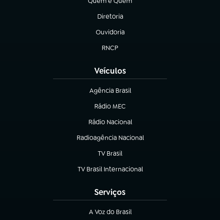
Quem é Quem
(abre em nova aba)
Diretoria
(abre em nova aba)
Ouvidoria
(abre em nova aba)
RNCP
(abre em nova aba)
Veículos
Agência Brasil
(abre em nova aba)
Rádio MEC
(abre em nova aba)
Rádio Nacional
Radioagência Nacional
(abre em nova aba)
TV Brasil
(abre em nova aba)
TV Brasil Internacional
(abre em nova aba)
Serviços
A Voz do Brasil
(abre em nova aba)