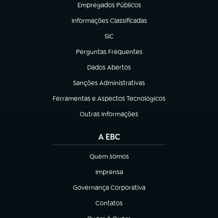
Empregados Públicos
(abre em nova aba)
Informações Classificadas
(abre em nova aba)
SIC
(abre em nova aba)
Perguntas Frequentes
(abre em nova aba)
Dados Abertos
(abre em nova aba)
Sanções Administrativas
(abre em nova aba)
Ferramentas e Aspectos Tecnológicos
(abre em nova aba)
Outras Informações
(abre em nova aba)
A EBC
Quem somos
(abre em nova aba)
Imprensa
(abre em nova aba)
Governança Corporativa
(abre em nova aba)
Contatos
(abre em nova aba)