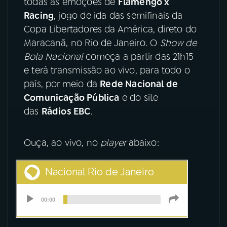
todas as emoções de
Flamengo x
Racing
, jogo de ida das semifinais da
YouTube
Facebook
Copa Libertadores da América, direto do
Maracanã, no Rio de Janeiro. O
Show de
Instagram
X
Bola Nacional
começa a partir das 21h15
e terá transmissão ao vivo, para todo o
TikTok
país, por meio da
Rede Nacional de
Comunicação Pública
e do site
das
Rádios EBC
.
Ouça, ao vivo, no
player
abaixo: