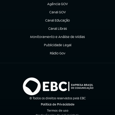
Agência GOV
(abre em nova aba)
Canal GOV
(abre em nova aba)
Canal Educação
(abre em nova aba)
Canal Libras
(abre em nova aba)
Monitoramento e Análise de Mídias
(abre em nova aba)
Publicidade Legal
(abre em nova aba)
Rádio Gov
(abre em nova aba)
© Todos os direitos reservados pela EBC
Política de Privacidade
(abre em nova aba)
Termos de uso
(abre em nova aba)