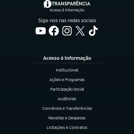
(abre em nova aba)
TRANSPARÊNCIA
Acesso à Informação
Siga-nos nas redes sociais
Acesso à Informação
Institucional
(abre em nova aba)
Ações e Programas
(abre em nova aba)
Participação Social
(abre em nova aba)
Auditorias
(abre em nova aba)
Convênios e Transferências
(abre em nova aba)
Receitas e Despesas
(abre em nova aba)
Licitações e Contratos
(abre em nova aba)