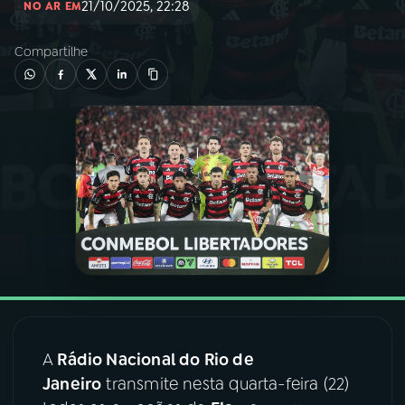
21/10/2025, 22:28
NO AR EM
03
PROGRAMAÇÃO
Compartilhe
04
PROGRAMAS
05
PODCASTS
06
VIDEOCASTS
07
ÚLTIMAS
08
FESTIVAL DE MÚSICA
A
Rádio Nacional do Rio de
Janeiro
transmite nesta quarta-feira (22)
ACOMPANHE A RÁDIO NACIONAL