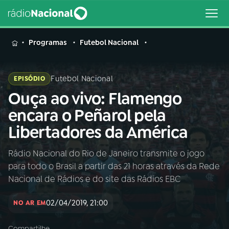
MENU
Programas
Futebol Nacional
Futebol Nacional
EPISÓDIO
Ouça ao vivo: Flamengo
Buscar
na
encara o Peñarol pela
Rádio
Buscar
Libertadores da América
Nacional
Rádio Nacional do Rio de Janeiro transmite o jogo
AO VIVO
para todo o Brasil a partir das 21 horas através da Rede
Nacional de Rádios e do site das Rádios EBC
01
INÍCIO
02/04/2019, 21:00
NO AR EM
02
A RÁDIO
Compartilhe