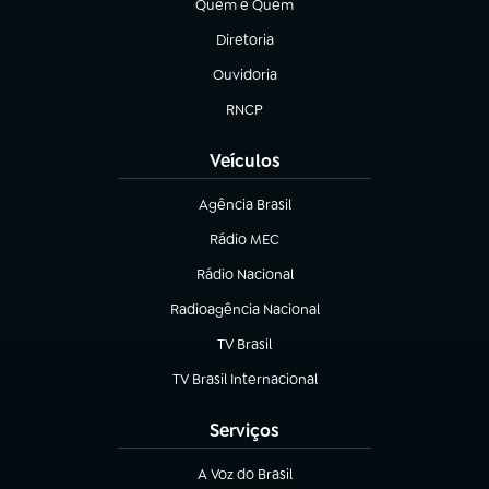
Quem é Quem
(abre em nova aba)
Diretoria
(abre em nova aba)
Ouvidoria
(abre em nova aba)
RNCP
(abre em nova aba)
Veículos
Agência Brasil
(abre em nova aba)
Rádio MEC
(abre em nova aba)
Rádio Nacional
Radioagência Nacional
(abre em nova aba)
TV Brasil
(abre em nova aba)
TV Brasil Internacional
(abre em nova aba)
Serviços
A Voz do Brasil
(abre em nova aba)