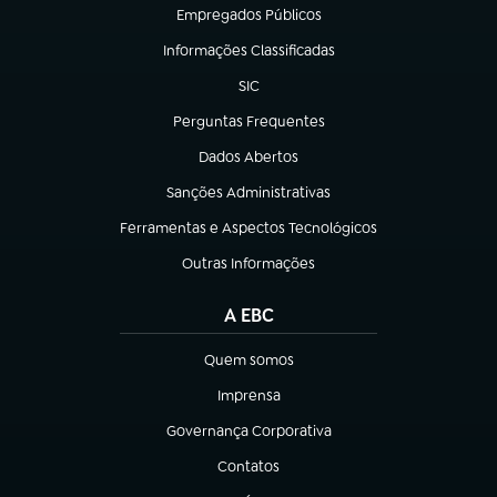
Empregados Públicos
(abre em nova aba)
Informações Classificadas
(abre em nova aba)
SIC
(abre em nova aba)
Perguntas Frequentes
(abre em nova aba)
Dados Abertos
(abre em nova aba)
Sanções Administrativas
(abre em nova aba)
Ferramentas e Aspectos Tecnológicos
(abre em nova aba)
Outras Informações
(abre em nova aba)
A EBC
Quem somos
(abre em nova aba)
Imprensa
(abre em nova aba)
Governança Corporativa
(abre em nova aba)
Contatos
(abre em nova aba)