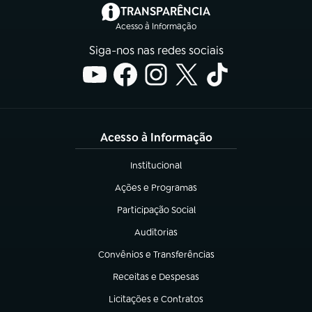
(abre em nova aba)
TRANSPARÊNCIA
Acesso à Informação
Siga-nos nas redes sociais
Acesso à Informação
Institucional
(abre em nova aba)
Ações e Programas
(abre em nova aba)
Participação Social
(abre em nova aba)
Auditorias
(abre em nova aba)
Convênios e Transferências
(abre em nova aba)
Receitas e Despesas
(abre em nova aba)
Licitações e Contratos
(abre em nova aba)