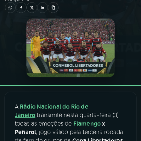
03
PROGRAMAÇÃO
04
PROGRAMAS
05
PODCASTS
06
VIDEOCASTS
07
ÚLTIMAS
A
Rádio Nacional do Rio de
Janeiro
transmite nesta quarta-feira (3)
08
FESTIVAL DE MÚSICA
todas as emoções de
Flamengo
x
Peñarol
, jogo válido pela terceira rodada
ACOMPANHE A RÁDIO NACIONAL
da fase de grupos da
Copa Libertadores