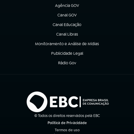
Agência GOV
(abre em nova aba)
Canal GOV
(abre em nova aba)
Canal Educação
(abre em nova aba)
Canal Libras
(abre em nova aba)
Monitoramento e Análise de Mídias
(abre em nova aba)
Publicidade Legal
(abre em nova aba)
Rádio Gov
(abre em nova aba)
© Todos os direitos reservados pela EBC
Política de Privacidade
(abre em nova aba)
Termos de uso
(abre em nova aba)