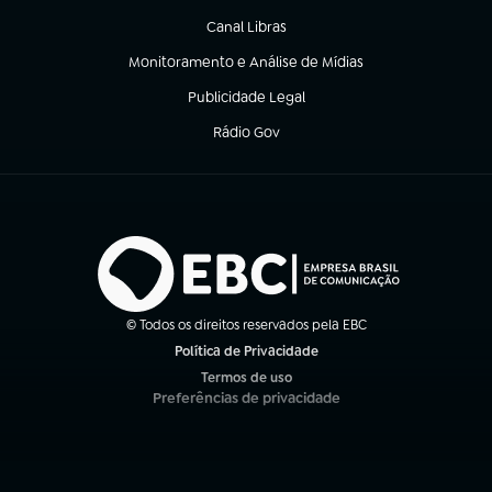
Canal Libras
(abre em nova aba)
Monitoramento e Análise de Mídias
(abre em nova aba)
Publicidade Legal
(abre em nova aba)
Rádio Gov
(abre em nova aba)
© Todos os direitos reservados pela EBC
Política de Privacidade
(abre em nova aba)
Termos de uso
(abre em nova aba)
Preferências de privacidade