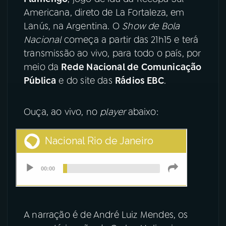
Americana, direto de La Fortaleza, em
YouTube
Facebook
Lanús, na Argentina. O
Show de Bola
Nacional
começa a partir das 21h15 e terá
Instagram
X
transmissão ao vivo, para todo o país, por
meio da
Rede Nacional de Comunicação
TikTok
Pública
e do site das
Rádios EBC
.
Ouça, ao vivo, no
player
abaixo:
A narração é de André Luiz Mendes, os