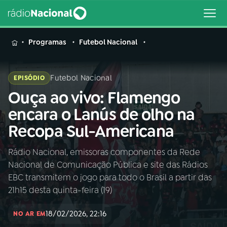
MENU
Programas
Futebol Nacional
Futebol Nacional
EPISÓDIO
Ouça ao vivo: Flamengo
Buscar
na
encara o Lanús de olho na
Rádio
Buscar
Recopa Sul-Americana
Nacional
Rádio Nacional, emissoras componentes da Rede
AO VIVO
Nacional de Comunicação Pública e site das Rádios
EBC transmitem o jogo para todo o Brasil a partir das
01
INÍCIO
21h15 desta quinta-feira (19)
18/02/2026, 22:16
NO AR EM
02
A RÁDIO