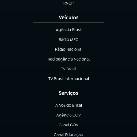
RNCP
(abre em nova aba)
Veículos
Agência Brasil
(abre em nova aba)
Rádio MEC
(abre em nova aba)
Rádio Nacional
Radioagência Nacional
(abre em nova aba)
TV Brasil
(abre em nova aba)
TV Brasil Internacional
(abre em nova aba)
Serviços
A Voz do Brasil
(abre em nova aba)
Agência GOV
(abre em nova aba)
Canal GOV
(abre em nova aba)
Canal Educação
(abre em nova aba)