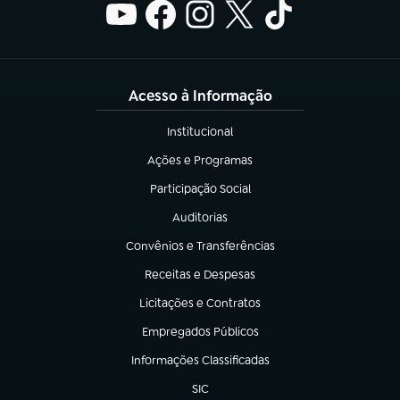
Acesso à Informação
Institucional
(abre em nova aba)
Ações e Programas
(abre em nova aba)
Participação Social
(abre em nova aba)
Auditorias
(abre em nova aba)
Convênios e Transferências
(abre em nova aba)
Receitas e Despesas
(abre em nova aba)
Licitações e Contratos
(abre em nova aba)
Empregados Públicos
(abre em nova aba)
Informações Classificadas
(abre em nova aba)
SIC
(abre em nova aba)