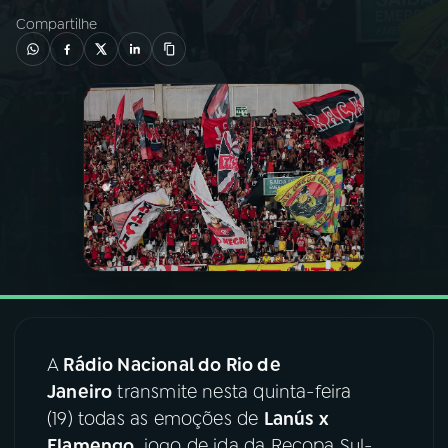
Compartilhe
03
PROGRAMAÇÃO
04
PROGRAMAS
05
PODCASTS
06
VIDEOCASTS
07
ÚLTIMAS
A
Rádio Nacional do Rio de
08
FESTIVAL DE MÚSICA
Janeiro
transmite nesta quinta-feira
(19) todas as emoções de
Lanús x
ACOMPANHE A RÁDIO NACIONAL
Flamengo
, jogo de ida da Recopa Sul-