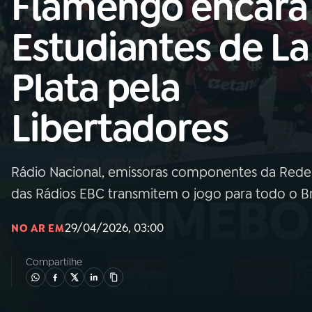
Flamengo encara
Nacional
Estudiantes de La
01
INÍCIO
Plata pela
02
A RÁDIO
Libertadores
03
PROGRAMAÇÃO
Rádio Nacional, emissoras componentes da Rede 
04
PROGRAMAS
das Rádios EBC transmitem o jogo para todo o Brasi
05
PODCASTS
29/04/2026, 03:00
NO AR EM
Compartilhe
06
VIDEOCASTS