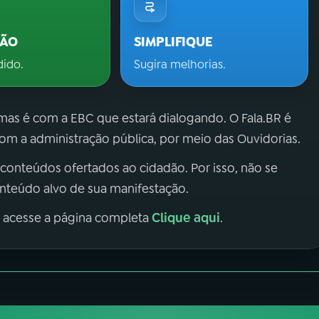
ÇÃO
SIMPLIFIQUE
dido.
Sugira melhorias.
 mas é com a EBC que estará dialogando. O Fala.BR é
m a administração pública, por meio das Ouvidorias.
 conteúdos ofertados ao cidadão. Por isso, não se
onteúdo alvo de sua manifestação.
Clique aqui
, acesse a página completa
.