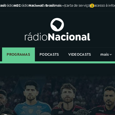
asil
rádio
MEC
rádio
Nacional
tv
Brasil
carta de serviço
acesso à inf
mais
PROGRAMAS
PODCASTS
VIDEOCASTS
mais