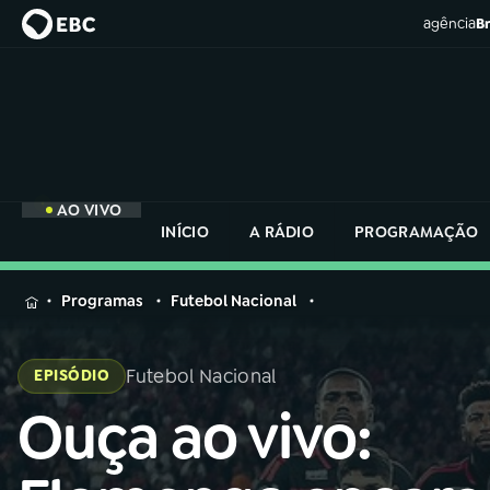
agência
Br
AO VIVO
INÍCIO
A RÁDIO
PROGRAMAÇÃO
MENU
Programas
Futebol Nacional
Buscar
na
Futebol Nacional
EPISÓDIO
Rádio
Buscar
Nacional
Ouça ao vivo:
Buscar
na
Rádio
AO VIVO