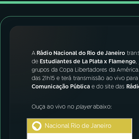
07
ÚLTIMAS
08
FESTIVAL DE MÚSICA
ACOMPANHE A RÁDIO NACIONAL
A
Rádio Nacional do Rio de Janeiro
trans
YouTube
Facebook
de
Estudiantes de La Plata x Flamengo
,
grupos da Copa Libertadores da América
Instagram
X
das 21h15 e terá transmissão ao vivo para
Comunicação Pública
e do site das
Rádi
TikTok
Ouça ao vivo no
player
abaixo: