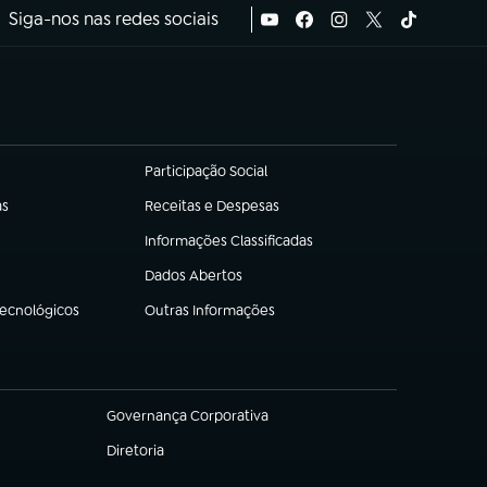
Siga-nos nas redes sociais
Participação Social
(abre em nova aba)
as
Receitas e Despesas
(abre em nova aba)
Informações Classificadas
(abre em nova aba)
Dados Abertos
(abre em nova aba)
Tecnológicos
Outras Informações
(abre em nova aba)
Governança Corporativa
(abre em nova aba)
Diretoria
(abre em nova aba)