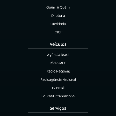
(abre em nova aba)
Quem é Quem
(abre em nova aba)
Diretoria
(abre em nova aba)
Ouvidoria
(abre em nova aba)
RNCP
(abre em nova aba)
Veículos
Agência Brasil
(abre em nova aba)
Rádio MEC
(abre em nova aba)
Rádio Nacional
Radioagência Nacional
(abre em nova aba)
TV Brasil
(abre em nova aba)
TV Brasil Internacional
(abre em nova aba)
Serviços