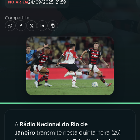
24/09/2025, 21:59
NO AR EM
03
PROGRAMAÇÃO
Compartilhe
04
PROGRAMAS
05
PODCASTS
06
VIDEOCASTS
07
ÚLTIMAS
08
FESTIVAL DE MÚSICA
A
Rádio Nacional do Rio de
Janeiro
transmite nesta quinta-feira (25)
ACOMPANHE A RÁDIO NACIONAL