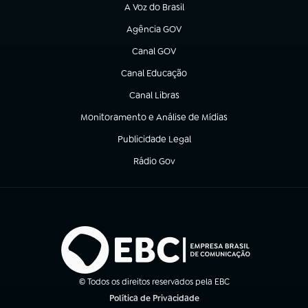
A Voz do Brasil
(abre em nova aba)
Agência GOV
(abre em nova aba)
Canal GOV
(abre em nova aba)
Canal Educação
(abre em nova aba)
Canal Libras
(abre em nova aba)
Monitoramento e Análise de Mídias
(abre em nova aba)
Publicidade Legal
(abre em nova aba)
Rádio Gov
(abre em nova aba)
© Todos os direitos reservados pela EBC
Política de Privacidade
(abre em nova aba)