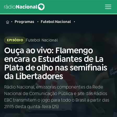
MENU
Programas
Futebol Nacional
Futebol Nacional
EPISÓDIO
Ouça ao vivo: Flamengo
Buscar
na
encara o Estudiantes de La
Rádio
Buscar
Plata de olho nas semifinais
Nacional
da Libertadores
AO VIVO
Rádio Nacional, emissoras componentes da Rede
Nacional de Comunicação Pública e site das Rádios
01
INÍCIO
EBC transmitem o jogo para todo o Brasil a partir das
21h15 desta quinta-feira (25)
02
A RÁDIO