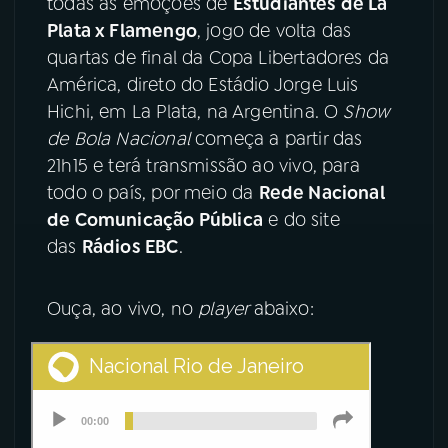
todas as emoções de
Estudiantes de La
Plata x Flamengo
, jogo de volta das
YouTube
Facebook
quartas de final da Copa Libertadores da
América, direto do Estádio Jorge Luis
Instagram
X
Hichi, em La Plata, na Argentina. O
Show
de Bola Nacional
começa a partir das
TikTok
21h15 e terá transmissão ao vivo, para
todo o país, por meio da
Rede Nacional
de Comunicação Pública
e do site
das
Rádios EBC
.
Ouça, ao vivo, no
player
abaixo: