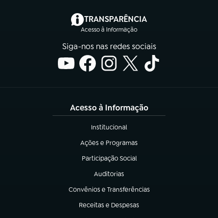
(abre em nova aba)
TRANSPARÊNCIA
Acesso à Informação
Siga-nos nas redes sociais
Acesso à Informação
Institucional
(abre em nova aba)
Ações e Programas
(abre em nova aba)
Participação Social
(abre em nova aba)
Auditorias
(abre em nova aba)
Convênios e Transferências
(abre em nova aba)
Receitas e Despesas
(abre em nova aba)