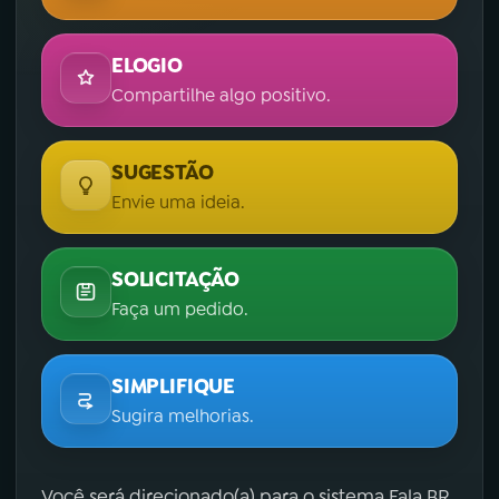
ELOGIO
Compartilhe algo positivo.
SUGESTÃO
Envie uma ideia.
SOLICITAÇÃO
Faça um pedido.
SIMPLIFIQUE
Sugira melhorias.
Você será direcionado(a) para o sistema Fala.BR,