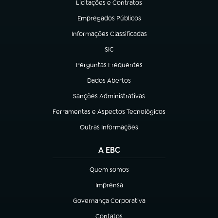
Licitações e Contratos
(abre em nova aba)
Empregados Públicos
(abre em nova aba)
Informações Classificadas
(abre em nova aba)
SIC
(abre em nova aba)
Perguntas Frequentes
(abre em nova aba)
Dados Abertos
(abre em nova aba)
Sanções Administrativas
(abre em nova aba)
Ferramentas e Aspectos Tecnológicos
(abre em nova aba)
Outras Informações
(abre em nova aba)
A EBC
Quem somos
(abre em nova aba)
Imprensa
(abre em nova aba)
Governança Corporativa
(abre em nova aba)
Contatos