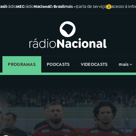
asil
rádio
MEC
rádio
Nacional
tv
Brasil
carta de serviço
acesso à inf
mais
PROGRAMAS
PODCASTS
VIDEOCASTS
mais