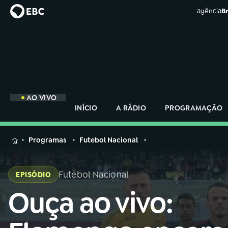
agência
Br
AO VIVO
INÍCIO
A RÁDIO
PROGRAMAÇÃO
MENU
Programas
Futebol Nacional
Buscar
na
Futebol Nacional
EPISÓDIO
Rádio
Buscar
Nacional
Ouça ao vivo:
Buscar
na
Rádio
AO VIVO