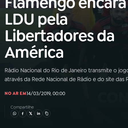
Flamengo encara
Nacional
LDU pela
01
INÍCIO
Libertadores da
02
A RÁDIO
América
03
PROGRAMAÇÃO
Rádio Nacional do Rio de Janeiro transmite o jogo 
04
PROGRAMAS
através da Rede Nacional de Rádio e do site das
05
PODCASTS
14/03/2019, 00:00
NO AR EM
Compartilhe
06
VIDEOCASTS