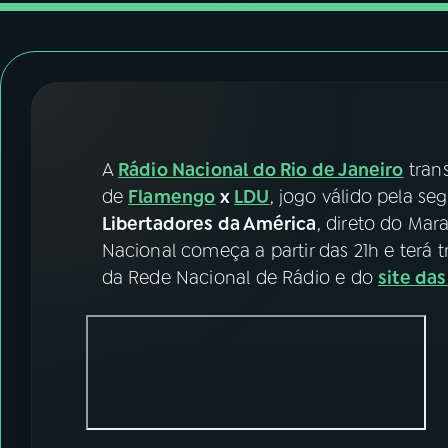
07
ÚLTIMAS
08
FESTIVAL DE MÚSICA
ACOMPANHE A RÁDIO NACIONAL
A
Rádio Nacional do Rio de Janeiro
trans
YouTube
Facebook
de
Flamengo
x
LDU
, jogo válido pela s
Libertadores da América
, direto do Mar
Instagram
X
Nacional começa a partir das 21h e terá t
da Rede Nacional de Rádio e do
site da
TikTok