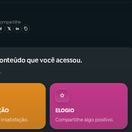
ompartilhe
conteúdo que você acessou.
.
ÇÃO
ELOGIO
 insatisfação.
Compartilhe algo positivo.