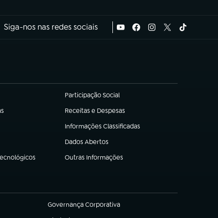
Siga-nos nas redes sociais
Participação Social
(abre em nova aba)
as
Receitas e Despesas
(abre em nova aba)
Informações Classificadas
(abre em nova aba)
Dados Abertos
(abre em nova aba)
Tecnológicos
Outras Informações
(abre em nova aba)
Governança Corporativa
(abre em nova aba)