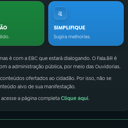
ÇÃO
SIMPLIFIQUE
dido.
Sugira melhorias.
 mas é com a EBC que estará dialogando. O Fala.BR é
m a administração pública, por meio das Ouvidorias.
 conteúdos ofertados ao cidadão. Por isso, não se
onteúdo alvo de sua manifestação.
Clique aqui
, acesse a página completa
.