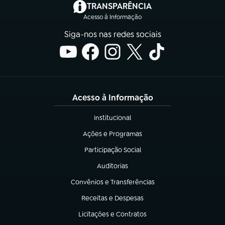
(abre em nova aba)
TRANSPARÊNCIA
Acesso à Informação
Siga-nos nas redes sociais
Acesso à Informação
Institucional
(abre em nova aba)
Ações e Programas
(abre em nova aba)
Participação Social
(abre em nova aba)
Auditorias
(abre em nova aba)
Convênios e Transferências
(abre em nova aba)
Receitas e Despesas
(abre em nova aba)
Licitações e Contratos
(abre em nova aba)