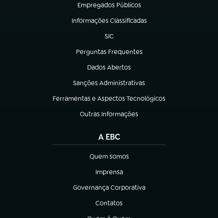
Empregados Públicos
(abre em nova aba)
Informações Classificadas
(abre em nova aba)
SIC
(abre em nova aba)
Perguntas Frequentes
(abre em nova aba)
Dados Abertos
(abre em nova aba)
Sanções Administrativas
(abre em nova aba)
Ferramentas e Aspectos Tecnológicos
(abre em nova aba)
Outras Informações
(abre em nova aba)
A EBC
Quem somos
(abre em nova aba)
Imprensa
(abre em nova aba)
Governança Corporativa
(abre em nova aba)
Contatos
(abre em nova aba)