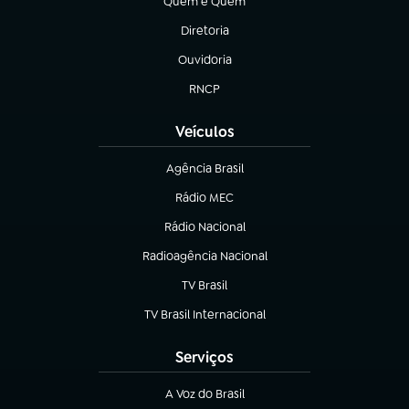
Quem é Quem
(abre em nova aba)
Diretoria
(abre em nova aba)
Ouvidoria
(abre em nova aba)
RNCP
(abre em nova aba)
Veículos
Agência Brasil
(abre em nova aba)
Rádio MEC
(abre em nova aba)
Rádio Nacional
Radioagência Nacional
(abre em nova aba)
TV Brasil
(abre em nova aba)
TV Brasil Internacional
(abre em nova aba)
Serviços
A Voz do Brasil
(abre em nova aba)