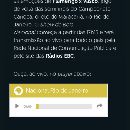
as emoções de
Flamengo x Vasco
, jogo
de volta das semifinais do Campeonato
YouTube
Facebook
Carioca, direto do Maracanã, no Rio de
Janeiro. O
Show de Bola
Instagram
X
Nacional
começa a partir das 17h15 e terá
transmissão ao vivo para todo o país pela
TikTok
Rede Nacional de Comunicação Pública e
pelo site das
Rádios EBC
.
Ouça, ao vivo, no
player
abaixo: