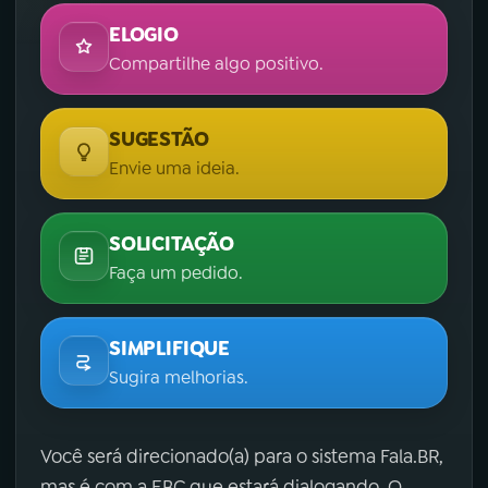
ELOGIO
Compartilhe algo positivo.
SUGESTÃO
Envie uma ideia.
SOLICITAÇÃO
Faça um pedido.
SIMPLIFIQUE
Sugira melhorias.
Você será direcionado(a) para o sistema Fala.BR,
mas é com a EBC que estará dialogando. O