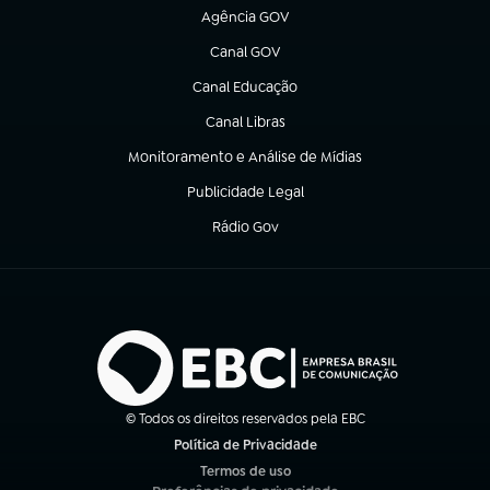
Agência GOV
(abre em nova aba)
Canal GOV
(abre em nova aba)
Canal Educação
(abre em nova aba)
Canal Libras
(abre em nova aba)
Monitoramento e Análise de Mídias
(abre em nova aba)
Publicidade Legal
(abre em nova aba)
Rádio Gov
(abre em nova aba)
© Todos os direitos reservados pela EBC
Política de Privacidade
(abre em nova aba)
Termos de uso
(abre em nova aba)