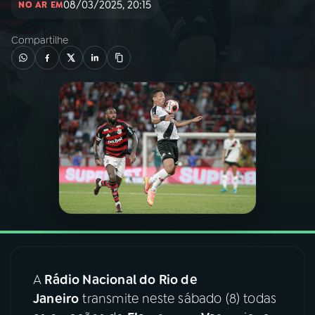
08/03/2025, 20:15
NO AR EM
03
PROGRAMAÇÃO
Compartilhe
04
PROGRAMAS
05
PODCASTS
06
VIDEOCASTS
07
ÚLTIMAS
08
FESTIVAL DE MÚSICA
A
Rádio Nacional do Rio de
Janeiro
transmite neste sábado (8) todas
ACOMPANHE A RÁDIO NACIONAL