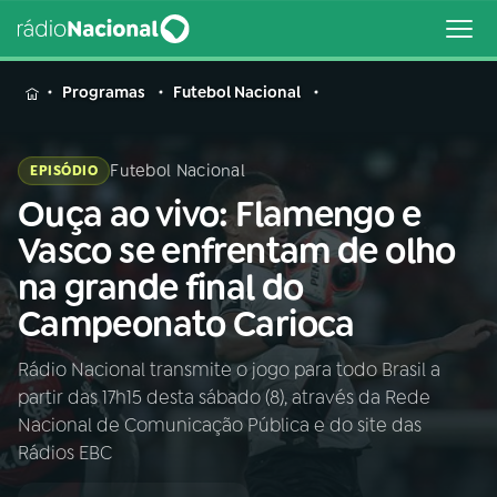
MENU
Programas
Futebol Nacional
Futebol Nacional
EPISÓDIO
Ouça ao vivo: Flamengo e
Buscar
na
Vasco se enfrentam de olho
Rádio
Buscar
na grande final do
Nacional
Campeonato Carioca
AO VIVO
Rádio Nacional transmite o jogo para todo Brasil a
partir das 17h15 desta sábado (8), através da Rede
01
INÍCIO
Nacional de Comunicação Pública e do site das
Rádios EBC
02
A RÁDIO