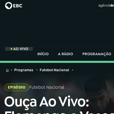
agência
Br
AO VIVO
INÍCIO
A RÁDIO
PROGRAMAÇÃO
MENU
Programas
Futebol Nacional
Buscar
na
Futebol Nacional
EPISÓDIO
Rádio
Buscar
Nacional
Ouça Ao Vivo:
Buscar
na
Rádio
AO VIVO