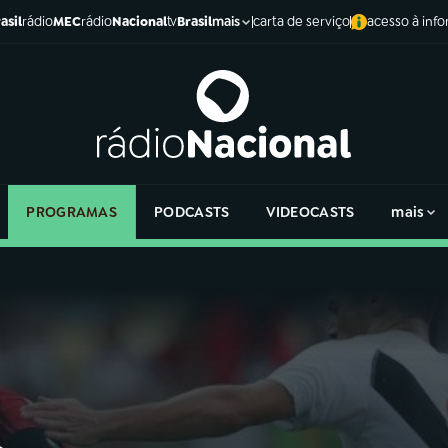
asil
rádio
MEC
rádio
Nacional
tv
Brasil
carta de serviço
acesso à inf
mais
PROGRAMAS
PODCASTS
VIDEOCASTS
mais