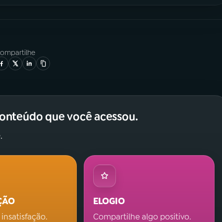
ompartilhe
conteúdo que você acessou.
.
ÇÃO
ELOGIO
 insatisfação.
Compartilhe algo positivo.