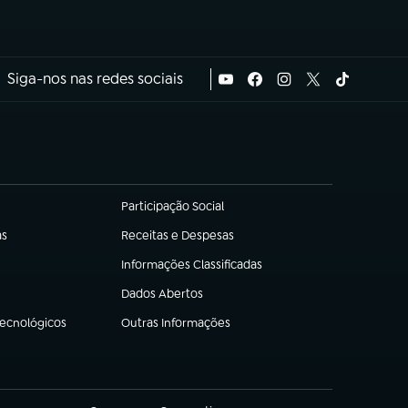
Siga-nos nas redes sociais
Participação Social
(abre em nova aba)
as
Receitas e Despesas
(abre em nova aba)
Informações Classificadas
(abre em nova aba)
Dados Abertos
(abre em nova aba)
Tecnológicos
Outras Informações
(abre em nova aba)