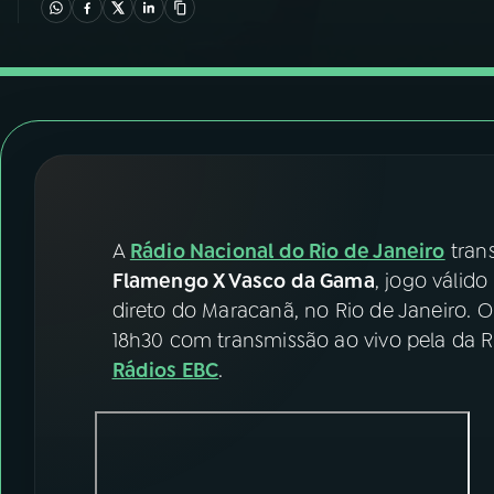
07
ÚLTIMAS
08
FESTIVAL DE MÚSICA
ACOMPANHE A RÁDIO NACIONAL
YouTube
Facebook
A
Rádio Nacional do Rio de Janeiro
tran
Instagram
X
Flamengo X Vasco da Gama
, jogo válid
TikTok
direto do Maracanã, no Rio de Janeiro. 
18h30 com transmissão ao vivo pela da 
Rádios EBC
.