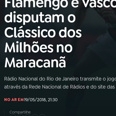
Flamengo e Vasc
Nacional
disputam o
01
INÍCIO
Clássico dos
02
A RÁDIO
Milhões no
03
PROGRAMAÇÃO
Maracanã
04
PROGRAMAS
Rádio Nacional do Rio de Janeiro transmite o jogo
05
PODCASTS
através da Rede Nacional de Rádios e do site das
19/05/2018, 21:30
NO AR EM
06
VIDEOCASTS
Compartilhe