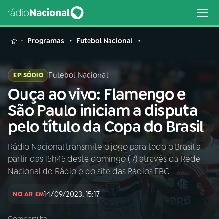
MENU
Programas
Futebol Nacional
Futebol Nacional
EPISÓDIO
Ouça ao vivo: Flamengo e
Buscar
na
São Paulo iniciam a disputa
Rádio
Buscar
pelo título da Copa do Brasil
Nacional
Rádio Nacional transmite o jogo para todo o Brasil a
AO VIVO
partir das 15h45 deste domingo (17) através da Rede
Nacional de Rádio e do site das Rádios EBC
01
INÍCIO
14/09/2023, 15:17
NO AR EM
02
A RÁDIO
Compartilhe