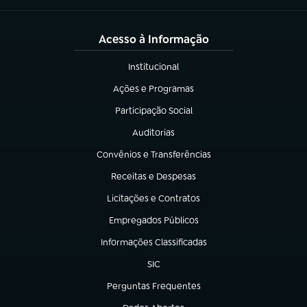
Acesso à Informação
Institucional
(abre em nova aba)
Ações e Programas
(abre em nova aba)
Participação Social
(abre em nova aba)
Auditorias
(abre em nova aba)
Convênios e Transferências
(abre em nova aba)
Receitas e Despesas
(abre em nova aba)
Licitações e Contratos
(abre em nova aba)
Empregados Públicos
(abre em nova aba)
Informações Classificadas
(abre em nova aba)
SIC
(abre em nova aba)
Perguntas Frequentes
(abre em nova aba)