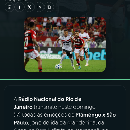
03
PROGRAMAÇÃO
04
PROGRAMAS
05
PODCASTS
06
VIDEOCASTS
07
ÚLTIMAS
A
Rádio Nacional do Rio de
Janeiro
transmite neste domingo
08
FESTIVAL DE MÚSICA
(17) todas as emoções de
Flamengo x São
Paulo
, jogo de ida da grande final da
ACOMPANHE A RÁDIO NACIONAL