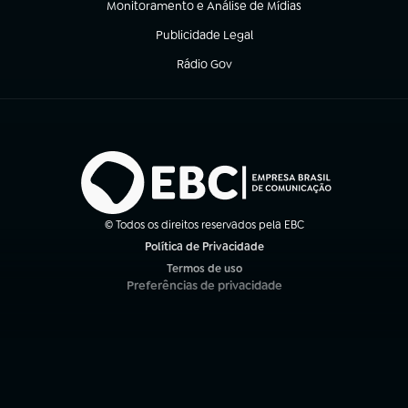
Monitoramento e Análise de Mídias
(abre em nova aba)
Publicidade Legal
(abre em nova aba)
Rádio Gov
(abre em nova aba)
© Todos os direitos reservados pela EBC
Política de Privacidade
(abre em nova aba)
Termos de uso
(abre em nova aba)
Preferências de privacidade