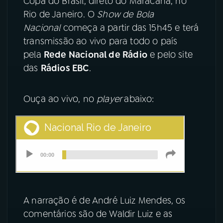
Copa do Brasil, direto do Maracanã, no
Rio de Janeiro. O
Show de Bola
YouTube
Facebook
Nacional
começa a partir das 15h45 e terá
transmissão ao vivo para todo o país
Instagram
X
pela
Rede Nacional de Rádio
e pelo site
das
Rádios EBC
.
TikTok
Ouça ao vivo, no
player
abaixo:
A narração é de André Luiz Mendes, os
comentários são de Waldir Luiz e as