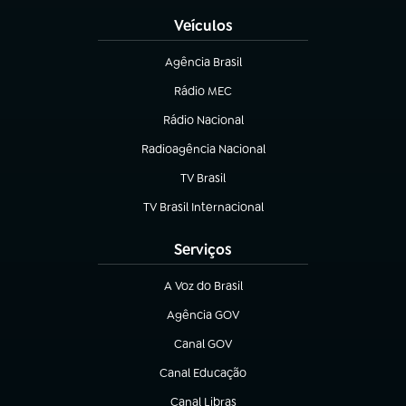
Veículos
Agência Brasil
(abre em nova aba)
Rádio MEC
(abre em nova aba)
Rádio Nacional
Radioagência Nacional
(abre em nova aba)
TV Brasil
(abre em nova aba)
TV Brasil Internacional
(abre em nova aba)
Serviços
A Voz do Brasil
(abre em nova aba)
Agência GOV
(abre em nova aba)
Canal GOV
(abre em nova aba)
Canal Educação
(abre em nova aba)
Canal Libras