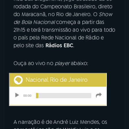
rodada do Campeonato Brasileiro, direto
YouTube
Facebook
do Maracanã, no Rio de Janeiro. O
Show
de Bola Nacional
começa a partir das
Instagram
X
21h15 e terá transmissão ao vivo para todo
o país pela Rede Nacional de Rádio e
TikTok
pelo site das
Rádios EBC
.
Ouça ao vivo no
player
abaixo:
A narração é de André Luiz Mendes, os