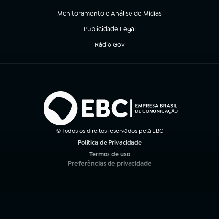
(abre em nova aba)
Monitoramento e Análise de Mídias
(abre em nova aba)
Publicidade Legal
(abre em nova aba)
Rádio Gov
(abre em nova aba)
© Todos os direitos reservados pela EBC
Política de Privacidade
(abre em nova aba)
Termos de uso
(abre em nova aba)
Preferências de privacidade