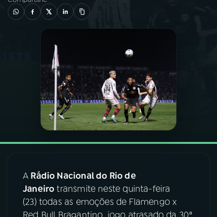
03
PROGRAMAÇÃO
04
PROGRAMAS
05
PODCASTS
06
VIDEOCASTS
07
ÚLTIMAS
A
Rádio Nacional do Rio de
08
FESTIVAL DE MÚSICA
Janeiro
transmite neste quinta-feira
(23) todas as emoções de Flamengo x
Red Bull Bragantino, jogo atrasado da 30ª
ACOMPANHE A RÁDIO NACIONAL