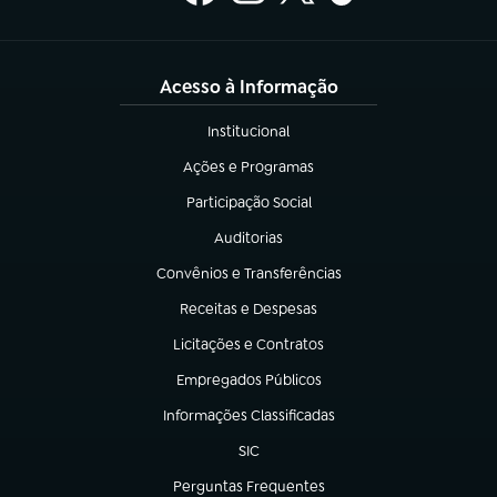
Acesso à Informação
Institucional
(abre em nova aba)
Ações e Programas
(abre em nova aba)
Participação Social
(abre em nova aba)
Auditorias
(abre em nova aba)
Convênios e Transferências
(abre em nova aba)
Receitas e Despesas
(abre em nova aba)
Licitações e Contratos
(abre em nova aba)
Empregados Públicos
(abre em nova aba)
Informações Classificadas
(abre em nova aba)
SIC
(abre em nova aba)
Perguntas Frequentes
(abre em nova aba)