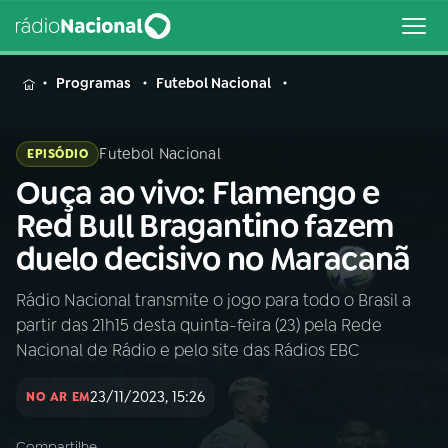
MENU
Programas
Futebol Nacional
Futebol Nacional
EPISÓDIO
Ouça ao vivo: Flamengo e
Buscar
na
Red Bull Bragantino fazem
Rádio
Buscar
duelo decisivo no Maracanã
Nacional
Rádio Nacional transmite o jogo para todo o Brasil a
AO VIVO
partir das 21h15 desta quinta-feira (23) pela Rede
Nacional de Rádio e pelo site das Rádios EBC
01
INÍCIO
23/11/2023, 15:26
NO AR EM
02
A RÁDIO
Compartilhe