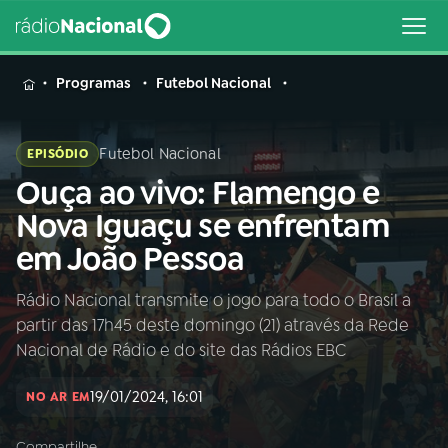
MENU
Programas
Futebol Nacional
Futebol Nacional
EPISÓDIO
Ouça ao vivo: Flamengo e
Buscar
na
Nova Iguaçu se enfrentam
Rádio
Buscar
em João Pessoa
Nacional
Rádio Nacional transmite o jogo para todo o Brasil a
AO VIVO
partir das 17h45 deste domingo (21) através da Rede
Nacional de Rádio e do site das Rádios EBC
01
INÍCIO
19/01/2024, 16:01
NO AR EM
02
A RÁDIO
Compartilhe