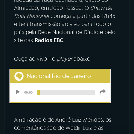
Almiedão, em João Pessoa. O
Show de
YouTube
Facebook
Bola Nacional
começa a partir das 17h45
e terá transmissão ao vivo para todo o
Instagram
X
país pela Rede Nacional de Rádio e pelo
site das
Rádios EBC
.
TikTok
Ouça ao vivo no
player
abaixo:
A narração é de André Luiz Mendes, os
comentários são de Waldir Luiz e as