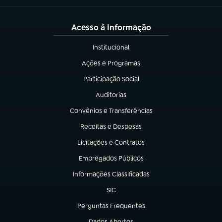
Acesso à Informação
Institucional
(abre em nova aba)
Ações e Programas
(abre em nova aba)
Participação Social
(abre em nova aba)
Auditorias
(abre em nova aba)
Convênios e Transferências
(abre em nova aba)
Receitas e Despesas
(abre em nova aba)
Licitações e Contratos
(abre em nova aba)
Empregados Públicos
(abre em nova aba)
Informações Classificadas
(abre em nova aba)
SIC
(abre em nova aba)
Perguntas Frequentes
(abre em nova aba)
Dados Abertos