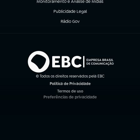
Monitoramento e Análise de Mídias
(abre em nova aba)
Publicidade Legal
(abre em nova aba)
Rádio Gov
(abre em nova aba)
© Todos os direitos reservados pela EBC
Política de Privacidade
(abre em nova aba)
Termos de uso
(abre em nova aba)
Preferências de privacidade