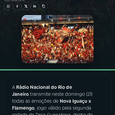
03
PROGRAMAÇÃO
04
PROGRAMAS
05
PODCASTS
06
VIDEOCASTS
07
ÚLTIMAS
A
Rádio Nacional do Rio de
Janeiro
transmite neste domingo (21)
08
FESTIVAL DE MÚSICA
todas as emoções de
Nova Iguaçu x
Flamengo
, jogo válido pela segunda
ACOMPANHE A RÁDIO NACIONAL
rodada da Taça Guanabara, direto do