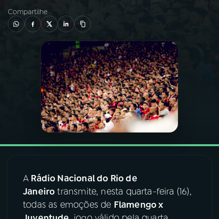
Compartilhe
03
PROGRAMAÇÃO
04
PROGRAMAS
05
PODCASTS
06
VIDEOCASTS
07
ÚLTIMAS
A
Rádio Nacional do Rio de
08
FESTIVAL DE MÚSICA
Janeiro
transmite, nesta quarta-feira (16),
todas as emoções de
Flamengo x
ACOMPANHE A RÁDIO NACIONAL
Juventude
, jogo válido pela quarta