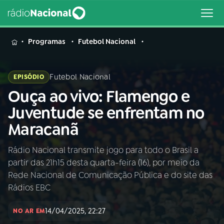
MENU
Programas
Futebol Nacional
Futebol Nacional
EPISÓDIO
Ouça ao vivo: Flamengo e
Buscar
na
Juventude se enfrentam no
Rádio
Buscar
Maracanã
Nacional
Rádio Nacional transmite jogo para todo o Brasil a
AO VIVO
partir das 21h15 desta quarta-feira (16), por meio da
Rede Nacional de Comunicação Pública e do site das
01
INÍCIO
Rádios EBC
14/04/2025, 22:27
NO AR EM
02
A RÁDIO