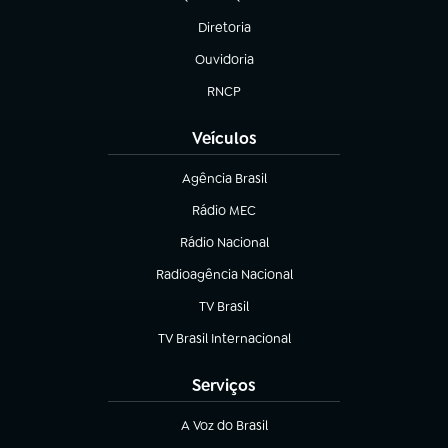
(abre em nova aba)
Diretoria
(abre em nova aba)
Ouvidoria
(abre em nova aba)
RNCP
(abre em nova aba)
Veículos
Agência Brasil
(abre em nova aba)
Rádio MEC
(abre em nova aba)
Rádio Nacional
Radioagência Nacional
(abre em nova aba)
TV Brasil
(abre em nova aba)
TV Brasil Internacional
(abre em nova aba)
Serviços
A Voz do Brasil
(abre em nova aba)