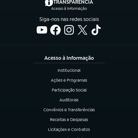
(abre em nova aba)
TRANSPARÊNCIA
Acesso à Informação
Siga-nos nas redes sociais
Acesso à Informação
Institucional
(abre em nova aba)
Ações e Programas
(abre em nova aba)
Participação Social
(abre em nova aba)
Auditorias
(abre em nova aba)
Convênios e Transferências
(abre em nova aba)
Receitas e Despesas
(abre em nova aba)
Licitações e Contratos
(abre em nova aba)