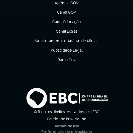
Agência GOV
(abre em nova aba)
Canal GOV
(abre em nova aba)
Canal Educação
(abre em nova aba)
Canal Libras
(abre em nova aba)
Monitoramento e Análise de Mídias
(abre em nova aba)
Publicidade Legal
(abre em nova aba)
Rádio Gov
(abre em nova aba)
© Todos os direitos reservados pela EBC
Política de Privacidade
(abre em nova aba)
Termos de uso
(abre em nova aba)
Preferências de privacidade