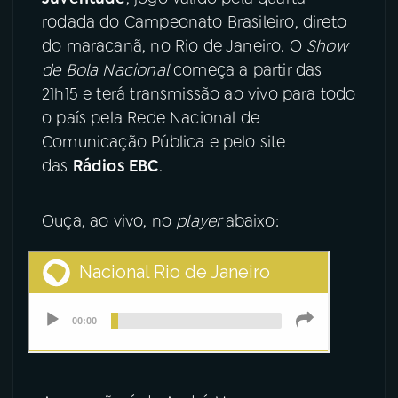
rodada do Campeonato Brasileiro, direto
YouTube
Facebook
do maracanã, no Rio de Janeiro. O
Show
de Bola Nacional
começa a partir das
Instagram
X
21h15 e terá transmissão ao vivo para todo
o país pela Rede Nacional de
TikTok
Comunicação Pública e pelo site
das
Rádios EBC
.
Ouça, ao vivo, no
player
abaixo: