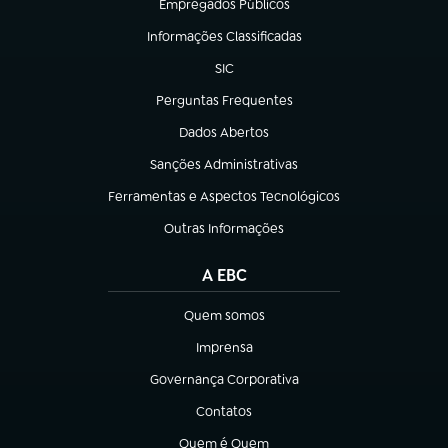
Empregados Públicos
(abre em nova aba)
Informações Classificadas
(abre em nova aba)
SIC
(abre em nova aba)
Perguntas Frequentes
(abre em nova aba)
Dados Abertos
(abre em nova aba)
Sanções Administrativas
(abre em nova aba)
Ferramentas e Aspectos Tecnológicos
(abre em nova aba)
Outras Informações
(abre em nova aba)
A EBC
Quem somos
(abre em nova aba)
Imprensa
(abre em nova aba)
Governança Corporativa
(abre em nova aba)
Contatos
(abre em nova aba)
Quem é Quem