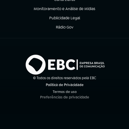
(abre em nova aba)
Monitoramento e Análise de Mídias
(abre em nova aba)
Publicidade Legal
(abre em nova aba)
Rádio Gov
(abre em nova aba)
© Todos os direitos reservados pela EBC
Política de Privacidade
(abre em nova aba)
Termos de uso
(abre em nova aba)
Preferências de privacidade