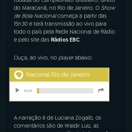
do Maracanã, no Rio de Janeiro. O
Show
YouTube
Facebook
de Bola Nacional
começa a partir das
15h30 e terá transmissão ao vivo para
Instagram
X
todo o país pela Rede Nacional de Rádio
e pelo site das
Rádios EBC
.
TikTok
Ouça, ao vivo, no
player
abaixo:
A narração é de Luciana Zogaib, os
comentários são de Waldir Luiz, as