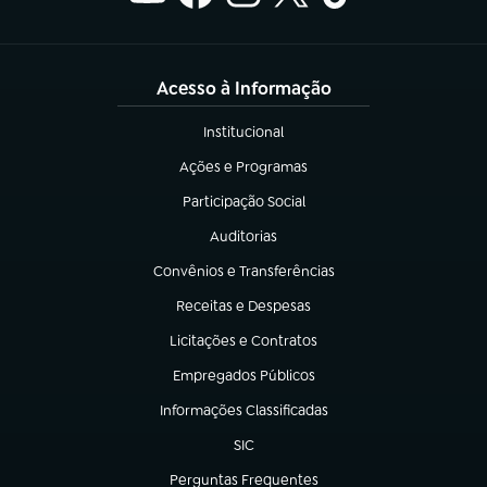
Acesso à Informação
Institucional
(abre em nova aba)
Ações e Programas
(abre em nova aba)
Participação Social
(abre em nova aba)
Auditorias
(abre em nova aba)
Convênios e Transferências
(abre em nova aba)
Receitas e Despesas
(abre em nova aba)
Licitações e Contratos
(abre em nova aba)
Empregados Públicos
(abre em nova aba)
Informações Classificadas
(abre em nova aba)
SIC
(abre em nova aba)
Perguntas Frequentes
(abre em nova aba)