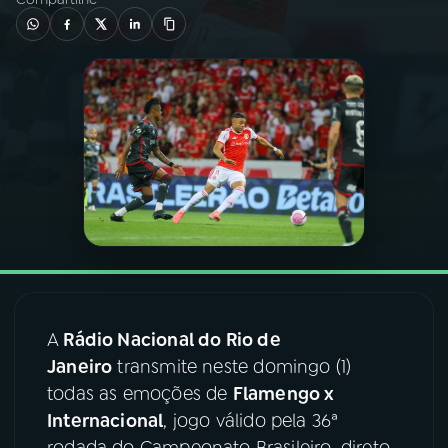
03
PROGRAMAÇÃO
04
PROGRAMAS
05
PODCASTS
06
VIDEOCASTS
07
ÚLTIMAS
A
Rádio Nacional do Rio de
Janeiro
transmite neste domingo (1)
08
FESTIVAL DE MÚSICA
todas as emoções de
Flamengo x
Internacional
, jogo válido pela 36ª
ACOMPANHE A RÁDIO NACIONAL
rodada do Campeonato Brasileiro, direto