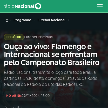
MENU
Programas
Futebol Nacional
Futebol Nacional
EPISÓDIO
Ouça ao vivo: Flamengo e
Buscar
na
Internacional se enfrentam
Rádio
Buscar
pelo Campeonato Brasileiro
Nacional
Rádio Nacional transmite o jogo para todo Brasil a
AO VIVO
partir das 15h30 deste domingo (1) através da Rede
Nacional de Rádio e do site das Rádios EBC
01
INÍCIO
29/11/2024, 16:00
NO AR EM
02
A RÁDIO
Compartilhe