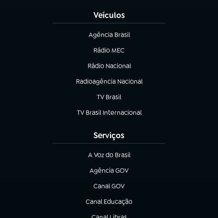
Veículos
Agência Brasil
(abre em nova aba)
Rádio MEC
(abre em nova aba)
Rádio Nacional
Radioagência Nacional
(abre em nova aba)
TV Brasil
(abre em nova aba)
TV Brasil Internacional
(abre em nova aba)
Serviços
A Voz do Brasil
(abre em nova aba)
Agência GOV
(abre em nova aba)
Canal GOV
(abre em nova aba)
Canal Educação
(abre em nova aba)
Canal Libras