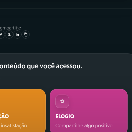
ompartilhe
conteúdo que você acessou.
.
ÇÃO
ELOGIO
 insatisfação.
Compartilhe algo positivo.