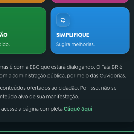
ÇÃO
SIMPLIFIQUE
dido.
Sugira melhorias.
 mas é com a EBC que estará dialogando. O Fala.BR é
m a administração pública, por meio das Ouvidorias.
 conteúdos ofertados ao cidadão. Por isso, não se
onteúdo alvo de sua manifestação.
Clique aqui
, acesse a página completa
.