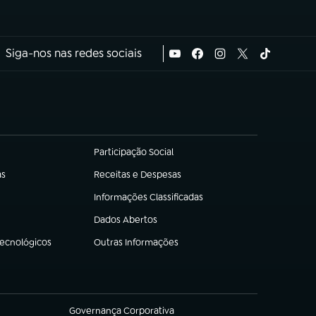
Siga-nos nas redes sociais
Participação Social
(abre em nova aba)
as
Receitas e Despesas
(abre em nova aba)
Informações Classificadas
(abre em nova aba)
Dados Abertos
(abre em nova aba)
Tecnológicos
Outras Informações
(abre em nova aba)
Governança Corporativa
(abre em nova aba)