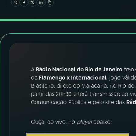
07
ÚLTIMAS
08
FESTIVAL DE MÚSICA
ACOMPANHE A RÁDIO NACIONAL
YouTube
Facebook
A
Rádio Nacional do Rio de Janeiro
tran
Instagram
X
de
Flamengo x Internacional
, jogo vál
TikTok
Brasileiro, direto do Maracanã, no Rio de
partir das 20h30 e terá transmissão ao v
Comunicação Pública e pelo site das
Rád
Ouça, ao vivo, no
player
abaixo: