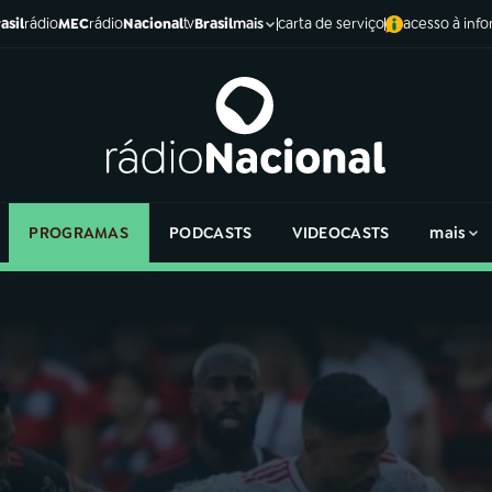
asil
rádio
MEC
rádio
Nacional
tv
Brasil
carta de serviço
acesso à inf
mais
PROGRAMAS
PODCASTS
VIDEOCASTS
mais