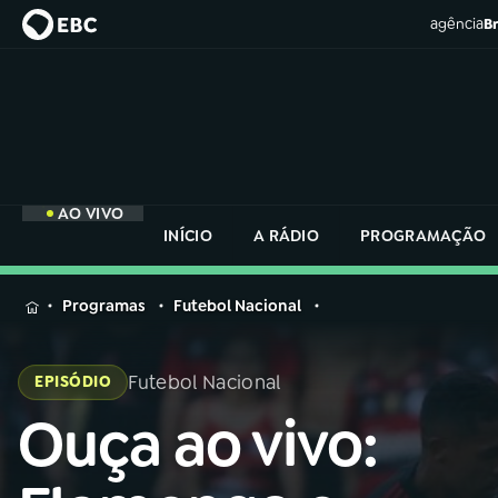
agência
Br
AO VIVO
INÍCIO
A RÁDIO
PROGRAMAÇÃO
MENU
Programas
Futebol Nacional
Buscar
na
Futebol Nacional
EPISÓDIO
Rádio
Buscar
Nacional
Ouça ao vivo:
Buscar
na
Rádio
AO VIVO