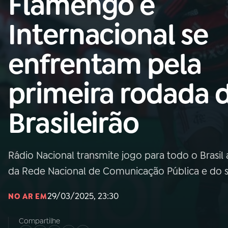
Flamengo e
Nacional
Internacional se
01
INÍCIO
enfrentam pela
02
A RÁDIO
primeira rodada 
03
PROGRAMAÇÃO
Brasileirão
04
PROGRAMAS
Rádio Nacional transmite jogo para todo o Brasil 
05
PODCASTS
da Rede Nacional de Comunicação Pública e do s
29/03/2025, 23:30
NO AR EM
06
VIDEOCASTS
Compartilhe