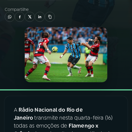
Compartilhe
03
PROGRAMAÇÃO
04
PROGRAMAS
05
PODCASTS
06
VIDEOCASTS
07
ÚLTIMAS
A
Rádio Nacional do Rio de
08
FESTIVAL DE MÚSICA
Janeiro
transmite nesta quarta-feira (16)
todas as emoções de
Flamengo x
ACOMPANHE A RÁDIO NACIONAL