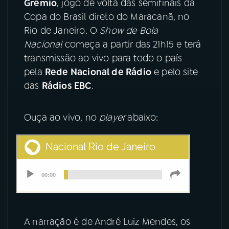
Grêmio
, jogo de volta das semifinais da
Copa do Brasil direto do Maracanã, no
YouTube
Facebook
Rio de Janeiro. O
Show de Bola
Nacional
começa a partir das 21h15 e terá
Instagram
X
transmissão ao vivo para todo o país
pela
Rede Nacional de Rádio
e pelo site
TikTok
das
Rádios EBC
.
Ouça ao vivo, no
player
abaixo:
A narração é de André Luiz Mendes, os