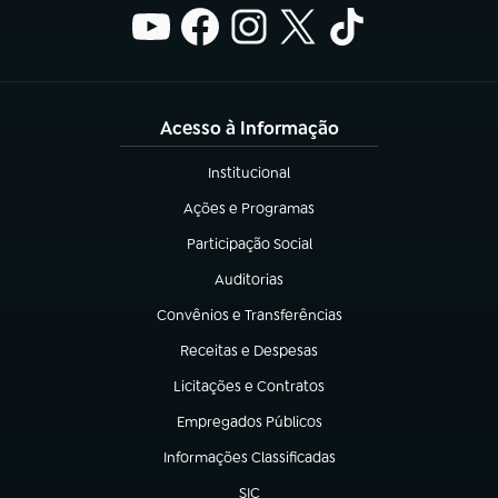
Acesso à Informação
Institucional
(abre em nova aba)
Ações e Programas
(abre em nova aba)
Participação Social
(abre em nova aba)
Auditorias
(abre em nova aba)
Convênios e Transferências
(abre em nova aba)
Receitas e Despesas
(abre em nova aba)
Licitações e Contratos
(abre em nova aba)
Empregados Públicos
(abre em nova aba)
Informações Classificadas
(abre em nova aba)
SIC