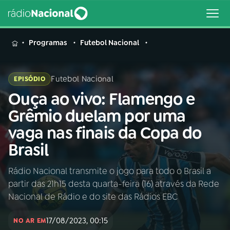
MENU
Programas
Futebol Nacional
Futebol Nacional
EPISÓDIO
Ouça ao vivo: Flamengo e
Buscar
na
Grêmio duelam por uma
Rádio
Buscar
vaga nas finais da Copa do
Nacional
Brasil
AO VIVO
Rádio Nacional transmite o jogo para todo o Brasil a
partir das 21h15 desta quarta-feira (16) através da Rede
01
INÍCIO
Nacional de Rádio e do site das Rádios EBC
17/08/2023, 00:15
02
A RÁDIO
NO AR EM