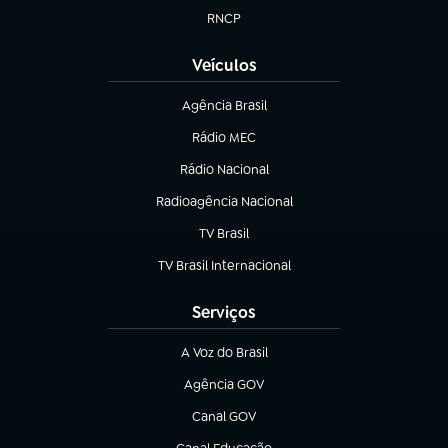
RNCP
(abre em nova aba)
Veículos
Agência Brasil
(abre em nova aba)
Rádio MEC
(abre em nova aba)
Rádio Nacional
Radioagência Nacional
(abre em nova aba)
TV Brasil
(abre em nova aba)
TV Brasil Internacional
(abre em nova aba)
Serviços
A Voz do Brasil
(abre em nova aba)
Agência GOV
(abre em nova aba)
Canal GOV
(abre em nova aba)