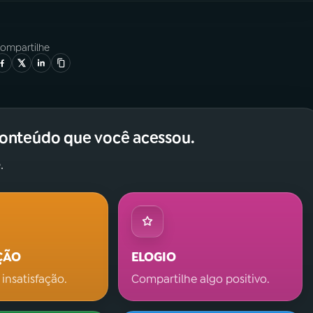
ompartilhe
conteúdo que você acessou.
.
ÇÃO
ELOGIO
 insatisfação.
Compartilhe algo positivo.