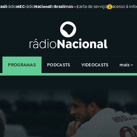
asil
rádio
MEC
rádio
Nacional
tv
Brasil
carta de serviço
acesso à inf
mais
PROGRAMAS
PODCASTS
VIDEOCASTS
mais