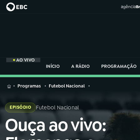
agência
Br
AO VIVO
INÍCIO
A RÁDIO
PROGRAMAÇÃO
MENU
Programas
Futebol Nacional
Buscar
na
Futebol Nacional
EPISÓDIO
Rádio
Buscar
Nacional
Ouça ao vivo:
Buscar
na
Rádio
AO VIVO