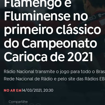
Flamengo e
Nacional
Fluminense no
01
INÍCIO
primeiro clássico
02
A RÁDIO
do Campeonato
03
PROGRAMAÇÃO
Carioca de 2021
04
PROGRAMAS
Rádio Nacional transmite o jogo para todo o Brasi
05
PODCASTS
Rede Nacional de Rádio e pelo site das Rádios E
14/03/2021, 20:30
NO AR EM
06
VIDEOCASTS
Compartilhe