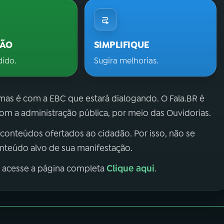
ÇÃO
SIMPLIFIQUE
dido.
Sugira melhorias.
 mas é com a EBC que estará dialogando. O Fala.BR é
m a administração pública, por meio das Ouvidorias.
 conteúdos ofertados ao cidadão. Por isso, não se
onteúdo alvo de sua manifestação.
Clique aqui
, acesse a página completa
.