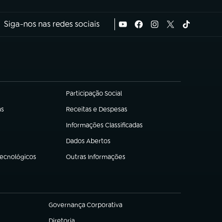
Siga-nos nas redes sociais
Participação Social
(abre em nova aba)
as
Receitas e Despesas
(abre em nova aba)
Informações Classificadas
(abre em nova aba)
Dados Abertos
(abre em nova aba)
Tecnológicos
Outras Informações
(abre em nova aba)
Governança Corporativa
(abre em nova aba)
Diretoria