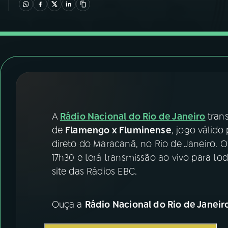
07
ÚLTIMAS
08
FESTIVAL DE MÚSICA
ACOMPANHE A RÁDIO NACIONAL
YouTube
Facebook
A
Rádio Nacional do Rio de Janeiro
tran
Instagram
X
de
Flamengo x Fluminense
, jogo válido
TikTok
direto do Maracanã, no Rio de Janeiro. 
17h30 e terá transmissão ao vivo para tod
site das Rádios EBC.
Ouça a
Rádio Nacional do Rio de Janeir