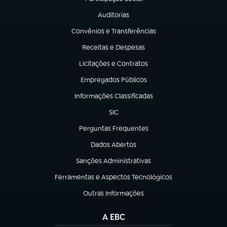
(abre em nova aba)
Auditorias
(abre em nova aba)
Convênios e Transferências
(abre em nova aba)
Receitas e Despesas
(abre em nova aba)
Licitações e Contratos
(abre em nova aba)
Empregados Públicos
(abre em nova aba)
Informações Classificadas
(abre em nova aba)
SIC
(abre em nova aba)
Perguntas Frequentes
(abre em nova aba)
Dados Abertos
(abre em nova aba)
Sanções Administrativas
(abre em nova aba)
Ferramentas e Aspectos Tecnológicos
(abre em nova aba)
Outras Informações
(abre em nova aba)
A EBC