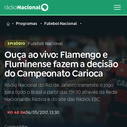
MENU
Programas
Futebol Nacional
Futebol Nacional
EPISÓDIO
Ouça ao vivo: Flamengo e
Buscar
na
Fluminense fazem a decisão
Rádio
Buscar
do Campeonato Carioca
Nacional
Rádio Nacional do Rio de Janeiro transmite o jogo
AO VIVO
para todo o Brasil a partir das 15h30 através da Rede
Nacional de Rádios e do site das Rádios EBC
01
INÍCIO
06/05/2017, 13:30
NO AR EM
02
A RÁDIO
Compartilhe