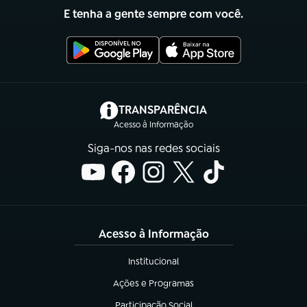
E tenha a gente sempre com você.
(abre em nova aba)
TRANSPARÊNCIA
Acesso à Informação
Siga-nos nas redes sociais
Acesso à Informação
Institucional
(abre em nova aba)
Ações e Programas
(abre em nova aba)
Participação Social