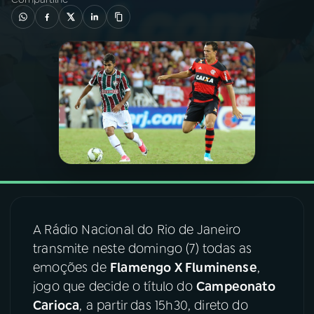
03
PROGRAMAÇÃO
04
PROGRAMAS
05
PODCASTS
06
VIDEOCASTS
07
ÚLTIMAS
A Rádio Nacional do Rio de Janeiro
transmite neste domingo (7) todas as
08
FESTIVAL DE MÚSICA
emoções de
Flamengo X Fluminense
,
jogo que decide o título do
Campeonato
Carioca
, a partir das 15h30, direto do
ACOMPANHE A RÁDIO NACIONAL