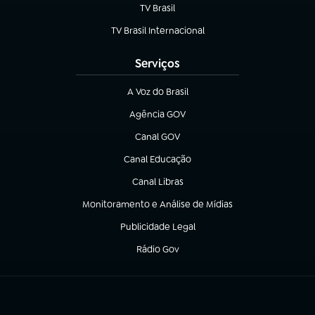
TV Brasil
(abre em nova aba)
TV Brasil Internacional
(abre em nova aba)
Serviços
A Voz do Brasil
(abre em nova aba)
Agência GOV
(abre em nova aba)
Canal GOV
(abre em nova aba)
Canal Educação
(abre em nova aba)
Canal Libras
(abre em nova aba)
Monitoramento e Análise de Mídias
(abre em nova aba)
Publicidade Legal
(abre em nova aba)
Rádio Gov
(abre em nova aba)