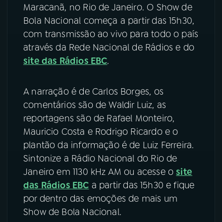
Maracanã, no Rio de Janeiro. O Show de
YouTube
Facebook
Bola Nacional começa a partir das 15h30,
com transmissão ao vivo para todo o país
Instagram
X
através da Rede Nacional de Rádios e do
site das Rádios EBC
.
TikTok
A narração é de Carlos Borges, os
comentários são de Waldir Luiz, as
reportagens são de Rafael Monteiro,
Mauricio Costa e Rodrigo Ricardo e o
plantão da informação é de Luiz Ferreira.
Sintonize a Rádio Nacional do Rio de
Janeiro em 1130 kHz AM ou acesse o
site
das Rádios EBC
a partir das 15h30 e fique
por dentro das emoções de mais um
Show de Bola Nacional.