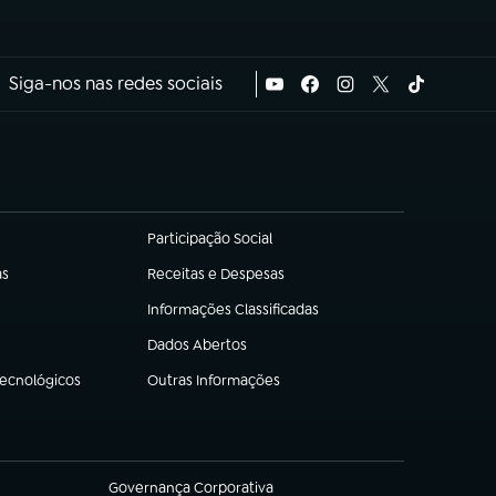
Siga-nos nas redes sociais
Participação Social
(abre em nova aba)
as
Receitas e Despesas
(abre em nova aba)
Informações Classificadas
(abre em nova aba)
Dados Abertos
(abre em nova aba)
Tecnológicos
Outras Informações
(abre em nova aba)
Governança Corporativa
(abre em nova aba)