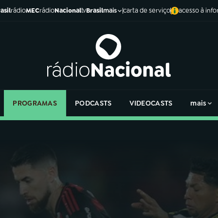
asil
rádio
MEC
rádio
Nacional
tv
Brasil
carta de serviço
acesso à inf
mais
PROGRAMAS
PODCASTS
VIDEOCASTS
mais