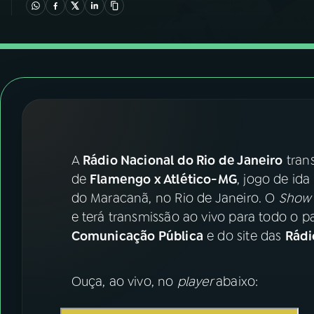
07
ÚLTIMAS
08
FESTIVAL DE MÚSICA
ACOMPANHE A RÁDIO NACIONAL
YouTube
Facebook
A
Rádio Nacional do Rio de Janeiro
trans
Instagram
X
de
Flamengo x Atlético-MG
, jogo de ida
TikTok
do Maracanã, no Rio de Janeiro. O
Show 
e terá transmissão ao vivo para todo o p
Comunicação Pública
e do site das
Rádi
Ouça, ao vivo, no
player
abaixo: