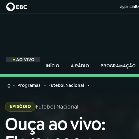
agência
Br
AO VIVO
INÍCIO
A RÁDIO
PROGRAMAÇÃO
MENU
Programas
Futebol Nacional
Buscar
na
Futebol Nacional
EPISÓDIO
Rádio
Buscar
Nacional
Ouça ao vivo:
Buscar
na
Rádio
AO VIVO