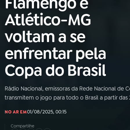
Flamengo e
Nacional
Atlético-MG
01
INÍCIO
voltam a se
02
A RÁDIO
enfrentar pela
03
PROGRAMAÇÃO
Copa do Brasil
04
PROGRAMAS
Rádio Nacional, emissoras da Rede Nacional de C
05
PODCASTS
transmitem o jogo para todo o Brasil a partir das 2
01/08/2025, 00:15
NO AR EM
06
VIDEOCASTS
Compartilhe