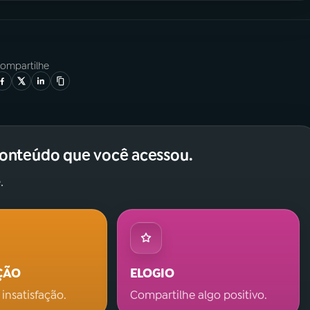
ompartilhe
conteúdo que você acessou.
.
ÇÃO
ELOGIO
 insatisfação.
Compartilhe algo positivo.