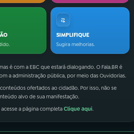
ÇÃO
SIMPLIFIQUE
dido.
Sugira melhorias.
 mas é com a EBC que estará dialogando. O Fala.BR é
m a administração pública, por meio das Ouvidorias.
 conteúdos ofertados ao cidadão. Por isso, não se
onteúdo alvo de sua manifestação.
Clique aqui
, acesse a página completa
.