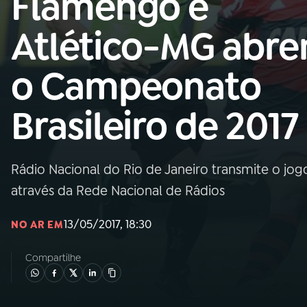
Flamengo e
Nacional
Atlético-MG abr
01
INÍCIO
o Campeonato
02
A RÁDIO
Brasileiro de 2017
03
PROGRAMAÇÃO
Rádio Nacional do Rio de Janeiro transmite o jogo
04
PROGRAMAS
através da Rede Nacional de Rádios
05
PODCASTS
13/05/2017, 18:30
NO AR EM
Compartilhe
06
VIDEOCASTS