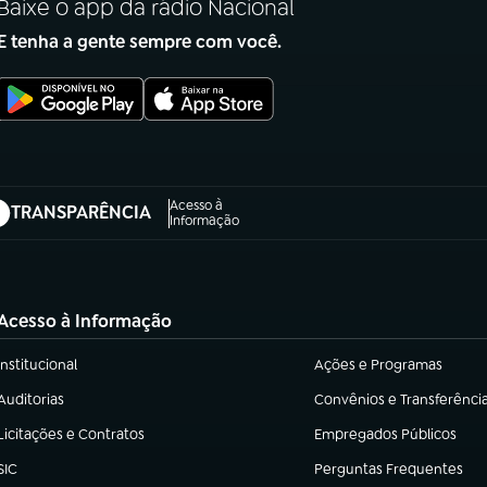
Baixe o app da rádio Nacional
E tenha a gente sempre com você.
Acesso à
TRANSPARÊNCIA
abre em nova aba)
Informação
Acesso à Informação
Institucional
Ações e Programas
(abre em nova aba)
(abre em nova aba)
Auditorias
Convênios e Transferênci
(abre em nova aba)
(abre em nova aba)
Licitações e Contratos
Empregados Públicos
(abre em nova aba)
(abre em nova aba)
SIC
Perguntas Frequentes
(abre em nova aba)
(abre em nova aba)