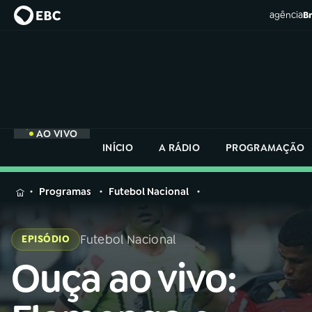
agência
Br
AO VIVO
INÍCIO
A RÁDIO
PROGRAMAÇÃO
MENU
Programas
Futebol Nacional
Buscar
na
Futebol Nacional
EPISÓDIO
Rádio
Buscar
Nacional
Ouça ao vivo:
Buscar
na
Rádio
AO VIVO