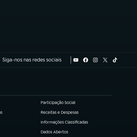
Siga-nos nas redes sociais
Participação Social
(abre em nova aba)
as
Receitas e Despesas
(abre em nova aba)
Informações Classificadas
(abre em nova aba)
Dados Abertos
(abre em nova aba)