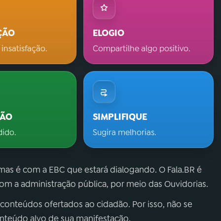
ÇÃO
ELOGIO
 insatisfação.
Compartilhe algo positivo.
ÇÃO
SIMPLIFIQUE
dido.
Sugira melhorias.
 mas é com a EBC que estará dialogando. O Fala.BR é
m a administração pública, por meio das Ouvidorias.
 conteúdos ofertados ao cidadão. Por isso, não se
onteúdo alvo de sua manifestação.