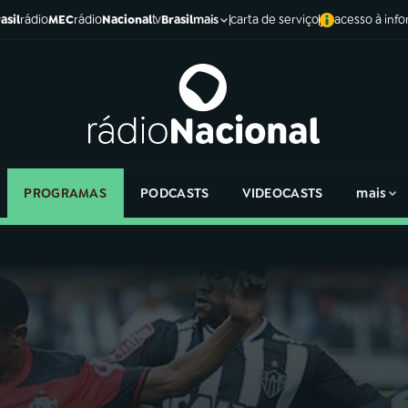
asil
rádio
MEC
rádio
Nacional
tv
Brasil
carta de serviço
acesso à inf
mais
PROGRAMAS
PODCASTS
VIDEOCASTS
mais