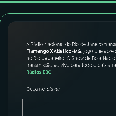
07
ÚLTIMAS
08
FESTIVAL DE MÚSICA
ACOMPANHE A RÁDIO NACIONAL
A Rádio Nacional do Rio de Janeiro tran
YouTube
Facebook
Flamengo X Atlético-MG
, jogo que abre
no Rio de Janeiro. O Show de Bola Nacio
Instagram
X
transmissão ao vivo para todo o país at
Rádios EBC
.
TikTok
Ouça no
player
.