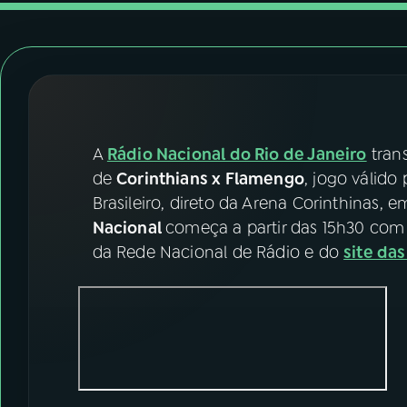
07
ÚLTIMAS
08
FESTIVAL DE MÚSICA
ACOMPANHE A RÁDIO NACIONAL
A
Rádio Nacional do Rio de Janeiro
tran
YouTube
Facebook
de
Corinthians x Flamengo
, jogo válid
Brasileiro, direto da Arena Corinthinas, 
Instagram
X
Nacional
começa a partir das 15h30 com 
da Rede Nacional de Rádio e do
site da
TikTok