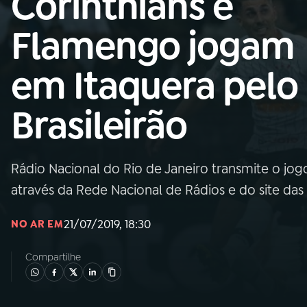
Corinthians e
Nacional
Flamengo jogam
01
INÍCIO
em Itaquera pelo
02
A RÁDIO
Brasileirão
03
PROGRAMAÇÃO
Rádio Nacional do Rio de Janeiro transmite o jogo
04
PROGRAMAS
através da Rede Nacional de Rádios e do site das
05
PODCASTS
21/07/2019, 18:30
NO AR EM
Compartilhe
06
VIDEOCASTS