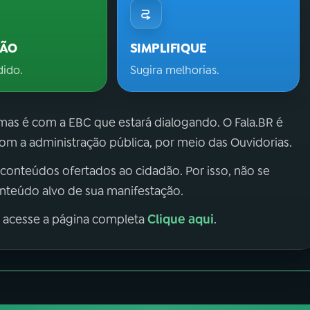
ÇÃO
SIMPLIFIQUE
dido.
Sugira melhorias.
 mas é com a EBC que estará dialogando. O Fala.BR é
m a administração pública, por meio das Ouvidorias.
 conteúdos ofertados ao cidadão. Por isso, não se
onteúdo alvo de sua manifestação.
Clique aqui
, acesse a página completa
.