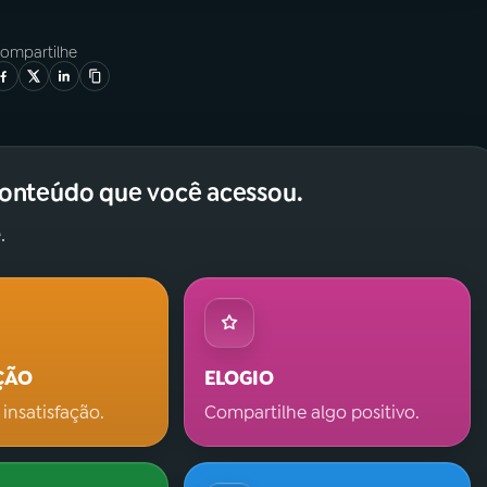
ompartilhe
conteúdo que você acessou.
.
ÇÃO
ELOGIO
 insatisfação.
Compartilhe algo positivo.