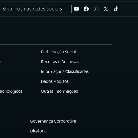
Siga-nos nas redes sociais
Participação Social
(abre em nova aba)
as
Receitas e Despesas
(abre em nova aba)
Informações Classificadas
(abre em nova aba)
Dados Abertos
(abre em nova aba)
Tecnológicos
Outras Informações
(abre em nova aba)
Governança Corporativa
(abre em nova aba)
Diretoria
(abre em nova aba)