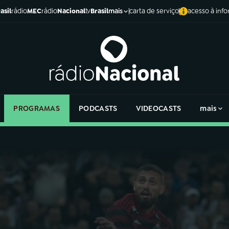
asil
rádio
MEC
rádio
Nacional
tv
Brasil
carta de serviço
acesso à inf
mais
PROGRAMAS
PODCASTS
VIDEOCASTS
mais