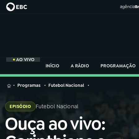
agência
Br
AO VIVO
INÍCIO
A RÁDIO
PROGRAMAÇÃO
MENU
Programas
Futebol Nacional
Buscar
na
Futebol Nacional
EPISÓDIO
Rádio
Buscar
Nacional
Ouça ao vivo:
Buscar
na
Rádio
AO VIVO