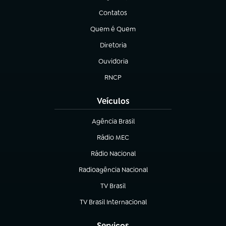
Contatos
(abre em nova aba)
Quem é Quem
(abre em nova aba)
Diretoria
(abre em nova aba)
Ouvidoria
(abre em nova aba)
RNCP
(abre em nova aba)
Veículos
Agência Brasil
(abre em nova aba)
Rádio MEC
(abre em nova aba)
Rádio Nacional
Radioagência Nacional
(abre em nova aba)
TV Brasil
(abre em nova aba)
TV Brasil Internacional
(abre em nova aba)
Serviços