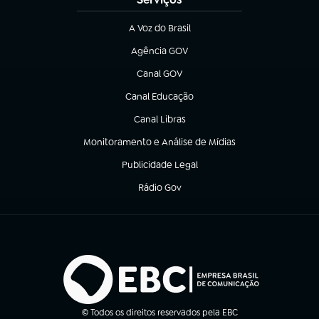
A Voz do Brasil
(abre em nova aba)
Agência GOV
(abre em nova aba)
Canal GOV
(abre em nova aba)
Canal Educação
(abre em nova aba)
Canal Libras
(abre em nova aba)
Monitoramento e Análise de Mídias
(abre em nova aba)
Publicidade Legal
(abre em nova aba)
Rádio Gov
(abre em nova aba)
© Todos os direitos reservados pela EBC