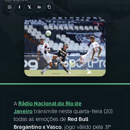
03
PROGRAMAÇÃO
04
PROGRAMAS
05
PODCASTS
06
VIDEOCASTS
07
ÚLTIMAS
A
Rádio Nacional do Rio de
08
FESTIVAL DE MÚSICA
Janeiro
transmite nesta quarta-feira (20)
todas as emoções de
Red Bull
Bragantino x Vasco
, jogo válido pela 31ª
ACOMPANHE A RÁDIO NACIONAL