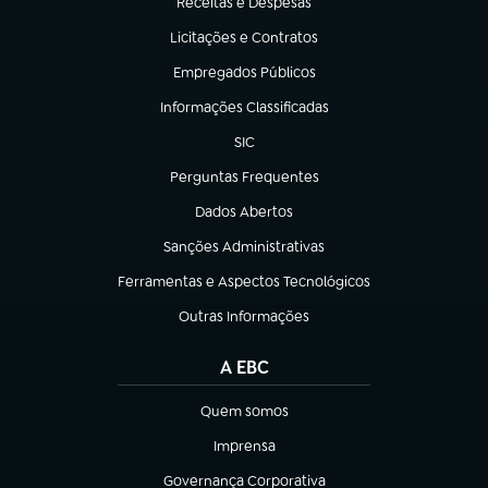
Receitas e Despesas
(abre em nova aba)
Licitações e Contratos
(abre em nova aba)
Empregados Públicos
(abre em nova aba)
Informações Classificadas
(abre em nova aba)
SIC
(abre em nova aba)
Perguntas Frequentes
(abre em nova aba)
Dados Abertos
(abre em nova aba)
Sanções Administrativas
(abre em nova aba)
Ferramentas e Aspectos Tecnológicos
(abre em nova aba)
Outras Informações
(abre em nova aba)
A EBC
Quem somos
(abre em nova aba)
Imprensa
(abre em nova aba)
Governança Corporativa
(abre em nova aba)