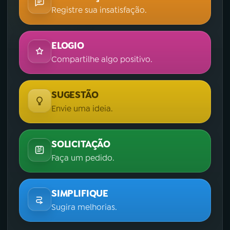
Registre sua insatisfação.
ELOGIO
Compartilhe algo positivo.
SUGESTÃO
Envie uma ideia.
SOLICITAÇÃO
Faça um pedido.
SIMPLIFIQUE
Sugira melhorias.