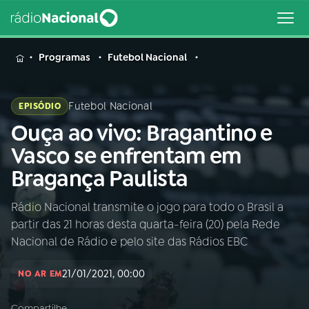
MENU
Programas
Futebol Nacional
Futebol Nacional
EPISÓDIO
Ouça ao vivo: Bragantino e
Buscar
na
Vasco se enfrentam em
Rádio
Buscar
Bragança Paulista
Nacional
Rádio Nacional transmite o jogo para todo o Brasil a
AO VIVO
partir das 21 horas desta quarta-feira (20) pela Rede
Nacional de Rádio e pelo site das Rádios EBC
01
INÍCIO
21/01/2021, 00:00
NO AR EM
02
A RÁDIO
Compartilhe