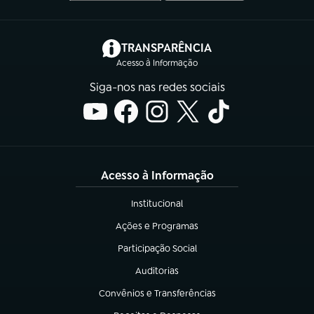
(abre em nova aba)
TRANSPARÊNCIA
Acesso à Informação
Siga-nos nas redes sociais
Acesso à Informação
Institucional
(abre em nova aba)
Ações e Programas
(abre em nova aba)
Participação Social
(abre em nova aba)
Auditorias
(abre em nova aba)
Convênios e Transferências
(abre em nova aba)