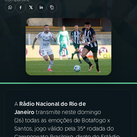
03
PROGRAMAÇÃO
04
PROGRAMAS
05
PODCASTS
06
VIDEOCASTS
07
ÚLTIMAS
A
Rádio Nacional do Rio de
Janeiro
transmite neste domingo
08
FESTIVAL DE MÚSICA
(26) todas as emoções de Botafogo x
Santos, jogo válido pela 35ª rodada do
ACOMPANHE A RÁDIO NACIONAL
Campeonato Brasileiro, direto do Estádio