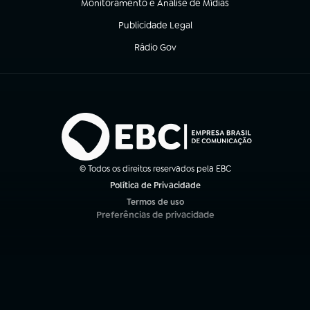
Monitoramento e Análise de Mídias
(abre em nova aba)
Publicidade Legal
(abre em nova aba)
Rádio Gov
(abre em nova aba)
© Todos os direitos reservados pela EBC
Política de Privacidade
(abre em nova aba)
Termos de uso
(abre em nova aba)
Preferências de privacidade