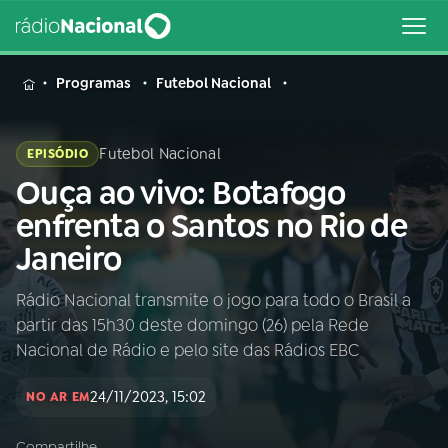
MENU
Programas
Futebol Nacional
Futebol Nacional
EPISÓDIO
Ouça ao vivo: Botafogo
Buscar
na
enfrenta o Santos no Rio de
Rádio
Buscar
Janeiro
Nacional
Rádio Nacional transmite o jogo para todo o Brasil a
AO VIVO
partir das 15h30 deste domingo (26) pela Rede
Nacional de Rádio e pelo site das Rádios EBC
01
INÍCIO
24/11/2023, 15:02
NO AR EM
02
A RÁDIO
Compartilhe