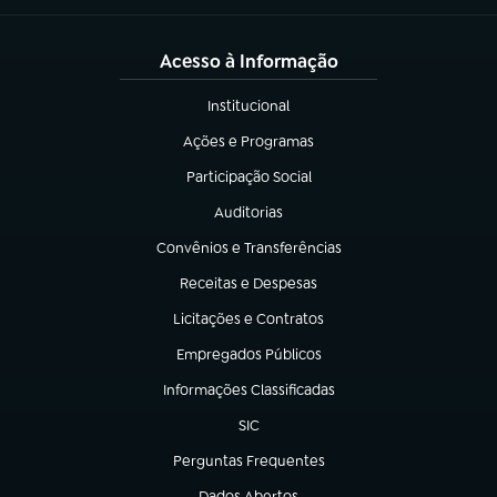
Acesso à Informação
Institucional
(abre em nova aba)
Ações e Programas
(abre em nova aba)
Participação Social
(abre em nova aba)
Auditorias
(abre em nova aba)
Convênios e Transferências
(abre em nova aba)
Receitas e Despesas
(abre em nova aba)
Licitações e Contratos
(abre em nova aba)
Empregados Públicos
(abre em nova aba)
Informações Classificadas
(abre em nova aba)
SIC
(abre em nova aba)
Perguntas Frequentes
(abre em nova aba)
Dados Abertos