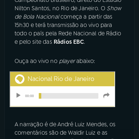
Nilton Santos, no Rio de Janeiro. O
Show
YouTube
Facebook
de Bola Nacional
começa a partir das
15h30 e terá transmissão ao vivo para
Instagram
X
todo o país pela Rede Nacional de Rádio
e pelo site das
Rádios EBC
.
TikTok
Ouça ao vivo no
player
abaixo:
A narração é de André Luiz Mendes, os
comentários são de Waldir Luiz e as