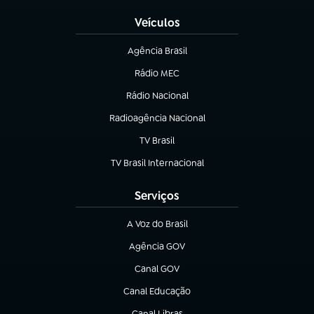
Veículos
Agência Brasil
(abre em nova aba)
Rádio MEC
(abre em nova aba)
Rádio Nacional
Radioagência Nacional
(abre em nova aba)
TV Brasil
(abre em nova aba)
TV Brasil Internacional
(abre em nova aba)
Serviços
A Voz do Brasil
(abre em nova aba)
Agência GOV
(abre em nova aba)
Canal GOV
(abre em nova aba)
Canal Educação
(abre em nova aba)
Canal Libras