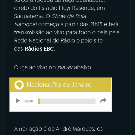
direto do Estádio Elcyr Resende, em
YouTube
Facebook
Saquarema. O
Show de Bola
Nacional
começa a partir das 21h15 e terá
Instagram
X
transmissão ao vivo para todo o país pela
Rede Nacional de Rádio e pelo site
TikTok
das
Rádios EBC
.
Ouça ao vivo no
player
abaixo:
A narração é de André Marques, os