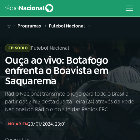
MENU
Programas
Futebol Nacional
Futebol Nacional
EPISÓDIO
Ouça ao vivo: Botafogo
Buscar
na
enfrenta o Boavista em
Rádio
Buscar
Saquarema
Nacional
Rádio Nacional transmite o jogo para todo o Brasil a
AO VIVO
partir das 21h15 desta quarta-feira (24) através da Rede
Nacional de Rádio e do site das Rádios EBC
01
INÍCIO
23/01/2024, 23:01
NO AR EM
02
A RÁDIO
Compartilhe