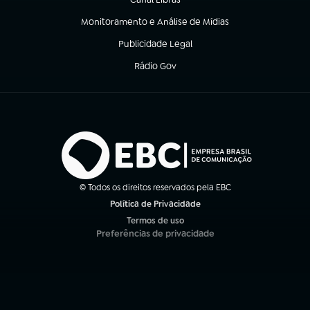
(abre em nova aba)
Monitoramento e Análise de Mídias
(abre em nova aba)
Publicidade Legal
(abre em nova aba)
Rádio Gov
(abre em nova aba)
© Todos os direitos reservados pela EBC
Política de Privacidade
(abre em nova aba)
Termos de uso
(abre em nova aba)
Preferências de privacidade