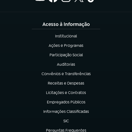
Acesso à Informação
Institucional
(abre em nova aba)
Ações e Programas
(abre em nova aba)
Participação Social
(abre em nova aba)
Auditorias
(abre em nova aba)
Convênios e Transferências
(abre em nova aba)
Receitas e Despesas
(abre em nova aba)
Licitações e Contratos
(abre em nova aba)
Empregados Públicos
(abre em nova aba)
Informações Classificadas
(abre em nova aba)
SIC
(abre em nova aba)
Perguntas Frequentes