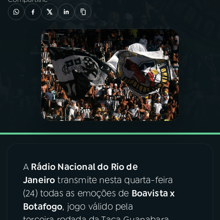
03
PROGRAMAÇÃO
04
PROGRAMAS
05
PODCASTS
06
VIDEOCASTS
07
ÚLTIMAS
A
Rádio Nacional do Rio de
Janeiro
transmite nesta quarta-feira
08
FESTIVAL DE MÚSICA
(24) todas as emoções de
Boavista x
Botafogo
, jogo válido pela
ACOMPANHE A RÁDIO NACIONAL
terceira rodada da Taça Guanabara,