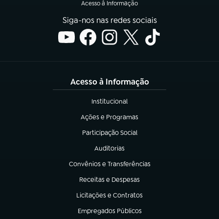
Acesso à Informação
Siga-nos nas redes sociais
Acesso à Informação
Institucional
(abre em nova aba)
Ações e Programas
(abre em nova aba)
Participação Social
(abre em nova aba)
Auditorias
(abre em nova aba)
Convênios e Transferências
(abre em nova aba)
Receitas e Despesas
(abre em nova aba)
Licitações e Contratos
(abre em nova aba)
Empregados Públicos
(abre em nova aba)