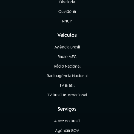
Diretoria
(abre em nova aba)
Ouvidoria
(abre em nova aba)
RNCP
(abre em nova aba)
Veículos
Agência Brasil
(abre em nova aba)
Rádio MEC
(abre em nova aba)
Rádio Nacional
Radioagência Nacional
(abre em nova aba)
TV Brasil
(abre em nova aba)
TV Brasil Internacional
(abre em nova aba)
Serviços
A Voz do Brasil
(abre em nova aba)
Agência GOV
(abre em nova aba)