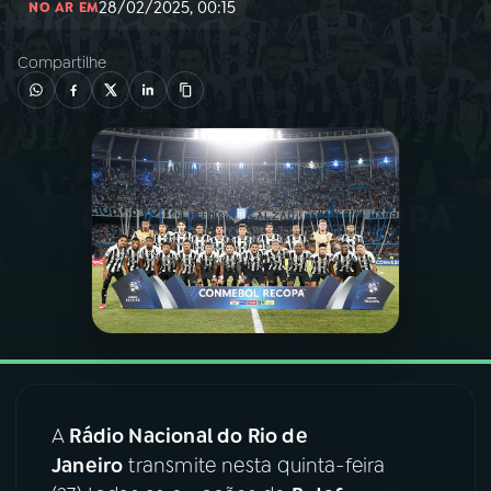
28/02/2025, 00:15
NO AR EM
03
PROGRAMAÇÃO
Compartilhe
04
PROGRAMAS
05
PODCASTS
06
VIDEOCASTS
07
ÚLTIMAS
08
FESTIVAL DE MÚSICA
A
Rádio Nacional do Rio de
Janeiro
transmite nesta quinta-feira
ACOMPANHE A RÁDIO NACIONAL