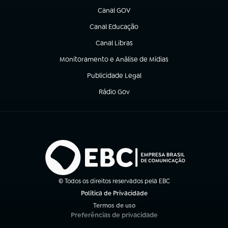
Canal GOV
(abre em nova aba)
Canal Educação
(abre em nova aba)
Canal Libras
(abre em nova aba)
Monitoramento e Análise de Mídias
(abre em nova aba)
Publicidade Legal
(abre em nova aba)
Rádio Gov
(abre em nova aba)
© Todos os direitos reservados pela EBC
Política de Privacidade
(abre em nova aba)
Termos de uso
(abre em nova aba)
Preferências de privacidade