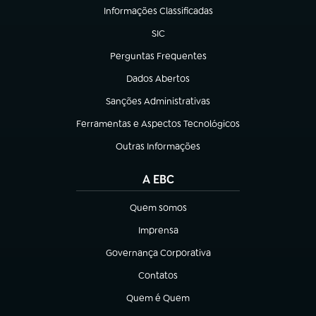
Informações Classificadas
(abre em nova aba)
SIC
(abre em nova aba)
Perguntas Frequentes
(abre em nova aba)
Dados Abertos
(abre em nova aba)
Sanções Administrativas
(abre em nova aba)
Ferramentas e Aspectos Tecnológicos
(abre em nova aba)
Outras Informações
(abre em nova aba)
A EBC
Quem somos
(abre em nova aba)
Imprensa
(abre em nova aba)
Governança Corporativa
(abre em nova aba)
Contatos
(abre em nova aba)
Quem é Quem
(abre em nova aba)