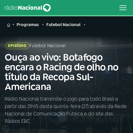
MENU
Programas
Futebol Nacional
Futebol Nacional
EPISÓDIO
Ouça ao vivo: Botafogo
Buscar
na
encara o Racing de olho no
Rádio
Buscar
título da Recopa Sul-
Nacional
Americana
AO VIVO
Rádio Nacional transmite o jogo para todo Brasil a
partir das 21h15 desta quinta-feira (27) através da Rede
01
INÍCIO
Nacional de Comunicação Pública e do site das
Rádios EBC
02
A RÁDIO