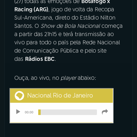
(27) todas as emoções de
Botafogo x
Racing (ARG)
, jogo de volta da Recopa
YouTube
Facebook
Sul-Americana, direto do Estádio Nilton
Santos. O
Show de Bola Nacional
começa
Instagram
X
a partir das 21h15 e terá transmissão ao
vivo para todo o país pela Rede Nacional
TikTok
de Comunicação Pública e pelo site
das
Rádios EBC
.
Ouça, ao vivo, no
player
abaixo: