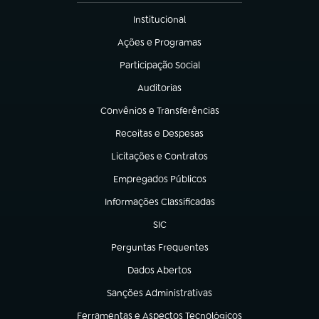
Institucional
(abre em nova aba)
Ações e Programas
(abre em nova aba)
Participação Social
(abre em nova aba)
Auditorias
(abre em nova aba)
Convênios e Transferências
(abre em nova aba)
Receitas e Despesas
(abre em nova aba)
Licitações e Contratos
(abre em nova aba)
Empregados Públicos
(abre em nova aba)
Informações Classificadas
(abre em nova aba)
SIC
(abre em nova aba)
Perguntas Frequentes
(abre em nova aba)
Dados Abertos
(abre em nova aba)
Sanções Administrativas
(abre em nova aba)
Ferramentas e Aspectos Tecnológicos