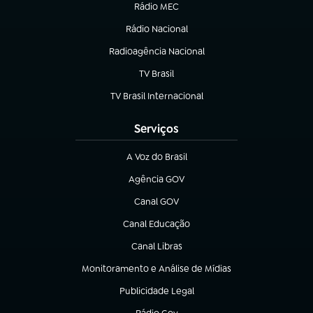
Rádio MEC
(abre em nova aba)
Rádio Nacional
Radioagência Nacional
(abre em nova aba)
TV Brasil
(abre em nova aba)
TV Brasil Internacional
(abre em nova aba)
Serviços
A Voz do Brasil
(abre em nova aba)
Agência GOV
(abre em nova aba)
Canal GOV
(abre em nova aba)
Canal Educação
(abre em nova aba)
Canal Libras
(abre em nova aba)
Monitoramento e Análise de Mídias
(abre em nova aba)
Publicidade Legal
(abre em nova aba)