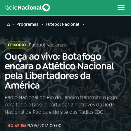
MENU
Programas
Futebol Nacional
Futebol Nacional
EPISÓDIO
Ouça ao vivo: Botafogo
Buscar
na
encara o Atlético Nacional
Rádio
Buscar
pela Libertadores da
Nacional
América
AO VIVO
Rádio Nacional do Rio de Janeiro transmite o jogo
para todo o Brasil a partir das 21h através da Rede
01
INÍCIO
Nacional de Rádios e do site das Rádios EBC
19/05/2017, 00:00
02
A RÁDIO
NO AR EM