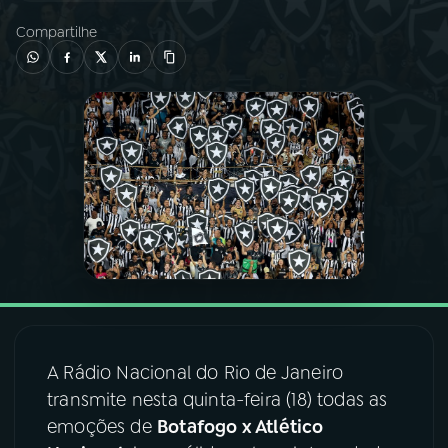
Compartilhe
03
PROGRAMAÇÃO
04
PROGRAMAS
05
PODCASTS
06
VIDEOCASTS
07
ÚLTIMAS
A Rádio Nacional do Rio de Janeiro
08
FESTIVAL DE MÚSICA
transmite nesta quinta-feira (18) todas as
emoções de
Botafogo x Atlético
ACOMPANHE A RÁDIO NACIONAL