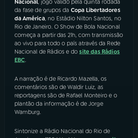
Nacional
, jogo válido pela quinta rodada
da fase de grupos da
Copa Libertadores
YouTube
Facebook
da América
, no Estádio Nilton Santos, no
Rio de Janeiro. O Show de Bola Nacional
Instagram
X
começa a partir das 21h, com transmissão
ao vivo para todo o país através da Rede
TikTok
Nacional de Rádios e do
site das Rádios
EBC
.
A narração é de Ricardo Mazella, os
comentários são de Waldir Luiz, as
reportagens são de Rafael Monteiro e o
plantão da informação é de Jorge
Wamburg.
Sintonize a Rádio Nacional do Rio de