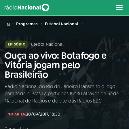
MENU
Programas
Futebol Nacional
Futebol Nacional
EPISÓDIO
Ouça ao vivo: Botafogo e
Buscar
na
Vitória jogam pelo
Rádio
Buscar
Brasileirão
Nacional
Rádio Nacional do Rio de Janeiro transmite o jogo
AO VIVO
para todo o Brasil a partir das 15h30 através da Rede
Nacional de Rádios e do site das Rádios EBC
01
INÍCIO
30/09/2017, 18:30
NO AR EM
02
A RÁDIO
Compartilhe