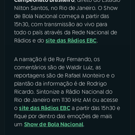
Nilton Santos, no Rio de Janeiro. O Show
YouTube
Facebook
de Bola Nacional começa a partir das
15h30, com transmissão ao vivo para
Instagram
X
todo o país através da Rede Nacional de
Rádios e do
site das Rádios EBC
.
TikTok
A narração é de Ruy Fernando, os
comentários são de Waldir Luiz, as
reportagens são de Rafael Monteiro e o
plantão da informação é de Rodrigo
Ricardo. Sintonize a Rádio Nacional do
Rio de Janeiro em 1130 kHz AM ou acesse
o
site das Rádios EBC
a partir das 15h30 e
fique por dentro das emoções de mais
um
Show de Bola Nacional
.