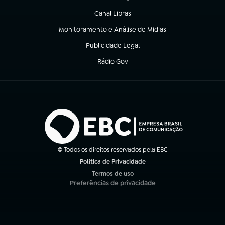
(abre em nova aba)
Canal Libras
(abre em nova aba)
Monitoramento e Análise de Mídias
(abre em nova aba)
Publicidade Legal
(abre em nova aba)
Rádio Gov
(abre em nova aba)
© Todos os direitos reservados pela EBC
Política de Privacidade
(abre em nova aba)
Termos de uso
(abre em nova aba)
Preferências de privacidade