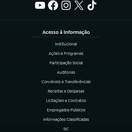
Acesso à Informação
Institucional
(abre em nova aba)
Ações e Programas
(abre em nova aba)
Participação Social
(abre em nova aba)
Auditorias
(abre em nova aba)
Convênios e Transferências
(abre em nova aba)
Receitas e Despesas
(abre em nova aba)
Licitações e Contratos
(abre em nova aba)
Empregados Públicos
(abre em nova aba)
Informações Classificadas
(abre em nova aba)
SIC
(abre em nova aba)