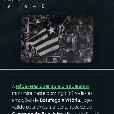
03
PROGRAMAÇÃO
04
PROGRAMAS
05
PODCASTS
06
VIDEOCASTS
07
ÚLTIMAS
A
Rádio Nacional do Rio de Janeiro
transmite neste domingo (1º) todas as
08
FESTIVAL DE MÚSICA
emoções de
Botafogo X Vitória
, jogo
válido pela vigésima-sexta rodada do
ACOMPANHE A RÁDIO NACIONAL
Campeonato Brasileiro
, direto do Estádio