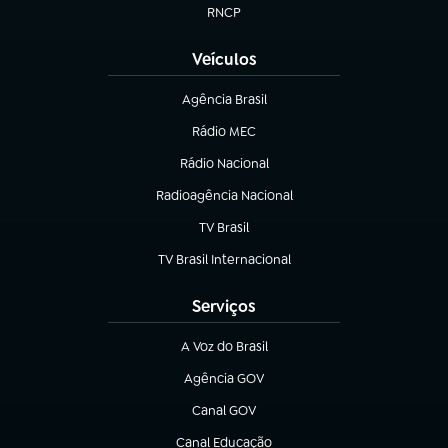
RNCP
(abre em nova aba)
Veículos
Agência Brasil
(abre em nova aba)
Rádio MEC
(abre em nova aba)
Rádio Nacional
Radioagência Nacional
(abre em nova aba)
TV Brasil
(abre em nova aba)
TV Brasil Internacional
(abre em nova aba)
Serviços
A Voz do Brasil
(abre em nova aba)
Agência GOV
(abre em nova aba)
Canal GOV
(abre em nova aba)
Canal Educação