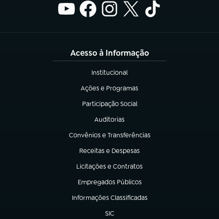
Acesso à Informação
Institucional
(abre em nova aba)
Ações e Programas
(abre em nova aba)
Participação Social
(abre em nova aba)
Auditorias
(abre em nova aba)
Convênios e Transferências
(abre em nova aba)
Receitas e Despesas
(abre em nova aba)
Licitações e Contratos
(abre em nova aba)
Empregados Públicos
(abre em nova aba)
Informações Classificadas
(abre em nova aba)
SIC
(abre em nova aba)