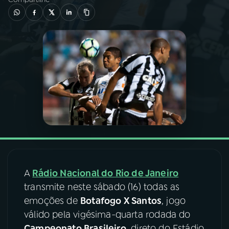
03
PROGRAMAÇÃO
04
PROGRAMAS
05
PODCASTS
06
VIDEOCASTS
07
ÚLTIMAS
A
Rádio Nacional do Rio de Janeiro
transmite neste sábado (16) todas as
08
FESTIVAL DE MÚSICA
emoções de
Botafogo X Santos
, jogo
válido pela vigésima-quarta rodada do
ACOMPANHE A RÁDIO NACIONAL
Campeonato Brasileiro
, direto do Estádio