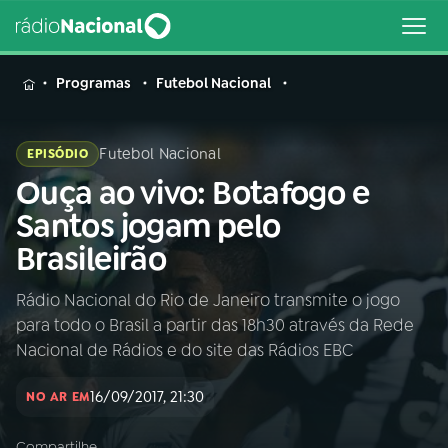
MENU
Programas
Futebol Nacional
Futebol Nacional
EPISÓDIO
Ouça ao vivo: Botafogo e
Buscar
na
Santos jogam pelo
Rádio
Buscar
Brasileirão
Nacional
Rádio Nacional do Rio de Janeiro transmite o jogo
AO VIVO
para todo o Brasil a partir das 18h30 através da Rede
Nacional de Rádios e do site das Rádios EBC
01
INÍCIO
16/09/2017, 21:30
NO AR EM
02
A RÁDIO
Compartilhe