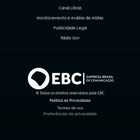
Canal Libras
(abre em nova aba)
Monitoramento e Análise de Mídias
(abre em nova aba)
Publicidade Legal
(abre em nova aba)
Rádio Gov
(abre em nova aba)
© Todos os direitos reservados pela EBC
Política de Privacidade
(abre em nova aba)
Termos de uso
(abre em nova aba)
Preferências de privacidade