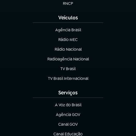
RNCP
(abre em nova aba)
Veículos
Agência Brasil
(abre em nova aba)
Rádio MEC
(abre em nova aba)
Rádio Nacional
Radioagência Nacional
(abre em nova aba)
TV Brasil
(abre em nova aba)
TV Brasil Internacional
(abre em nova aba)
Serviços
A Voz do Brasil
(abre em nova aba)
Agência GOV
(abre em nova aba)
Canal GOV
(abre em nova aba)
Canal Educação
(abre em nova aba)