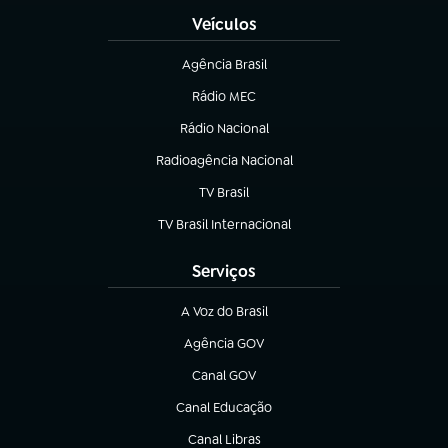
Veículos
Agência Brasil
(abre em nova aba)
Rádio MEC
(abre em nova aba)
Rádio Nacional
Radioagência Nacional
(abre em nova aba)
TV Brasil
(abre em nova aba)
TV Brasil Internacional
(abre em nova aba)
Serviços
A Voz do Brasil
(abre em nova aba)
Agência GOV
(abre em nova aba)
Canal GOV
(abre em nova aba)
Canal Educação
(abre em nova aba)
Canal Libras
(abre em nova aba)