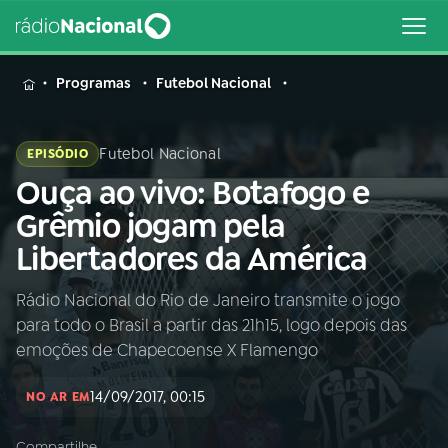
MENU
Programas
Futebol Nacional
Futebol Nacional
EPISÓDIO
Ouça ao vivo: Botafogo e
Buscar
na
Grêmio jogam pela
Rádio
Buscar
Libertadores da América
Nacional
Rádio Nacional do Rio de Janeiro transmite o jogo
AO VIVO
para todo o Brasil a partir das 21h15, logo depois das
emoções de Chapecoense X Flamengo
01
INÍCIO
14/09/2017, 00:15
NO AR EM
02
A RÁDIO
Compartilhe