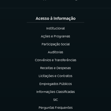
Acesso à Informação
Institucional
(abre em nova aba)
Ações e Programas
(abre em nova aba)
Participação Social
(abre em nova aba)
Auditorias
(abre em nova aba)
Convênios e Transferências
(abre em nova aba)
Receitas e Despesas
(abre em nova aba)
Licitações e Contratos
(abre em nova aba)
Empregados Públicos
(abre em nova aba)
Informações Classificadas
(abre em nova aba)
SIC
(abre em nova aba)
Perguntas Frequentes
(abre em nova aba)