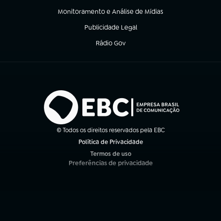
Monitoramento e Análise de Mídias
(abre em nova aba)
Publicidade Legal
(abre em nova aba)
Rádio Gov
(abre em nova aba)
© Todos os direitos reservados pela EBC
Política de Privacidade
(abre em nova aba)
Termos de uso
(abre em nova aba)
Preferências de privacidade