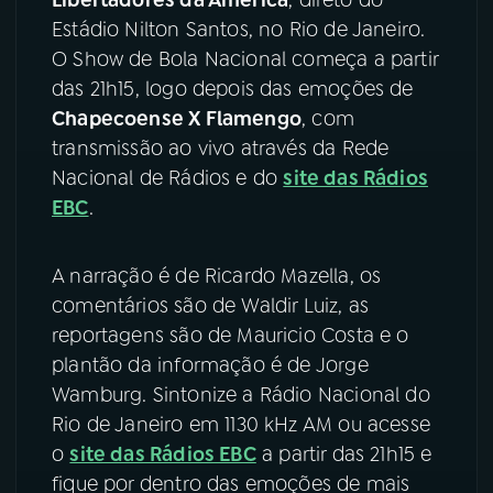
Estádio Nilton Santos, no Rio de Janeiro.
YouTube
Facebook
O Show de Bola Nacional começa a partir
das 21h15, logo depois das emoções de
Instagram
X
Chapecoense X Flamengo
, com
transmissão ao vivo através da Rede
TikTok
Nacional de Rádios e do
site das Rádios
EBC
.
A narração é de Ricardo Mazella, os
comentários são de Waldir Luiz, as
reportagens são de Mauricio Costa e o
plantão da informação é de Jorge
Wamburg. Sintonize a Rádio Nacional do
Rio de Janeiro em 1130 kHz AM ou acesse
o
site das Rádios EBC
a partir das 21h15 e
fique por dentro das emoções de mais