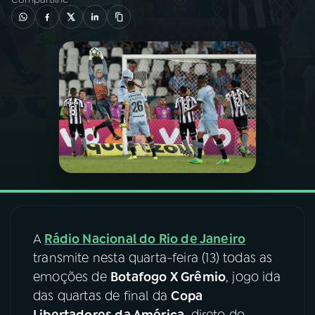
03
PROGRAMAÇÃO
04
PROGRAMAS
05
PODCASTS
06
VIDEOCASTS
07
ÚLTIMAS
A
Rádio Nacional do Rio de Janeiro
transmite nesta quarta-feira (13) todas as
08
FESTIVAL DE MÚSICA
emoções de
Botafogo X Grêmio
, jogo ida
das quartas de final da
Copa
ACOMPANHE A RÁDIO NACIONAL
Libertadores da América
, direto do