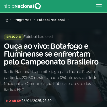
MENU
Programas
Futebol Nacional
Futebol Nacional
EPISÓDIO
Ouça ao vivo: Botafogo e
Buscar
na
Fluminense se enfrentam
Rádio
Buscar
pelo Campeonato Brasileiro
Nacional
Rádio Nacional transmite jogo para todo o Brasil a
AO VIVO
partir das 20h30 deste sábado (26), através da Rede
Nacional de Comunicação Pública e do site das
01
INÍCIO
Rádios EBC
26/04/2025, 23:30
NO AR EM
02
A RÁDIO