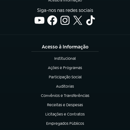
Acesso à Informação
Siga-nos nas redes sociais
Acesso à Informação
Institucional
(abre em nova aba)
Ações e Programas
(abre em nova aba)
Participação Social
(abre em nova aba)
Auditorias
(abre em nova aba)
Convênios e Transferências
(abre em nova aba)
Receitas e Despesas
(abre em nova aba)
Licitações e Contratos
(abre em nova aba)
Empregados Públicos
(abre em nova aba)