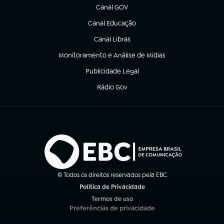
Canal GOV
(abre em nova aba)
Canal Educação
(abre em nova aba)
Canal Libras
(abre em nova aba)
Monitoramento e Análise de Mídias
(abre em nova aba)
Publicidade Legal
(abre em nova aba)
Rádio Gov
(abre em nova aba)
© Todos os direitos reservados pela EBC
Política de Privacidade
(abre em nova aba)
Termos de uso
(abre em nova aba)
Preferências de privacidade