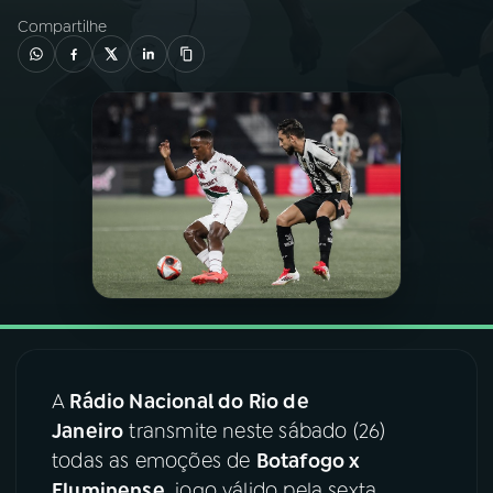
Compartilhe
03
PROGRAMAÇÃO
04
PROGRAMAS
05
PODCASTS
06
VIDEOCASTS
07
ÚLTIMAS
A
Rádio Nacional do Rio de
08
FESTIVAL DE MÚSICA
Janeiro
transmite neste sábado (26)
todas as emoções de
Botafogo x
ACOMPANHE A RÁDIO NACIONAL
Fluminense
, jogo válido pela sexta