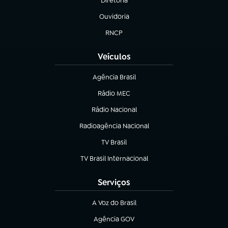
Diretoria
(abre em nova aba)
Ouvidoria
(abre em nova aba)
RNCP
(abre em nova aba)
Veículos
Agência Brasil
(abre em nova aba)
Rádio MEC
(abre em nova aba)
Rádio Nacional
Radioagência Nacional
(abre em nova aba)
TV Brasil
(abre em nova aba)
TV Brasil Internacional
(abre em nova aba)
Serviços
A Voz do Brasil
(abre em nova aba)
Agência GOV
(abre em nova aba)