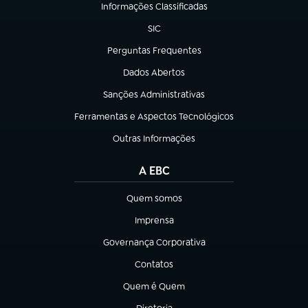
Informações Classificadas
(abre em nova aba)
SIC
(abre em nova aba)
Perguntas Frequentes
(abre em nova aba)
Dados Abertos
(abre em nova aba)
Sanções Administrativas
(abre em nova aba)
Ferramentas e Aspectos Tecnológicos
(abre em nova aba)
Outras Informações
(abre em nova aba)
A EBC
Quem somos
(abre em nova aba)
Imprensa
(abre em nova aba)
Governança Corporativa
(abre em nova aba)
Contatos
(abre em nova aba)
Quem é Quem
(abre em nova aba)