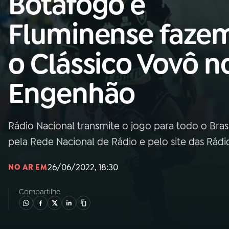
Botafogo e
Nacional
Fluminense faze
01
INÍCIO
o Clássico Vovô n
02
A RÁDIO
Engenhão
03
PROGRAMAÇÃO
Rádio Nacional transmite o jogo para todo o Brasi
04
PROGRAMAS
pela Rede Nacional de Rádio e pelo site das Rád
05
PODCASTS
26/06/2022, 18:30
NO AR EM
Compartilhe
06
VIDEOCASTS