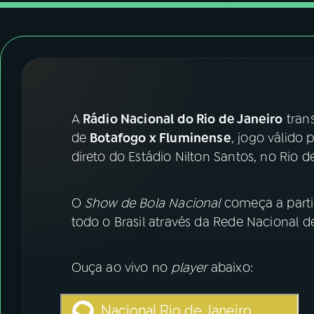
07
ÚLTIMAS
08
FESTIVAL DE MÚSICA
ACOMPANHE A RÁDIO NACIONAL
A
Rádio Nacional do Rio de Janeiro
tran
YouTube
Facebook
de
Botafogo x Fluminense
, jogo válido
direto do Estádio Nilton Santos, no Rio d
Instagram
X
TikTok
O
Show de Bola Nacional
começa a parti
todo o Brasil através da Rede Nacional d
Ouça ao vivo no
player
abaixo: