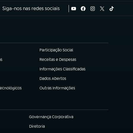
Siga-nos nas redes sociais
Participação Social
(abre em nova aba)
as
Receitas e Despesas
(abre em nova aba)
Informações Classificadas
(abre em nova aba)
Dados Abertos
(abre em nova aba)
Tecnológicos
Outras Informações
(abre em nova aba)
Governança Corporativa
(abre em nova aba)
Diretoria
(abre em nova aba)