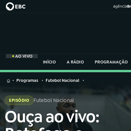
agência
Br
AO VIVO
INÍCIO
A RÁDIO
PROGRAMAÇÃO
MENU
Programas
Futebol Nacional
Buscar
na
Futebol Nacional
EPISÓDIO
Rádio
Buscar
Nacional
Ouça ao vivo:
Buscar
na
Rádio
AO VIVO