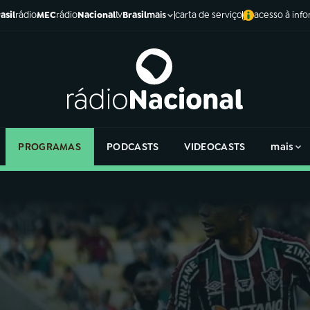
asil
rádio
MEC
rádio
Nacional
tv
Brasil
carta de serviço
acesso à inf
mais
PROGRAMAS
PODCASTS
VIDEOCASTS
mais