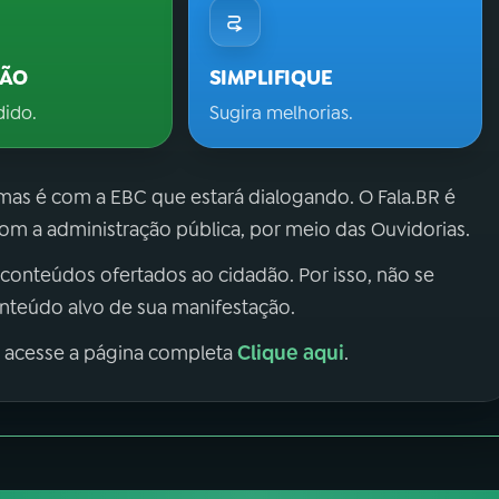
ÇÃO
SIMPLIFIQUE
dido.
Sugira melhorias.
 mas é com a EBC que estará dialogando. O Fala.BR é
m a administração pública, por meio das Ouvidorias.
 conteúdos ofertados ao cidadão. Por isso, não se
onteúdo alvo de sua manifestação.
Clique aqui
, acesse a página completa
.