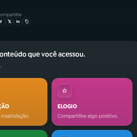
ompartilhe
conteúdo que você acessou.
.
ÇÃO
ELOGIO
 insatisfação.
Compartilhe algo positivo.