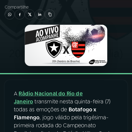
Compartilhe
03
PROGRAMAÇÃO
04
PROGRAMAS
05
PODCASTS
06
VIDEOCASTS
07
ÚLTIMAS
A
Rádio Nacional do Rio de
Janeiro
transmite nesta quinta-feira (7)
todas as emoções de
Botafogo x
08
FESTIVAL DE MÚSICA
Flamengo
, jogo válido pela trigésima-
primeira rodada do Campeonato
ACOMPANHE A RÁDIO NACIONAL