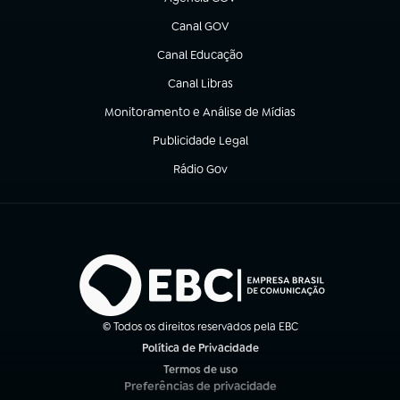
(abre em nova aba)
Canal GOV
(abre em nova aba)
Canal Educação
(abre em nova aba)
Canal Libras
(abre em nova aba)
Monitoramento e Análise de Mídias
(abre em nova aba)
Publicidade Legal
(abre em nova aba)
Rádio Gov
(abre em nova aba)
© Todos os direitos reservados pela EBC
Política de Privacidade
(abre em nova aba)
Termos de uso
(abre em nova aba)
Preferências de privacidade