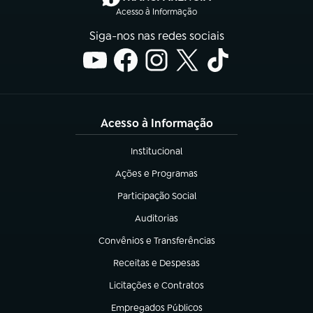
Acesso à Informação
Siga-nos nas redes sociais
Acesso à Informação
Institucional
(abre em nova aba)
Ações e Programas
(abre em nova aba)
Participação Social
(abre em nova aba)
Auditorias
(abre em nova aba)
Convênios e Transferências
(abre em nova aba)
Receitas e Despesas
(abre em nova aba)
Licitações e Contratos
(abre em nova aba)
Empregados Públicos
(abre em nova aba)