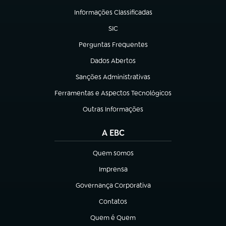
Informações Classificadas
(abre em nova aba)
SIC
(abre em nova aba)
Perguntas Frequentes
(abre em nova aba)
Dados Abertos
(abre em nova aba)
Sanções Administrativas
(abre em nova aba)
Ferramentas e Aspectos Tecnológicos
(abre em nova aba)
Outras Informações
(abre em nova aba)
A EBC
Quem somos
(abre em nova aba)
Imprensa
(abre em nova aba)
Governança Corporativa
(abre em nova aba)
Contatos
(abre em nova aba)
Quem é Quem
(abre em nova aba)