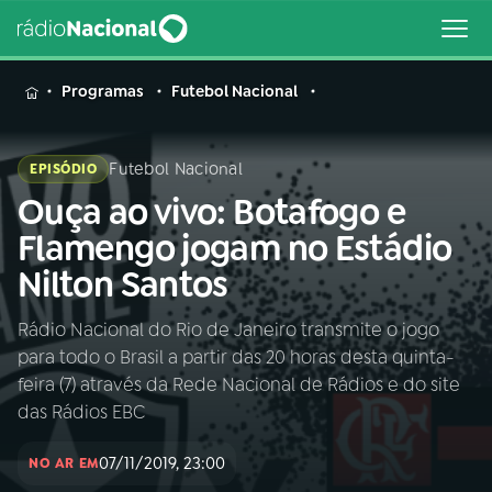
MENU
Programas
Futebol Nacional
Futebol Nacional
EPISÓDIO
Ouça ao vivo: Botafogo e
Buscar
na
Flamengo jogam no Estádio
Rádio
Buscar
Nilton Santos
Nacional
Rádio Nacional do Rio de Janeiro transmite o jogo
AO VIVO
para todo o Brasil a partir das 20 horas desta quinta-
feira (7) através da Rede Nacional de Rádios e do site
01
INÍCIO
das Rádios EBC
07/11/2019, 23:00
NO AR EM
02
A RÁDIO