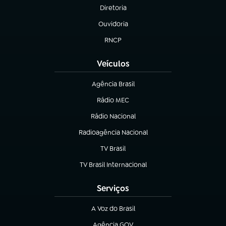
Diretoria
(abre em nova aba)
Ouvidoria
(abre em nova aba)
RNCP
(abre em nova aba)
Veículos
Agência Brasil
(abre em nova aba)
Rádio MEC
(abre em nova aba)
Rádio Nacional
Radioagência Nacional
(abre em nova aba)
TV Brasil
(abre em nova aba)
TV Brasil Internacional
(abre em nova aba)
Serviços
A Voz do Brasil
(abre em nova aba)
Agência GOV