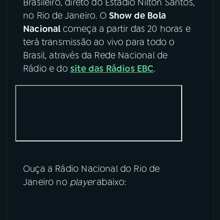
Brasileiro, direto do Estádio Nilton Santos,
no Rio de Janeiro. O
Show de Bola
YouTube
Facebook
Nacional
começa a partir das 20 horas e
terá transmissão ao vivo para todo o
Instagram
X
Brasil, através da Rede Nacional de
Rádio e do
site das Rádios EBC
.
TikTok
Ouça a Rádio Nacional do Rio de
Janeiro no
player
abaixo: