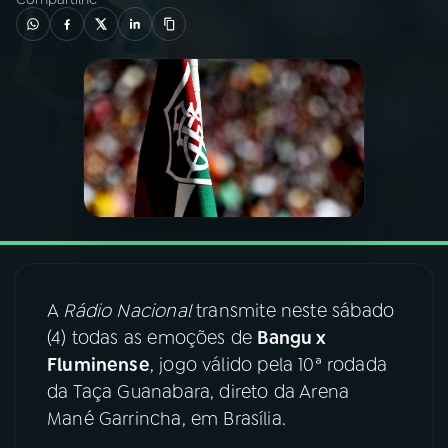
03
PROGRAMAÇÃO
04
PROGRAMAS
05
PODCASTS
06
VIDEOCASTS
A
Rádio Nacional
transmite neste sábado
07
ÚLTIMAS
(4) todas as emoções de
Bangu x
Fluminense
, jogo válido pela 10ª rodada
08
FESTIVAL DE MÚSICA
da Taça Guanabara, direto da Arena
Mané Garrincha, em Brasília.
ACOMPANHE A RÁDIO NACIONAL