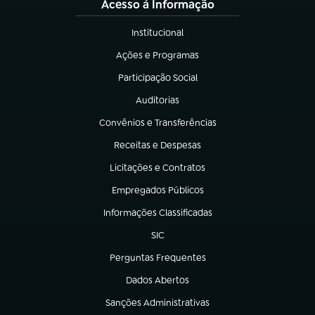
Acesso à Informação
Institucional
(abre em nova aba)
Ações e Programas
(abre em nova aba)
Participação Social
(abre em nova aba)
Auditorias
(abre em nova aba)
Convênios e Transferências
(abre em nova aba)
Receitas e Despesas
(abre em nova aba)
Licitações e Contratos
(abre em nova aba)
Empregados Públicos
(abre em nova aba)
Informações Classificadas
(abre em nova aba)
SIC
(abre em nova aba)
Perguntas Frequentes
(abre em nova aba)
Dados Abertos
(abre em nova aba)
Sanções Administrativas
(abre em nova aba)