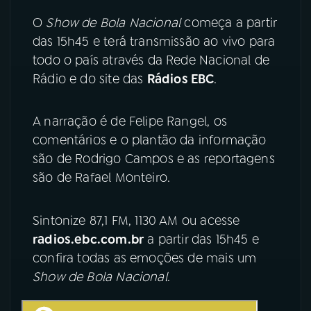
O
Show de Bola Nacional
começa a partir
YouTube
Facebook
das 15h45 e terá transmissão ao vivo para
todo o país através da Rede Nacional de
Instagram
X
Rádio e do site das
Rádios EBC
.
TikTok
A narração é de Felipe Rangel, os
comentários e o plantão da informação
são de Rodrigo Campos e as reportagens
são de Rafael Monteiro.
Sintonize 87,1 FM, 1130 AM ou acesse
radios.ebc.com.br
a partir das 15h45 e
confira todas as emoções de mais um
Show de Bola Nacional
.