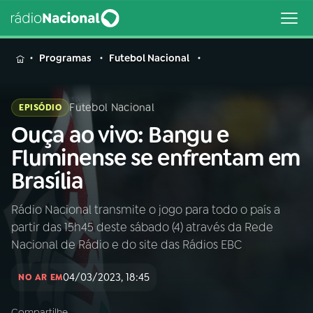
MENU
Programas
Futebol Nacional
Futebol Nacional
EPISÓDIO
Ouça ao vivo: Bangu e
Buscar
na
Fluminense se enfrentam em
Rádio
Buscar
Brasília
Nacional
Rádio Nacional transmite o jogo para todo o país a
AO VIVO
partir das 15h45 deste sábado (4) através da Rede
Nacional de Rádio e do site das Rádios EBC
01
INÍCIO
04/03/2023, 18:45
NO AR EM
02
A RÁDIO
Compartilhe