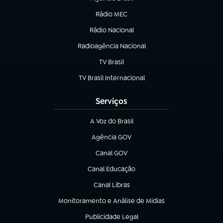
(abre em nova aba)
Rádio MEC
(abre em nova aba)
Rádio Nacional
Radioagência Nacional
(abre em nova aba)
TV Brasil
(abre em nova aba)
TV Brasil Internacional
(abre em nova aba)
Serviços
A Voz do Brasil
(abre em nova aba)
Agência GOV
(abre em nova aba)
Canal GOV
(abre em nova aba)
Canal Educação
(abre em nova aba)
Canal Libras
(abre em nova aba)
Monitoramento e Análise de Mídias
(abre em nova aba)
Publicidade Legal
(abre em nova aba)