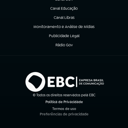
(abre em nova aba)
Canal Educação
(abre em nova aba)
Canal Libras
(abre em nova aba)
Monitoramento e Análise de Mídias
(abre em nova aba)
Publicidade Legal
(abre em nova aba)
Rádio Gov
(abre em nova aba)
© Todos os direitos reservados pela EBC
Política de Privacidade
(abre em nova aba)
Termos de uso
(abre em nova aba)
Preferências de privacidade