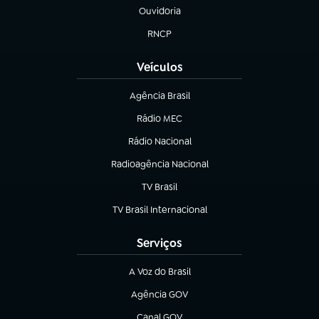
Ouvidoria
(abre em nova aba)
RNCP
(abre em nova aba)
Veículos
Agência Brasil
(abre em nova aba)
Rádio MEC
(abre em nova aba)
Rádio Nacional
Radioagência Nacional
(abre em nova aba)
TV Brasil
(abre em nova aba)
TV Brasil Internacional
(abre em nova aba)
Serviços
A Voz do Brasil
(abre em nova aba)
Agência GOV
(abre em nova aba)
Canal GOV