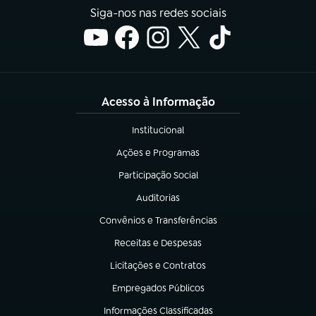
Siga-nos nas redes sociais
Acesso à Informação
Institucional
(abre em nova aba)
Ações e Programas
(abre em nova aba)
Participação Social
(abre em nova aba)
Auditorias
(abre em nova aba)
Convênios e Transferências
(abre em nova aba)
Receitas e Despesas
(abre em nova aba)
Licitações e Contratos
(abre em nova aba)
Empregados Públicos
(abre em nova aba)
Informações Classificadas
(abre em nova aba)