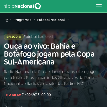
MENU
Programas
Futebol Nacional
Futebol Nacional
EPISÓDIO
Ouça ao vivo: Bahia e
Buscar
na
Botafogo jogam pela Copa
Rádio
Buscar
Sul-Americana
Nacional
Rádio Nacional do Rio de Janeiro transmite o jogo
AO VIVO
para todo o Brasil a partir das 21h através da Rede
Nacional de Rádios e do site das Rádios EBC
01
INÍCIO
21/09/2018, 00:00
NO AR EM
02
A RÁDIO
Compartilhe