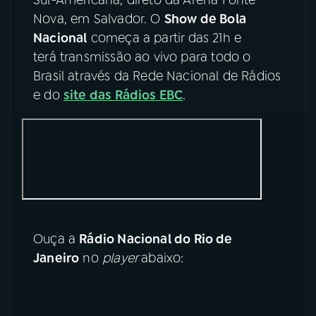
Nova, em Salvador. O
Show de Bola
YouTube
Facebook
Nacional
começa a partir das 21h e
terá transmissão ao vivo para todo o
Instagram
X
Brasil através da Rede Nacional de Rádios
e do
site das Rádios EBC
.
TikTok
Ouça a
Rádio Nacional do Rio de
Janeiro
no
player
abaixo: