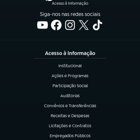
Acesso à Informação
Siga-nos nas redes sociais
Acesso à Informação
Institucional
(abre em nova aba)
Ações e Programas
(abre em nova aba)
Participação Social
(abre em nova aba)
Auditorias
(abre em nova aba)
Convênios e Transferências
(abre em nova aba)
Receitas e Despesas
(abre em nova aba)
Licitações e Contratos
(abre em nova aba)
Empregados Públicos
(abre em nova aba)