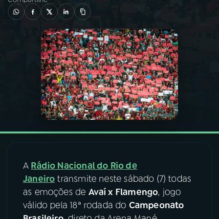
03
PROGRAMAÇÃO
04
PROGRAMAS
05
PODCASTS
06
VIDEOCASTS
07
ÚLTIMAS
A
Rádio Nacional do Rio de
Janeiro
transmite neste sábado (7) todas
08
FESTIVAL DE MÚSICA
as emoções de
Avaí x Flamengo
, jogo
válido pela 18ª rodada do
Campeonato
ACOMPANHE A RÁDIO NACIONAL
Brasileiro
, direto da Arena Mané