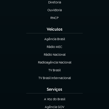
Diretoria
(abre em nova aba)
Ouvidoria
(abre em nova aba)
RNCP
(abre em nova aba)
Veículos
Agência Brasil
(abre em nova aba)
Rádio MEC
(abre em nova aba)
Rádio Nacional
Radioagência Nacional
(abre em nova aba)
TV Brasil
(abre em nova aba)
TV Brasil Internacional
(abre em nova aba)
Serviços
A Voz do Brasil
(abre em nova aba)
Agência GOV
(abre em nova aba)