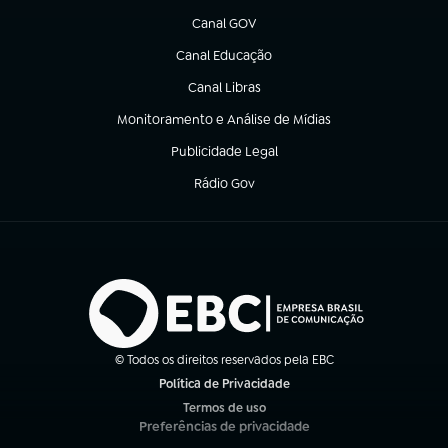
Canal GOV
(abre em nova aba)
Canal Educação
(abre em nova aba)
Canal Libras
(abre em nova aba)
Monitoramento e Análise de Mídias
(abre em nova aba)
Publicidade Legal
(abre em nova aba)
Rádio Gov
(abre em nova aba)
© Todos os direitos reservados pela EBC
Política de Privacidade
(abre em nova aba)
Termos de uso
(abre em nova aba)
Preferências de privacidade