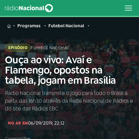
MENU
Programas
Futebol Nacional
Futebol Nacional
EPISÓDIO
Ouça ao vivo: Avaí e
Buscar
na
Flamengo, opostos na
Rádio
Buscar
tabela, jogam em Brasília
Nacional
Rádio Nacional transmite o jogo para todo o Brasil a
AO VIVO
partir das 16h30 através da Rede Nacional de Rádios e
do site das Rádios EBC
01
INÍCIO
06/09/2019, 22:12
NO AR EM
02
A RÁDIO
Compartilhe