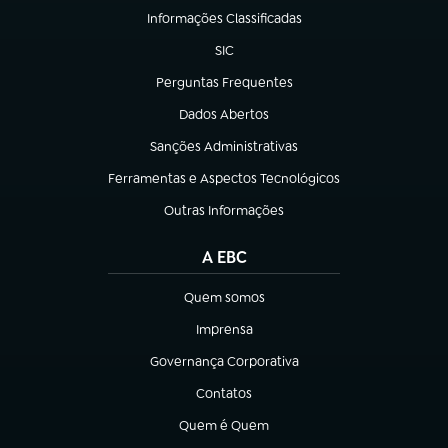
Informações Classificadas
(abre em nova aba)
SIC
(abre em nova aba)
Perguntas Frequentes
(abre em nova aba)
Dados Abertos
(abre em nova aba)
Sanções Administrativas
(abre em nova aba)
Ferramentas e Aspectos Tecnológicos
(abre em nova aba)
Outras Informações
(abre em nova aba)
A EBC
Quem somos
(abre em nova aba)
Imprensa
(abre em nova aba)
Governança Corporativa
(abre em nova aba)
Contatos
(abre em nova aba)
Quem é Quem
(abre em nova aba)