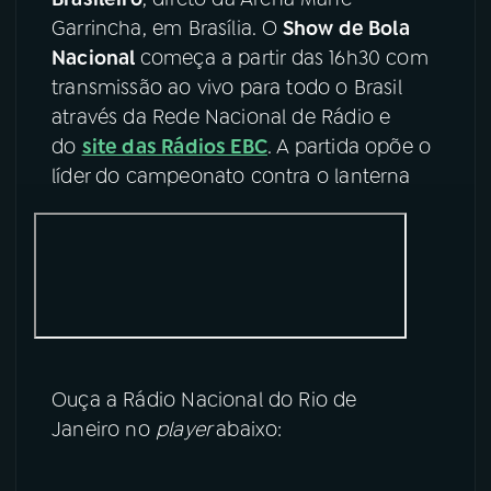
Garrincha, em Brasília. O
Show de Bola
YouTube
Facebook
Nacional
começa a partir das 16h30 com
transmissão ao vivo para todo o Brasil
Instagram
X
através da Rede Nacional de Rádio e
do
site das Rádios EBC
. A partida opõe o
TikTok
líder do campeonato contra o lanterna
Ouça a Rádio Nacional do Rio de
Janeiro no
player
abaixo: